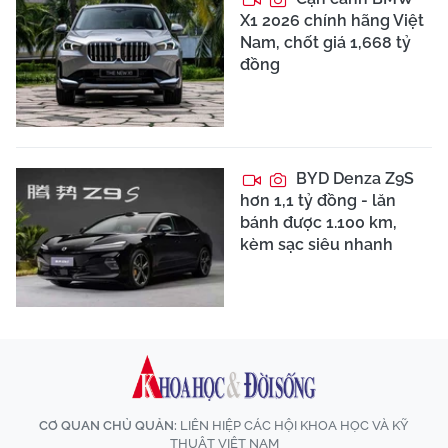
X1 2026 chính hãng Việt
Nam, chốt giá 1,668 tỷ
đồng
BYD Denza Z9S
hơn 1,1 tỷ đồng - lăn
bánh được 1.100 km,
kèm sạc siêu nhanh
CƠ QUAN CHỦ QUẢN:
LIÊN HIỆP CÁC HỘI KHOA HỌC VÀ KỸ
THUẬT VIỆT NAM