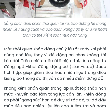
Bằng cách điều chỉnh thói quen lái xe, bảo dưỡng hệ thống
nhiên liệu đúng cách và bảo quản xăng hợp lý, chủ xe hoàn
toàn có thể kiểm soát mức hao xăng.
Một thói quen khác đáng chú ý là tắt máy khi phải
dừng chờ lâu, thay vì để động cơ chạy không tải
kéo dài. Trên nhiều mẫu ôtô hiện đại, tính năng tự
động ngắt-khởi động động cơ (start-stop) được
tích hợp, giúp giảm tiêu hao nhiên liệu trong điều
kiện giao thông đô thị vốn có nhiều điểm dừng đỗ.
Không kém phần quan trọng, áp suất lốp thấp hơn
mức khuyến cáo làm tăng lực cản lăn, khiến động
cơ phải "gắng sức" hơn để duy trì tốc độ, từ đó đẩy
mức tiêu hao nhiên liệu lên cao. Kiểm tra và bơm