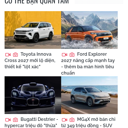
CÓ THỂ BẠN QUAN TÂM
Toyota Innova
Ford Explorer
Cross 2027 mới lộ diện,
2027 nâng cấp mạnh tay
thiết kế "lột xác"
- thêm ba màn hình tiêu
chuẩn
Bugatti Destrier -
MG4X mở bán chỉ
hypercar triệu đô "thửa"
từ 349 triệu đồng - SUV