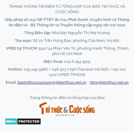
TRANG THÔNG TIN ĐIỆN TỬ TỔNG HỢP CỦA BÁO TRI THỨC VÀ
CUỘC SỐNG
Giấy phép số 113/GP-TTĐT do Cục Phát thanh, truyền hình và Thông
tin điện tử - Bộ Thông tin và Truyền thông cấp ngày 08/07/2021
Tổng Biên tập:
Nhà báo Nguyễn Thị Mai Hương
Tòa soạn:
Số 70 Trần Hưng Đạo, phường Cửa Nam, Hà Nội
VPĐD tại TP.HCM:
590/24 Phan Văn Trị, phường Hạnh Thông, Thành
phố Hồ Chí Minh
Điện thoại:
024 6 254 3519
Hotline:
035 249 5588 / 096 523 7756 (Toà soạn Hà Nội) / 091 122
1222 (VPĐD TPHCM)
Email:
baotrithuccuocsong@kienthuc.net.vn
-
tkts@kienthuc.net.vn
Trang thông tin điện tử tổng hợp của Báo