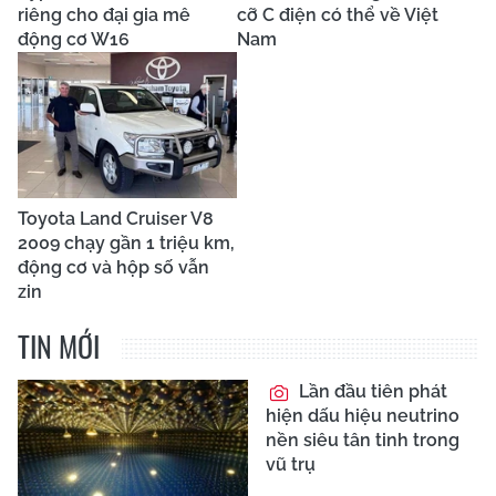
riêng cho đại gia mê
cỡ C điện có thể về Việt
động cơ W16
Nam
Toyota Land Cruiser V8
2009 chạy gần 1 triệu km,
động cơ và hộp số vẫn
zin
TIN MỚI
Lần đầu tiên phát
hiện dấu hiệu neutrino
nền siêu tân tinh trong
vũ trụ