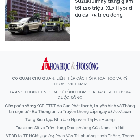
Suzuki Jimny đang giảm
tới 120 triệu, XL7 Hybrid
ưu đãi 75 triệu đồng
CƠ QUAN CHỦ QUẢN:
LIÊN HIỆP CÁC HỘI KHOA HỌC VÀ KỸ
THUẬT VIỆT NAM
TRANG THÔNG TIN ĐIỆN TỬ TỔNG HỢP CỦA BÁO TRI THỨC VÀ
CUỘC SỐNG
Giấy phép số 113/GP-TTĐT do Cục Phát thanh, truyền hình và Thông
tin điện tử - Bộ Thông tin và Truyền thông cấp ngày 08/07/2021
Tổng Biên tập:
Nhà báo Nguyễn Thị Mai Hương
Tòa soạn:
Số 70 Trần Hưng Đạo, phường Cửa Nam, Hà Nội
VPĐD tại TP.HCM:
590/24 Phan Văn Trị, phường Hạnh Thông, Thành