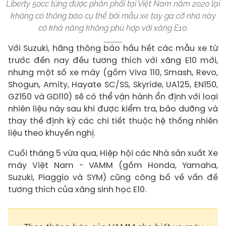
Liberty 50cc từng được phân phối tại Việt Nam năm 2020 lại
không có thông báo cụ thể bởi mẫu xe tay ga cỡ nhỏ này
có khả năng không phù hợp với xăng E10.
Với Suzuki, hãng thông báo hầu hết các mẫu xe từ
trước đến nay đều tương thích với xăng E10 mới,
nhưng một số xe máy (gồm Viva 110, Smash, Revo,
Shogun, Amity, Hayate SC/SS, Skyride, UA125, EN150,
GZ150 và GD110) sẽ có thể vận hành ổn định với loại
nhiên liệu này sau khi được kiểm tra, bảo dưỡng và
thay thế định kỳ các chi tiết thuộc hệ thống nhiên
liệu theo khuyến nghị.
Cuối tháng 5 vừa qua, Hiệp hội các Nhà sản xuất Xe
máy Việt Nam - VAMM (gồm Honda, Yamaha,
Suzuki, Piaggio và SYM) cũng công bố về vấn đề
tương thích của xăng sinh học E10.