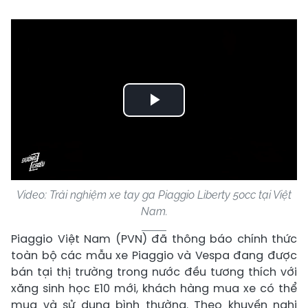
Play
Video
Video: Trải nghiệm xe tay ga Piaggio Liberty 50cc tại Việt
Nam.
Piaggio Việt Nam (PVN) đã thông báo chính thức
toàn bộ các mẫu xe Piaggio và Vespa đang được
bán tại thị trường trong nước đều tương thích với
xăng sinh học E10 mới, khách hàng mua xe có thể
mua và sử dụng bình thường. Theo khuyến nghị