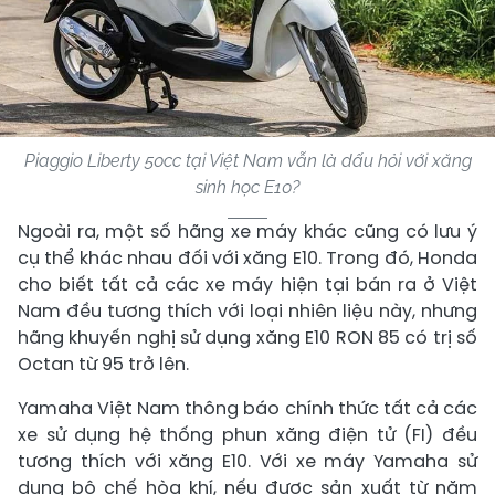
Piaggio Liberty 50cc tại Việt Nam vẫn là dấu hỏi với xăng
sinh học E10?
Ngoài ra, một số hãng xe máy khác cũng có lưu ý
cụ thể khác nhau đối với xăng E10. Trong đó, Honda
cho biết tất cả các xe máy hiện tại bán ra ở Việt
Nam đều tương thích với loại nhiên liệu này, nhưng
hãng khuyến nghị sử dụng xăng E10 RON 85 có trị số
Octan từ 95 trở lên.
Yamaha Việt Nam thông báo chính thức tất cả các
xe sử dụng hệ thống phun xăng điện tử (FI) đều
tương thích với xăng E10. Với xe máy Yamaha sử
dụng bộ chế hòa khí, nếu được sản xuất từ năm