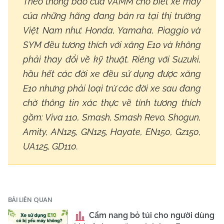
Theo thông báo của VAMM cho biết xe máy
của những hãng đang bán ra tại thị trường
Việt Nam như; Honda, Yamaha, Piaggio và
SYM đều tương thích với xăng E10 và không
phải thay đổi về kỹ thuật. Riêng với Suzuki,
hầu hết các đời xe đều sử dụng được xăng
E10 nhưng phải loại trừ các đời xe sau đang
chờ thông tin xác thực về tính tương thích
gồm: Viva 110, Smash, Smash Revo, Shogun,
Amity, AN125, GN125, Hayate, EN150, Gz150,
UA125, GD110.
BÀI LIÊN QUAN
Cẩm nang bỏ túi cho người dùng