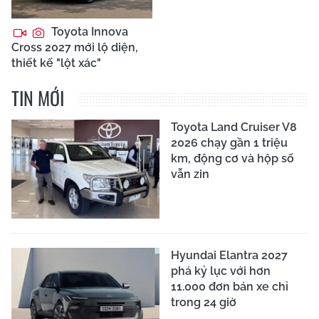
Toyota Innova
Cross 2027 mới lộ diện,
thiết kế "lột xác"
TIN MỚI
Toyota Land Cruiser V8
2026 chạy gần 1 triệu
km, động cơ và hộp số
vẫn zin
Hyundai Elantra 2027
phá kỷ lục với hơn
11.000 đơn bán xe chỉ
trong 24 giờ