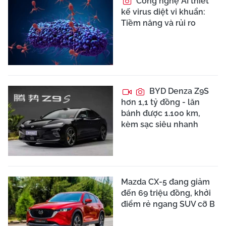
Công nghệ AI thiết
kế virus diệt vi khuẩn:
Tiềm năng và rủi ro
BYD Denza Z9S
hơn 1,1 tỷ đồng - lăn
bánh được 1.100 km,
kèm sạc siêu nhanh
Mazda CX-5 đang giảm
đến 69 triệu đồng, khởi
điểm rẻ ngang SUV cỡ B