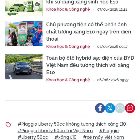
khi sử dụng xăng sinh học E10
Khoa học & Công nghệ
07/06/2026 12:41
Chủ phương tiện có thể phản ánh
chất lượng xăng E10 ngay trên điện
thoại
Khoa học & Công nghệ
07/06/2026 00:17
Toàn bộ ôtô hybrid sạc điện của BYD
Việt Nam đều tương thích với xăng
E10
Khoa học & Công nghệ
06/06/2026 09:37
#Piaggio Liberty 50cc không tương thích xăng E10
#Piaggio Liberty 50cc tại Việt Nam
#Piaggio
#Liberty 50cc
#xăng E10
#xe máy Việt Nam