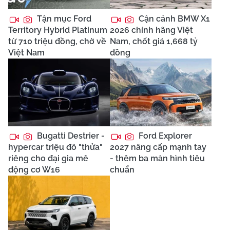
Tận mục Ford
Cận cảnh BMW X1
Territory Hybrid Platinum
2026 chính hãng Việt
từ 710 triệu đồng, chờ về
Nam, chốt giá 1,668 tỷ
Việt Nam
đồng
Bugatti Destrier -
Ford Explorer
hypercar triệu đô "thửa"
2027 nâng cấp mạnh tay
riêng cho đại gia mê
- thêm ba màn hình tiêu
động cơ W16
chuẩn