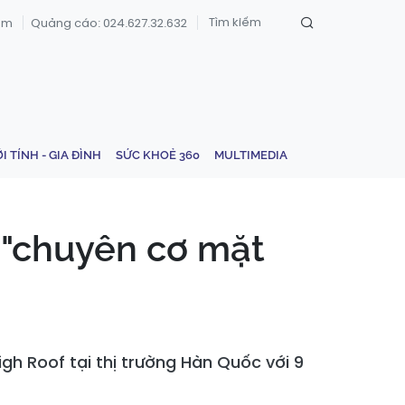
om
Quảng cáo: 024.627.32.632
ỚI TÍNH - GIA ĐÌNH
SỨC KHOẺ 360
MULTIMEDIA
 "chuyên cơ mặt
gh Roof tại thị trường Hàn Quốc với 9