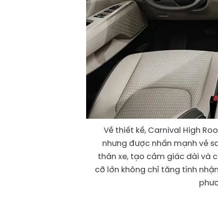
Về thiết kế, Carnival High Ro
nhưng được nhấn mạnh vẻ sa
thân xe, tạo cảm giác dài và 
cỡ lớn không chỉ tăng tính nhậ
phươ