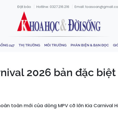
Đặt báo
Hotline: 0327.216.216
Email: toasoan@gmail.c
SỐNG 247
THỊ TRƯỜNG
MÔI TRƯỜNG
PHẢN BIỆN & BẠN ĐỌC
GI
nival 2026 bản đặc biệt
 hoàn toàn mới của dòng MPV cỡ lớn Kia Carnival Hi