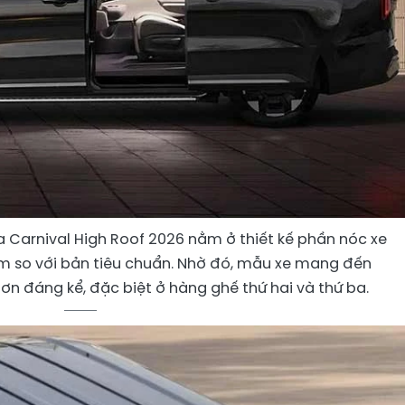
a Carnival High Roof 2026 nằm ở thiết kế phần nóc xe
so với bản tiêu chuẩn. Nhờ đó, mẫu xe mang đến
hơn đáng kể, đặc biệt ở hàng ghế thứ hai và thứ ba.