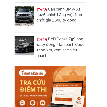
Cận cảnh BMW X1
2026 chính hãng Việt Nam,
chốt giá 1,668 tỷ đồng
BYD Denza Z9S hơn
1,1 tỷ đồng - lăn bánh được
1.100 km, kèm sạc siêu
nhanh