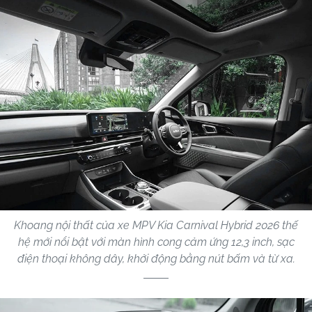
Khoang nội thất của xe MPV Kia Carnival Hybrid 2026 thế
hệ mới nổi bật với màn hình cong cảm ứng 12,3 inch, sạc
điện thoại không dây, khởi động bằng nút bấm và từ xa.