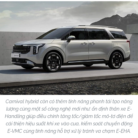
Carnival hybrid còn có thêm tính năng phanh tái tạo năng
lượng cùng một số công nghệ mới như: ổn định thân xe E-
Handling giúp điều chỉnh tăng tốc/giảm tốc mô-tơ điện để
cải thiện hiệu suất khi xe vào cua, kiểm soát chuyển động
E-VMC cùng tính năng hỗ trợ xử lý tránh va chạm E-EHA.