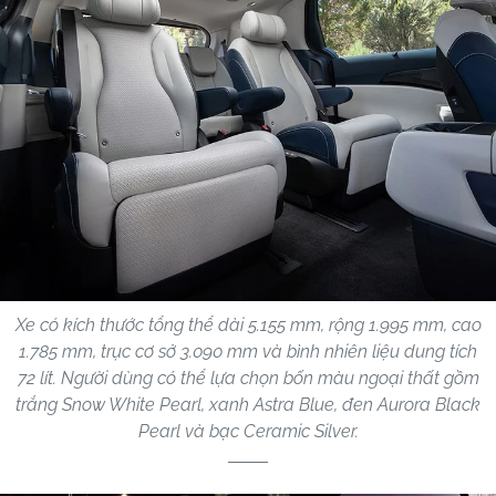
Xe có kích thước tổng thể dài 5.155 mm, rộng 1.995 mm, cao
1.785 mm, trục cơ sở 3.090 mm và bình nhiên liệu dung tích
72 lít. Người dùng có thể lựa chọn bốn màu ngoại thất gồm
trắng Snow White Pearl, xanh Astra Blue, đen Aurora Black
Pearl và bạc Ceramic Silver.