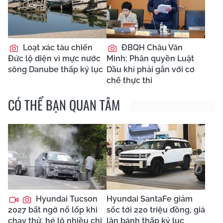
Loạt xác tàu chiến
ĐBQH Châu Văn
Đức lộ diện vì mực nước
Minh: Phân quyền Luật
sông Danube thấp kỷ lục
Dầu khí phải gắn với cơ
chế thực thi
CÓ THỂ BẠN QUAN TÂM
Hyundai Tucson
Hyundai SantaFe giảm
2027 bất ngờ nổ lốp khi
sốc tới 220 triệu đồng, giá
chạy thử, hé lộ nhiều chi
lăn bánh thấp kỷ lục