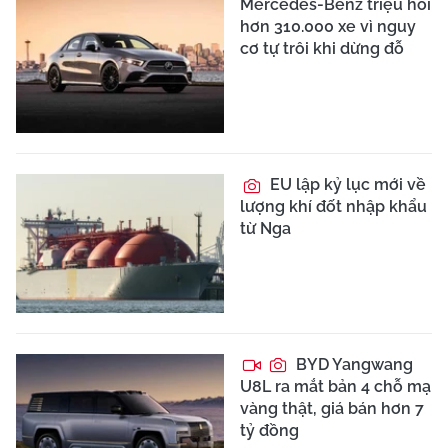
Mercedes-Benz triệu hồi
hơn 310.000 xe vì nguy
cơ tự trôi khi dừng đỗ
EU lập kỷ lục mới về
lượng khí đốt nhập khẩu
từ Nga
BYD Yangwang
U8L ra mắt bản 4 chỗ mạ
vàng thật, giá bán hơn 7
tỷ đồng