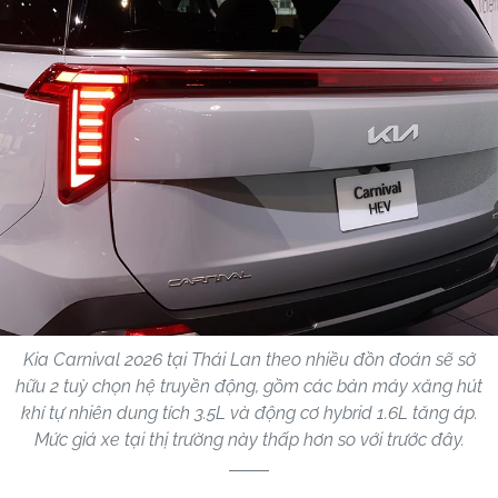
Kia Carnival 2026 tại Thái Lan theo nhiều đồn đoán sẽ sở
hữu 2 tuỳ chọn hệ truyền động, gồm các bản máy xăng hút
khí tự nhiên dung tích 3.5L và động cơ hybrid 1.6L tăng áp.
Mức giá xe tại thị trường này thấp hơn so với trước đây.