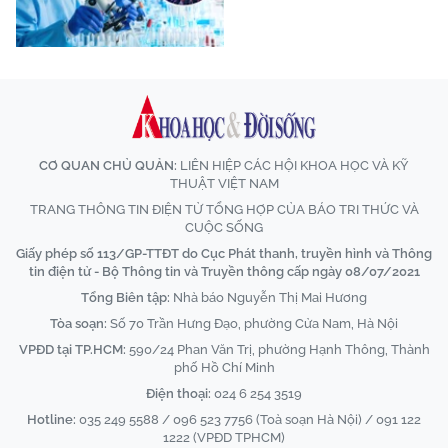
CƠ QUAN CHỦ QUẢN:
LIÊN HIỆP CÁC HỘI KHOA HỌC VÀ KỸ
THUẬT VIỆT NAM
TRANG THÔNG TIN ĐIỆN TỬ TỔNG HỢP CỦA BÁO TRI THỨC VÀ
CUỘC SỐNG
Giấy phép số 113/GP-TTĐT do Cục Phát thanh, truyền hình và Thông
tin điện tử - Bộ Thông tin và Truyền thông cấp ngày 08/07/2021
Tổng Biên tập:
Nhà báo Nguyễn Thị Mai Hương
Tòa soạn:
Số 70 Trần Hưng Đạo, phường Cửa Nam, Hà Nội
VPĐD tại TP.HCM:
590/24 Phan Văn Trị, phường Hạnh Thông, Thành
phố Hồ Chí Minh
Điện thoại:
024 6 254 3519
Hotline:
035 249 5588 / 096 523 7756 (Toà soạn Hà Nội) / 091 122
1222 (VPĐD TPHCM)