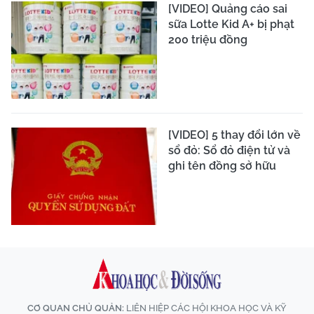
[VIDEO] Quảng cáo sai
sữa Lotte Kid A+ bị phạt
200 triệu đồng
[VIDEO] 5 thay đổi lớn về
sổ đỏ: Sổ đỏ điện tử và
ghi tên đồng sở hữu
CƠ QUAN CHỦ QUẢN:
LIÊN HIỆP CÁC HỘI KHOA HỌC VÀ KỸ