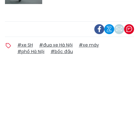
#xe SH
#đua xe Hà Nội
#xe máy
#phố Hà Nội
#bốc đầu