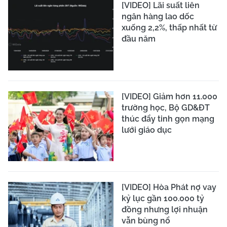
[VIDEO] Lãi suất liên
ngân hàng lao dốc
xuống 2,2%, thấp nhất từ
đầu năm
[VIDEO] Giảm hơn 11.000
trường học, Bộ GD&ĐT
thúc đẩy tinh gọn mạng
lưới giáo dục
[VIDEO] Hòa Phát nợ vay
kỷ lục gần 100.000 tỷ
đồng nhưng lợi nhuận
vẫn bùng nổ