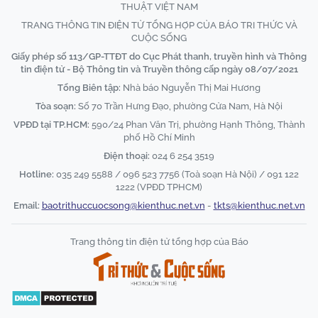
THUẬT VIỆT NAM
TRANG THÔNG TIN ĐIỆN TỬ TỔNG HỢP CỦA BÁO TRI THỨC VÀ
CUỘC SỐNG
Giấy phép số 113/GP-TTĐT do Cục Phát thanh, truyền hình và Thông
tin điện tử - Bộ Thông tin và Truyền thông cấp ngày 08/07/2021
Tổng Biên tập:
Nhà báo Nguyễn Thị Mai Hương
Tòa soạn:
Số 70 Trần Hưng Đạo, phường Cửa Nam, Hà Nội
VPĐD tại TP.HCM:
590/24 Phan Văn Trị, phường Hạnh Thông, Thành
phố Hồ Chí Minh
Điện thoại:
024 6 254 3519
Hotline:
035 249 5588 / 096 523 7756 (Toà soạn Hà Nội) / 091 122
1222 (VPĐD TPHCM)
Email:
baotrithuccuocsong@kienthuc.net.vn
-
tkts@kienthuc.net.vn
Trang thông tin điện tử tổng hợp của Báo