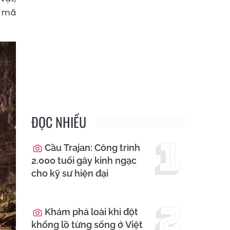
i mã
ĐỌC NHIỀU
Cầu Trajan: Công trình
2.000 tuổi gây kinh ngạc
cho kỹ sư hiện đại
Khám phá loài khỉ đột
khổng lồ từng sống ở Việt