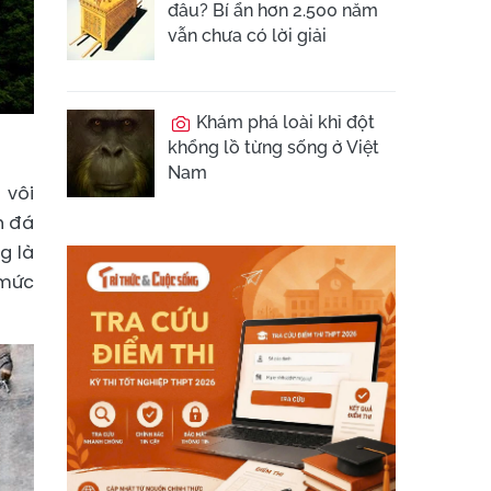
đâu? Bí ẩn hơn 2.500 năm
vẫn chưa có lời giải
Khám phá loài khỉ đột
khổng lồ từng sống ở Việt
Nam
 vôi
h đá
g là
 mức