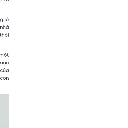
g lồ
 nhà
thời
 một
 mục
 của
 con