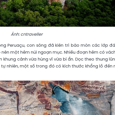
Ảnh: cntraveller
ng Peruaçu, con sông đã kiên trì bào mòn các lớp đá
ạo nên một hẻm núi ngoạn mục. Nhiều đoạn hẻm có vác
 khung cảnh vừa hùng vĩ vừa bí ẩn. Dọc theo thung lũn
ự nhiên, một số trong đó có kích thước khổng lồ đến