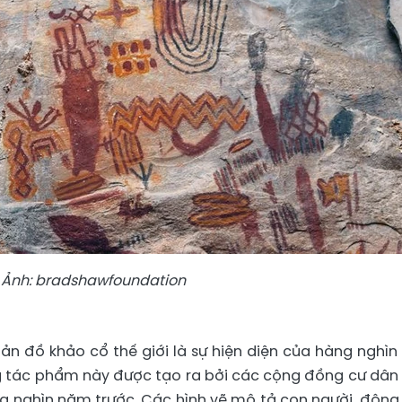
Ảnh: bradshawfoundation
bản đồ khảo cổ thế giới là sự hiện diện của hàng nghìn
ng tác phẩm này được tạo ra bởi các cộng đồng cư dân 
ng nghìn năm trước. Các hình vẽ mô tả con người, động 