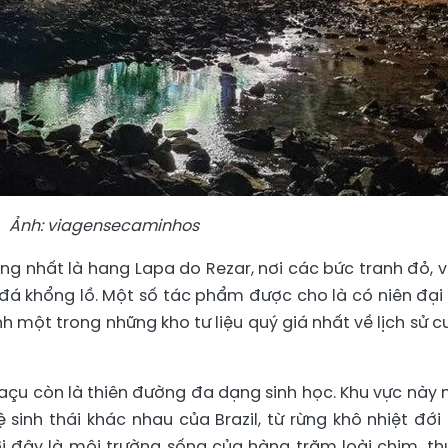
Ảnh: viagensecaminhos
ng nhất là hang Lapa do Rezar, nơi các bức tranh đỏ, 
đá khổng lồ. Một số tác phẩm được cho là có niên đại
h một trong những kho tư liệu quý giá nhất về lịch sử cư
ruaçu còn là thiên đường đa dạng sinh học. Khu vực này
 sinh thái khác nhau của Brazil, từ rừng khô nhiệt đới
i đây là môi trường sống của hàng trăm loài chim, th