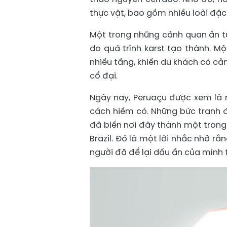
thực vật, bao gồm nhiều loài đặ
Một trong những cảnh quan ấn tư
do quá trình karst tạo thành. 
nhiều tầng, khiến du khách có cả
cổ đại.
Ngày nay, Peruaçu được xem là nơ
cách hiếm có. Những bức tranh
đã biến nơi đây thành một trong
Brazil. Đó là một lời nhắc nhở rằn
người đã để lại dấu ấn của mình 