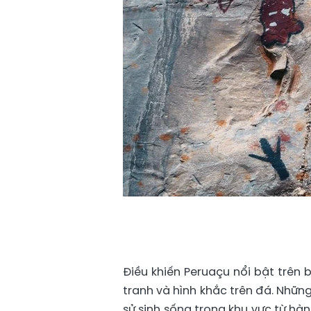
Điều khiến Peruaçu nổi bật trên 
tranh và hình khắc trên đá. Nhữ
sử sinh sống trong khu vực từ hà