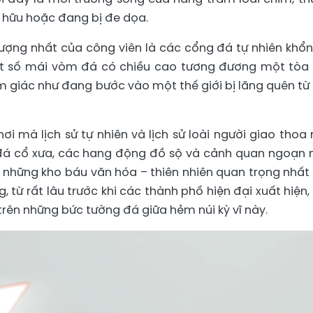
c hữu hoặc đang bị đe dọa.
ợng nhất của công viên là các cổng đá tự nhiên khổn
Một số mái vòm đá có chiều cao tương đương một tòa
m giác như đang bước vào một thế giới bị lãng quên từ 
i mà lịch sử tự nhiên và lịch sử loài người giao thoa
 đá cổ xưa, các hang động đồ sộ và cảnh quan ngoạn
 những kho báu văn hóa – thiên nhiên quan trọng nhất
g, từ rất lâu trước khi các thành phố hiện đại xuất hiện,
trên những bức tường đá giữa hẻm núi kỳ vĩ này.