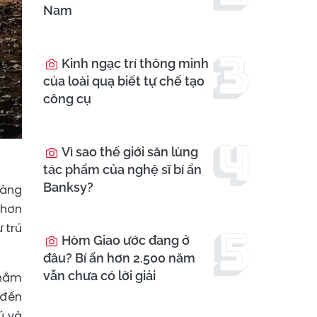
Nam
Kinh ngạc trí thông minh
của loài quạ biết tự chế tạo
công cụ
Vì sao thế giới săn lùng
tác phẩm của nghệ sĩ bí ẩn
Banksy?
vàng
 hơn
 trú
Hòm Giao ước đang ở
đâu? Bí ẩn hơn 2.500 năm
vẫn chưa có lời giải
 nằm
 đến
ú và