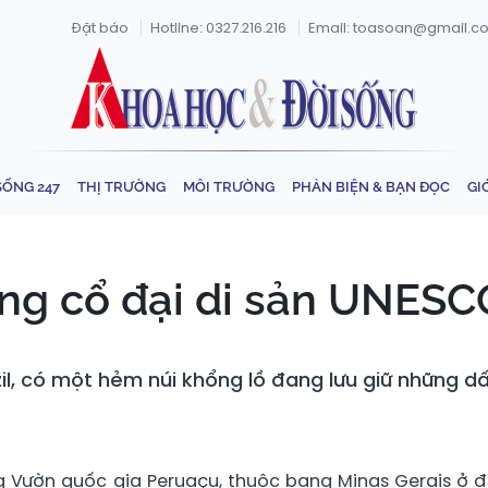
Đặt báo
Hotline: 0327.216.216
Email: toasoan@gmail.c
SỐNG 247
THỊ TRƯỜNG
MÔI TRƯỜNG
PHẢN BIỆN & BẠN ĐỌC
GI
g cổ đại di sản UNESCO 
l, có một hẻm núi khổng lồ đang lưu giữ những d
 Vườn quốc gia Peruaçu, thuộc bang Minas Gerais ở 