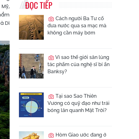
ĐỌC TIẾP
 Mỹ,
phẩm
Cách người Ba Tư cổ
à Di
đưa nước qua sa mạc mà
không cần máy bơm
Vì sao thế giới săn lùng
tác phẩm của nghệ sĩ bí ẩn
Banksy?
Tại sao Sao Thiên
Vương có quỹ đạo như trái
bóng lăn quanh Mặt Trời?
Hòm Giao ước đang ở