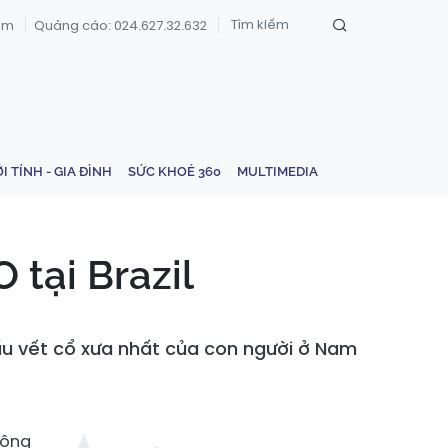
om
Quảng cáo: 024.627.32.632
ỚI TÍNH - GIA ĐÌNH
SỨC KHOẺ 360
MULTIMEDIA
tại Brazil
ấu vết cổ xưa nhất của con người ở Nam
đông