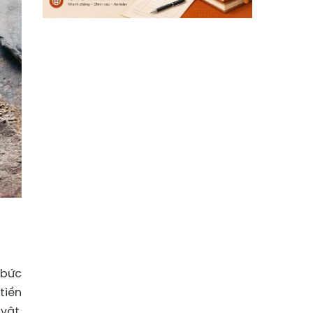
 bức
tiền
vật,