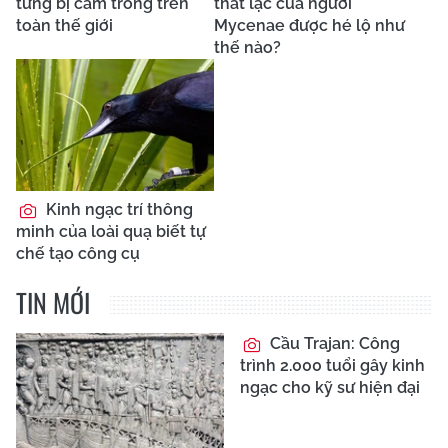
từng bị cấm trồng trên
thất lạc của người
toàn thế giới
Mycenae được hé lộ như
thế nào?
Kinh ngạc trí thông
minh của loài quạ biết tự
chế tạo công cụ
TIN MỚI
Cầu Trajan: Công
trình 2.000 tuổi gây kinh
ngạc cho kỹ sư hiện đại