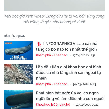
Mời độc giả xem video: Giống cừu kỳ lạ với bốn sừng cong
đối xứng và gần như không có đuôi.
BÀI LIÊN QUAN
[INFOGRAPHIC] Vì sao cá nhà
táng có bộ não lớn nhất thế giới?
Khám phá - Thể thao
17/04/2026 12:32
Lần đầu tiên giới khoa học ghi hình
được cá nhà táng sinh sản ngoài tự
nhiên
Khám phá - Thể thao
30/03/2026 14:23
Phát hiện bất ngờ: Cá voi có ngôn
ngữ riêng với âm điệu như con người
Khoa học & Công nghệ
21/11/2025 00:12