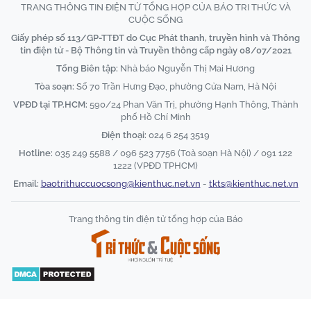
TRANG THÔNG TIN ĐIỆN TỬ TỔNG HỢP CỦA BÁO TRI THỨC VÀ
CUỘC SỐNG
Giấy phép số 113/GP-TTĐT do Cục Phát thanh, truyền hình và Thông
tin điện tử - Bộ Thông tin và Truyền thông cấp ngày 08/07/2021
Tổng Biên tập:
Nhà báo Nguyễn Thị Mai Hương
Tòa soạn:
Số 70 Trần Hưng Đạo, phường Cửa Nam, Hà Nội
VPĐD tại TP.HCM:
590/24 Phan Văn Trị, phường Hạnh Thông, Thành
phố Hồ Chí Minh
Điện thoại:
024 6 254 3519
Hotline:
035 249 5588 / 096 523 7756 (Toà soạn Hà Nội) / 091 122
1222 (VPĐD TPHCM)
Email:
baotrithuccuocsong@kienthuc.net.vn
-
tkts@kienthuc.net.vn
Trang thông tin điện tử tổng hợp của Báo