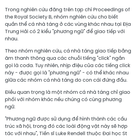
Trong nghiên cứu đăng trên tạp chí Proceedings of
the Royal Society B, nhóm nghiên cứu cho biết
quần thể cá nhà táng ở các vùng khác nhau tại Địa
Trung Hải có 2 kiểu "phương ngữ" để giao tiếp với
nhau.
Theo nhóm nghiên cứu, cá nhà táng giao tiếp bằng
âm thanh thông qua các chuỗi tiếng "click" ngắn
gọi là coda. Tuy nhiên, nhịp điệu của các tiếng click
này - được gọi là "phương ngữ" - có thể khác nhau
giữa các nhóm cá nhà táng do con cái đứng đầu.
Điều quan trọng là một nhóm cá nhà táng chỉ giao
phối với nhóm khác nếu chúng có cùng phương
ngữ.
"Phương ngữ được sử dụng để hình thành các cấu
trúc xã hội, trong đó các loài động vật này sẽ hợp
tác với nhau", Tiến sĩ Luke Rendell thuộc Đại học St