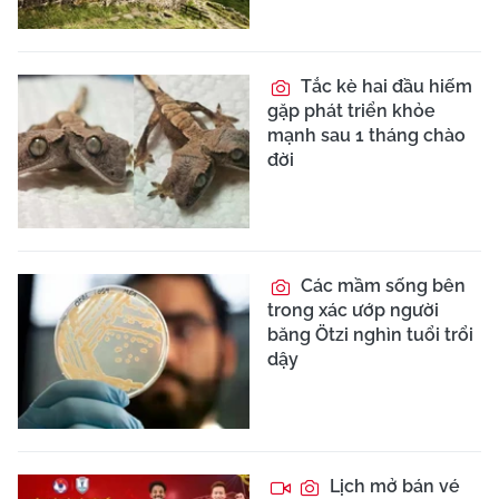
Tắc kè hai đầu hiếm
gặp phát triển khỏe
mạnh sau 1 tháng chào
đời
Các mầm sống bên
trong xác ướp người
băng Ötzi nghìn tuổi trổi
dậy
Lịch mở bán vé