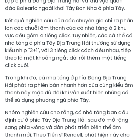
Lạp ở phía Đông Địa Trung Hải và khu vực quần
đảo Balearic ngoài khơi Tây Ban Nha ở phía Tây.
Kết quả nghiên cứu của các chuyên gia chỉ ra phần
lớn các chuỗi âm thanh của cá nhà táng ở 2 khu
vực đều gồm 4 tiếng click. Tuy nhiên, các cá thể cá
nhà táng ở phía Tây Địa Trung Hải thường sử dụng
kiểu nhịp "3+1", với 3 tiếng click cách đều nhau, tiếp
theo là một khoảng ngắt dài rồi thêm một tiếng
click cuối.
Trong khi đó, cá nhà táng ở phía Đông Địa Trung
Hải phát ra phiên bản nhanh hơn của cùng kiểu âm
thanh này mặc dù đôi khi vẫn xuất hiện những cá
thể sử dụng phương ngữ phía Tây.
Nhóm nghiên cứu cho rằng, cá nhà táng ban đầu
định cư ở phía Tây Địa Trung Hải, sau đó mở rộng
sang phía Đông và dần phát triển biến thể âm
thanh mới. Theo Tiến sĩ Rendell, phát hiện này cho