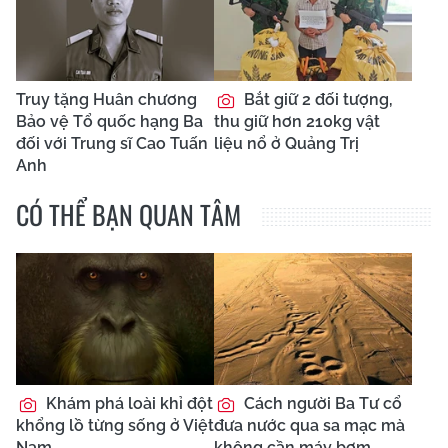
Truy tặng Huân chương
Bắt giữ 2 đối tượng,
Bảo vệ Tổ quốc hạng Ba
thu giữ hơn 210kg vật
đối với Trung sĩ Cao Tuấn
liệu nổ ở Quảng Trị
Anh
CÓ THỂ BẠN QUAN TÂM
Khám phá loài khỉ đột
Cách người Ba Tư cổ
khổng lồ từng sống ở Việt
đưa nước qua sa mạc mà
Nam
không cần máy bơm