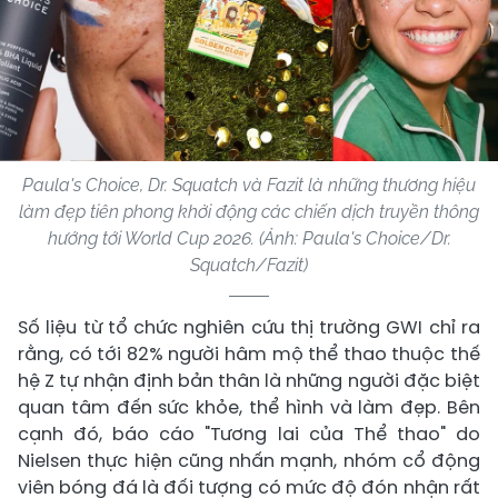
Paula's Choice, Dr. Squatch và Fazit là những thương hiệu
làm đẹp tiên phong khởi động các chiến dịch truyền thông
hướng tới World Cup 2026. (Ảnh: Paula's Choice/Dr.
Squatch/Fazit)
Số liệu từ tổ chức nghiên cứu thị trường GWI chỉ ra
rằng, có tới 82% người hâm mộ thể thao thuộc thế
hệ Z tự nhận định bản thân là những người đặc biệt
quan tâm đến sức khỏe, thể hình và làm đẹp. Bên
cạnh đó, báo cáo "Tương lai của Thể thao" do
Nielsen thực hiện cũng nhấn mạnh, nhóm cổ động
viên bóng đá là đối tượng có mức độ đón nhận rất