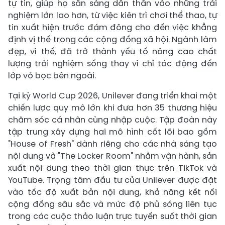
tự tin, giúp họ sẵn sàng dấn thân vào những trải
nghiệm lớn lao hơn, từ việc kiên trì chơi thể thao, tự
tin xuất hiện trước đám đông cho đến việc khẳng
định vị thế trong các cộng đồng xã hội. Ngành làm
đẹp, vì thế, đã trở thành yếu tố nâng cao chất
lượng trải nghiệm sống thay vì chỉ tác động đến
lớp vỏ bọc bên ngoài.
Tại kỳ World Cup 2026, Unilever đang triển khai một
chiến lược quy mô lớn khi đưa hơn 35 thương hiệu
chăm sóc cá nhân cùng nhập cuộc. Tập đoàn này
tập trung xây dựng hai mô hình cốt lõi bao gồm
"House of Fresh" dành riêng cho các nhà sáng tạo
nội dung và "The Locker Room" nhằm vận hành, sản
xuất nội dung theo thời gian thực trên TikTok và
YouTube. Trọng tâm đầu tư của Unilever được đặt
vào tốc độ xuất bản nội dung, khả năng kết nối
cộng đồng sâu sắc và mức độ phủ sóng liên tục
trong các cuộc thảo luận trực tuyến suốt thời gian