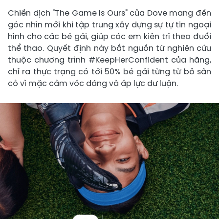
Chiến dịch "The Game Is Ours" của Dove mang đến
góc nhìn mới khi tập trung xây dựng sự tự tin ngoại
hình cho các bé gái, giúp các em kiên trì theo đuổi
thể thao. Quyết định này bắt nguồn từ nghiên cứu
thuộc chương trình #KeepHerConfident của hãng,
chỉ ra thực trạng có tới 50% bé gái từng từ bỏ sân
cỏ vì mặc cảm vóc dáng và áp lực dư luận.