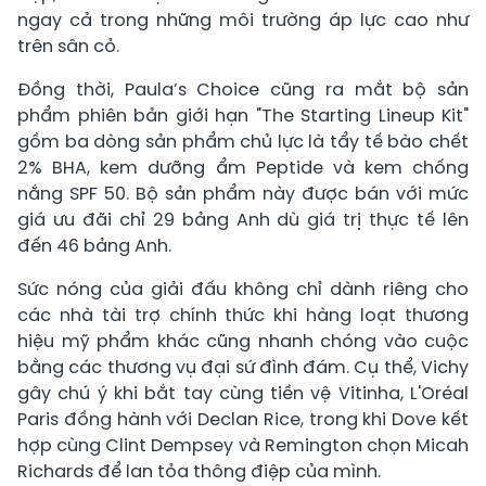
ngay cả trong những môi trường áp lực cao như
trên sân cỏ.
Đồng thời, Paula’s Choice cũng ra mắt bộ sản
phẩm phiên bản giới hạn "The Starting Lineup Kit"
gồm ba dòng sản phẩm chủ lực là tẩy tế bào chết
2% BHA, kem dưỡng ẩm Peptide và kem chống
nắng SPF 50. Bộ sản phẩm này được bán với mức
giá ưu đãi chỉ 29 bảng Anh dù giá trị thực tế lên
đến 46 bảng Anh.
Sức nóng của giải đấu không chỉ dành riêng cho
các nhà tài trợ chính thức khi hàng loạt thương
hiệu mỹ phẩm khác cũng nhanh chóng vào cuộc
bằng các thương vụ đại sứ đình đám. Cụ thể, Vichy
gây chú ý khi bắt tay cùng tiền vệ Vitinha, L'Oréal
Paris đồng hành với Declan Rice, trong khi Dove kết
hợp cùng Clint Dempsey và Remington chọn Micah
Richards để lan tỏa thông điệp của mình.