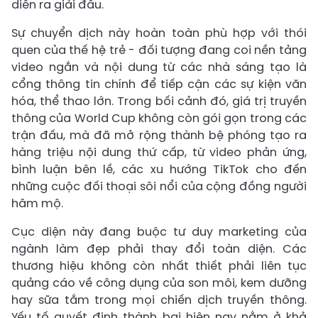
diễn ra giải đấu.
Sự chuyển dịch này hoàn toàn phù hợp với thói
quen của thế hệ trẻ - đối tượng đang coi nền tảng
video ngắn và nội dung từ các nhà sáng tạo là
cổng thông tin chính để tiếp cận các sự kiện văn
hóa, thể thao lớn. Trong bối cảnh đó, giá trị truyền
thông của World Cup không còn gói gọn trong các
trận đấu, mà đã mở rộng thành bệ phóng tạo ra
hàng triệu nội dung thứ cấp, từ video phản ứng,
bình luận bên lề, các xu hướng TikTok cho đến
những cuộc đối thoại sôi nổi của cộng đồng người
hâm mộ.
Cục diện này đang buộc tư duy marketing của
ngành làm đẹp phải thay đổi toàn diện. Các
thương hiệu không còn nhất thiết phải liên tục
quảng cáo về công dụng của son môi, kem dưỡng
hay sữa tắm trong mọi chiến dịch truyền thông.
Yếu tố quyết định thành bại hiện nay nằm ở khả