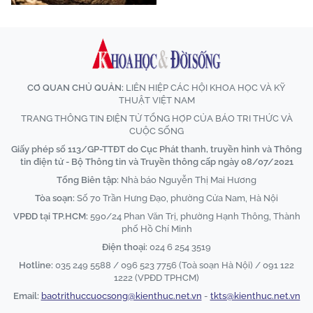
CƠ QUAN CHỦ QUẢN:
LIÊN HIỆP CÁC HỘI KHOA HỌC VÀ KỸ
THUẬT VIỆT NAM
TRANG THÔNG TIN ĐIỆN TỬ TỔNG HỢP CỦA BÁO TRI THỨC VÀ
CUỘC SỐNG
Giấy phép số 113/GP-TTĐT do Cục Phát thanh, truyền hình và Thông
tin điện tử - Bộ Thông tin và Truyền thông cấp ngày 08/07/2021
Tổng Biên tập:
Nhà báo Nguyễn Thị Mai Hương
Tòa soạn:
Số 70 Trần Hưng Đạo, phường Cửa Nam, Hà Nội
VPĐD tại TP.HCM:
590/24 Phan Văn Trị, phường Hạnh Thông, Thành
phố Hồ Chí Minh
Điện thoại:
024 6 254 3519
Hotline:
035 249 5588 / 096 523 7756 (Toà soạn Hà Nội) / 091 122
1222 (VPĐD TPHCM)
Email:
baotrithuccuocsong@kienthuc.net.vn
-
tkts@kienthuc.net.vn