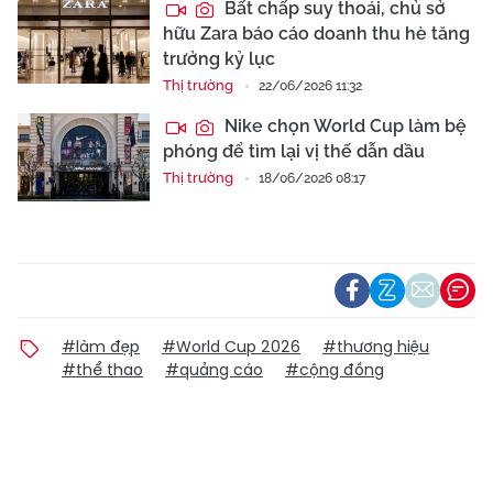
Bất chấp suy thoái, chủ sở
hữu Zara báo cáo doanh thu hè tăng
trưởng kỷ lục
Thị trường
22/06/2026 11:32
Nike chọn World Cup làm bệ
phóng để tìm lại vị thế dẫn dầu
Thị trường
18/06/2026 08:17
#làm đẹp
#World Cup 2026
#thương hiệu
#thể thao
#quảng cáo
#cộng đồng