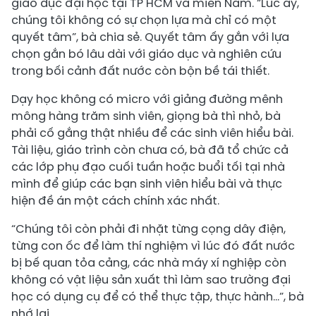
giáo dục đại học tại TP HCM và miền Nam. “Lúc ấy,
chúng tôi không có sự chọn lựa mà chỉ có một
quyết tâm”, bà chia sẻ. Quyết tâm ấy gắn với lựa
chọn gắn bó lâu dài với giáo dục và nghiên cứu
trong bối cảnh đất nước còn bộn bề tái thiết.
Dạy học không có micro với giảng đường mênh
mông hàng trăm sinh viên, giọng bà thì nhỏ, bà
phải cố gắng thật nhiều để các sinh viên hiểu bài.
Tài liệu, giáo trình còn chưa có, bà đã tổ chức cả
các lớp phụ đạo cuối tuần hoặc buổi tối tại nhà
mình để giúp các bạn sinh viên hiểu bài và thực
hiện đề án một cách chính xác nhất.
“Chúng tôi còn phải đi nhặt từng cọng dây điện,
từng con ốc để làm thí nghiệm vì lúc đó đất nước
bị bế quan tỏa cảng, các nhà máy xí nghiệp còn
không có vật liệu sản xuất thì làm sao trường đại
học có dụng cụ để có thể thực tập, thực hành…”, bà
nhớ lại.