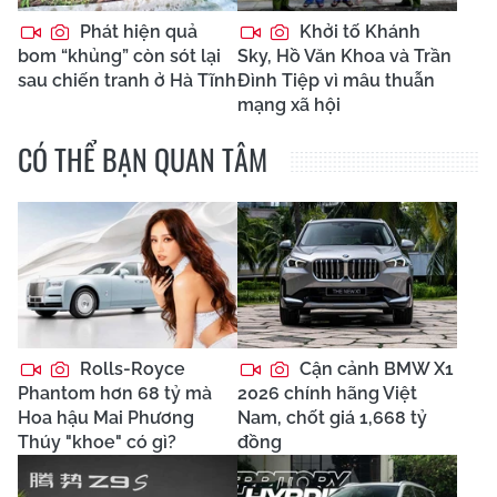
Phát hiện quả
Khởi tố Khánh
bom “khủng” còn sót lại
Sky, Hồ Văn Khoa và Trần
sau chiến tranh ở Hà Tĩnh
Đình Tiệp vì mâu thuẫn
mạng xã hội
CÓ THỂ BẠN QUAN TÂM
Rolls-Royce
Cận cảnh BMW X1
Phantom hơn 68 tỷ mà
2026 chính hãng Việt
Hoa hậu Mai Phương
Nam, chốt giá 1,668 tỷ
Thúy "khoe" có gì?
đồng