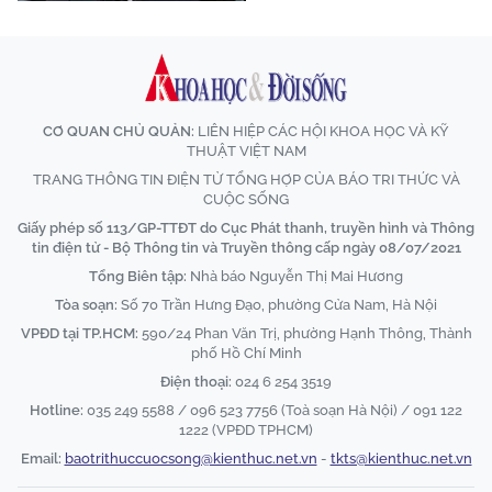
CƠ QUAN CHỦ QUẢN:
LIÊN HIỆP CÁC HỘI KHOA HỌC VÀ KỸ
THUẬT VIỆT NAM
TRANG THÔNG TIN ĐIỆN TỬ TỔNG HỢP CỦA BÁO TRI THỨC VÀ
CUỘC SỐNG
Giấy phép số 113/GP-TTĐT do Cục Phát thanh, truyền hình và Thông
tin điện tử - Bộ Thông tin và Truyền thông cấp ngày 08/07/2021
Tổng Biên tập:
Nhà báo Nguyễn Thị Mai Hương
Tòa soạn:
Số 70 Trần Hưng Đạo, phường Cửa Nam, Hà Nội
VPĐD tại TP.HCM:
590/24 Phan Văn Trị, phường Hạnh Thông, Thành
phố Hồ Chí Minh
Điện thoại:
024 6 254 3519
Hotline:
035 249 5588 / 096 523 7756 (Toà soạn Hà Nội) / 091 122
1222 (VPĐD TPHCM)
Email:
baotrithuccuocsong@kienthuc.net.vn
-
tkts@kienthuc.net.vn