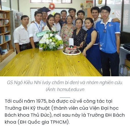
GS Ngô Kiều Nhi (váy chấm bi đen) và nhóm nghiên cứu.
(Ảnh: hcmut.edu.vn
Tới cuối năm 1975, bà được cử về công tác tại
Trường ĐH Kỹ thuật (thành viên của Viện Đại học
Bách khoa Thủ Đức), nơi sau này là Trường ĐH Bách
khoa (ĐH Quốc gia TPHCM).