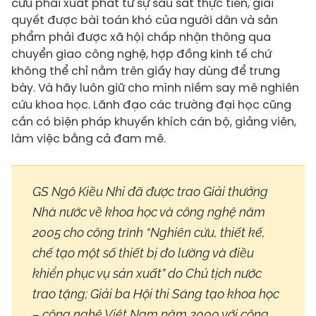
cứu phải xuất phát từ sự sâu sát thực tiễn, giải
quyết được bài toán khó của người dân và sản
phẩm phải được xã hội chấp nhận thông qua
chuyển giao công nghệ, hợp đồng kinh tế chứ
không thể chỉ nằm trên giấy hay dùng để trưng
bày. Và hãy luôn giữ cho mình niềm say mê nghiên
cứu khoa học. Lãnh đạo các trường đại học cũng
cần có biện pháp khuyến khích cán bộ, giảng viên,
làm việc bằng cả đam mê.
GS Ngô Kiều Nhi đã được trao Giải thưởng
Nhà nước về khoa học và công nghệ năm
2005 cho công trình “Nghiên cứu, thiết kế,
chế tạo một số thiết bị đo lường và điều
khiển phục vụ sản xuất” do Chủ tịch nước
trao tặng; Giải ba Hội thi Sáng tạo khoa học
– công nghệ Việt Nam năm 2000 với công