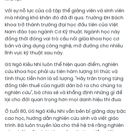
Với sự nỗ lực của cả tập thể giảng viên và sinh viên
mà những khó khăn đó đã đi qua. Trường ĐH Bách
khoa trở thành trường đại học đầu tiên của Việt
Nam đào tạo ngành Cơ Kỹ thuật. Ngành học này
đồng thời đóng vai trò cầu nối giữa khoa học cơ
bản và ứng dụng công nghệ, mở đường cho nhiều
lĩnh vực kỹ thuật sau này.
GS Ngô Kiều Nhi luôn thể hiện quan điểm, nghiên
cứu khoa học phải ưu tiên hàm lượng tri thức và
tính thực tiễn hơn là số lượng. "Hãy trân trọng từng
đồng tiền thuế của người dân bỏ ra cho chúng ta
nghiên cứu", bà chia sẻ và khẳng định những gì để
lại cho đời quan trọng hơn mọi danh hiệu thi đua.
Ở tuổi 80, GS Ngô Kiều Nhi vẫn bền bỉ giảng dạy bậc
cao học, hướng dẫn nghiên cứu sinh và viết giáo
trình. Bà luôn truyền lửa cho thế hệ trẻ rằng nghiên