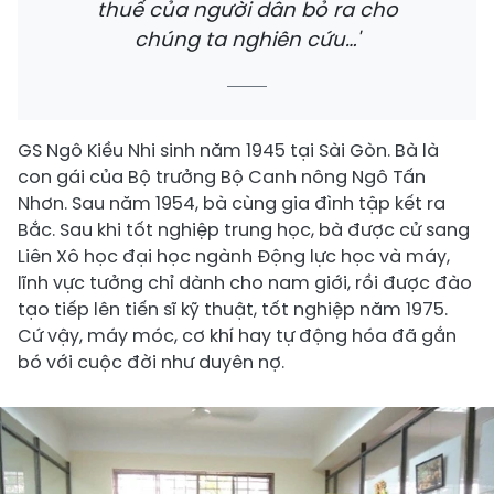
thuế của người dân bỏ ra cho
chúng ta nghiên cứu…'
GS Ngô Kiều Nhi sinh năm 1945 tại Sài Gòn. Bà là
con gái của Bộ trưởng Bộ Canh nông Ngô Tấn
Nhơn. Sau năm 1954, bà cùng gia đình tập kết ra
Bắc. Sau khi tốt nghiệp trung học, bà được cử sang
Liên Xô học đại học ngành Động lực học và máy,
lĩnh vực tưởng chỉ dành cho nam giới, rồi được đào
tạo tiếp lên tiến sĩ kỹ thuật, tốt nghiệp năm 1975.
Cứ vậy, máy móc, cơ khí hay tự động hóa đã gắn
bó với cuộc đời như duyên nợ.