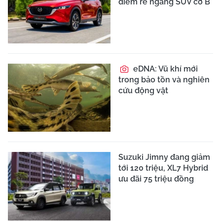
điểm rẻ ngang SUV cỡ B
eDNA: Vũ khí mới
trong bảo tồn và nghiên
cứu động vật
Suzuki Jimny đang giảm
tới 120 triệu, XL7 Hybrid
ưu đãi 75 triệu đồng