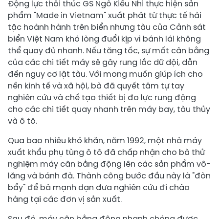
Động lực thôi thúc GS Ngô Kiều Nhi thực hiện sản
phẩm "Made in Vietnam" xuất phát từ thực tế hải
tặc hoành hành trên biển nhưng tàu của Cảnh sát
biển Việt Nam khó lòng đuổi kịp vì bánh lái không
thể quay đủ nhanh. Nếu tăng tốc, sự mất cân bằng
của các chi tiết máy sẽ gây rung lắc dữ dội, dẫn
đến nguy cơ lật tàu. Với mong muốn giúp ích cho
nền kinh tế và xã hội, bà đã quyết tâm tự tay
nghiên cứu và chế tạo thiết bị đo lực rung động
cho các chi tiết quay nhanh trên máy bay, tàu thủy
và ô tô.
Qua bao nhiêu khó khăn, năm 1992, một nhà máy
xuất khẩu phụ tùng ô tô đã chấp nhận cho bà thử
nghiệm máy cân bằng động lên các sản phẩm vô-
lăng và bánh đà. Thành công bước đầu này là "đòn
bẩy" để bà mạnh dạn đưa nghiên cứu đi chào
hàng tại các đơn vị sản xuất.
Sau đó, máy cân bằng động nhanh chóng được