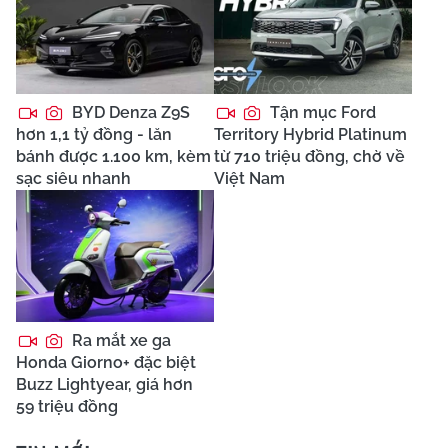
BYD Denza Z9S
Tận mục Ford
hơn 1,1 tỷ đồng - lăn
Territory Hybrid Platinum
bánh được 1.100 km, kèm
từ 710 triệu đồng, chờ về
sạc siêu nhanh
Việt Nam
Ra mắt xe ga
Honda Giorno+ đặc biệt
Buzz Lightyear, giá hơn
59 triệu đồng