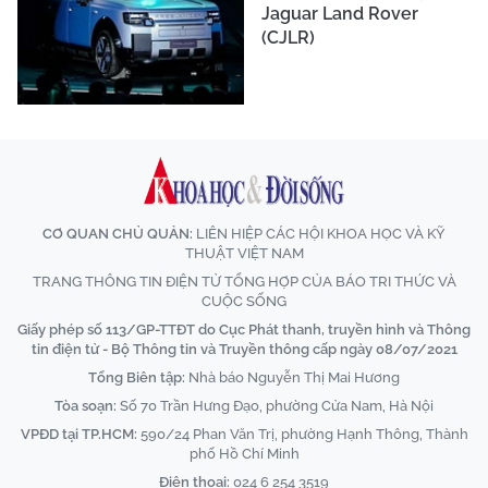
Jaguar Land Rover
(CJLR)
CƠ QUAN CHỦ QUẢN:
LIÊN HIỆP CÁC HỘI KHOA HỌC VÀ KỸ
THUẬT VIỆT NAM
TRANG THÔNG TIN ĐIỆN TỬ TỔNG HỢP CỦA BÁO TRI THỨC VÀ
CUỘC SỐNG
Giấy phép số 113/GP-TTĐT do Cục Phát thanh, truyền hình và Thông
tin điện tử - Bộ Thông tin và Truyền thông cấp ngày 08/07/2021
Tổng Biên tập:
Nhà báo Nguyễn Thị Mai Hương
Tòa soạn:
Số 70 Trần Hưng Đạo, phường Cửa Nam, Hà Nội
VPĐD tại TP.HCM:
590/24 Phan Văn Trị, phường Hạnh Thông, Thành
phố Hồ Chí Minh
Điện thoại:
024 6 254 3519