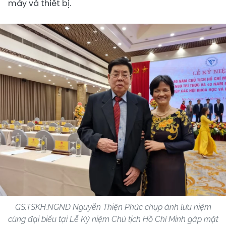
máy và thiết bị.
GS.TSKH.NGND Nguyễn Thiện Phúc chụp ảnh lưu niệm
cùng đại biểu tại Lễ Kỷ niệm Chủ tịch Hồ Chí Minh gặp mặt