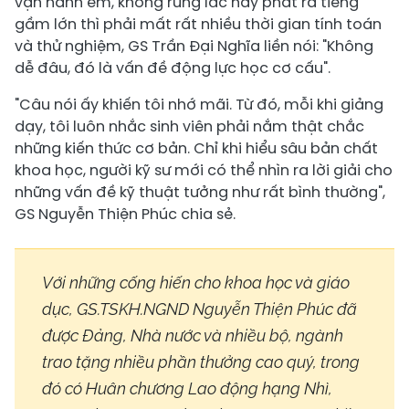
vận hành êm, không rung lắc hay phát ra tiếng
gầm lớn thì phải mất rất nhiều thời gian tính toán
và thử nghiệm, GS Trần Đại Nghĩa liền nói: "Không
dễ đâu, đó là vấn đề động lực học cơ cấu".
"Câu nói ấy khiến tôi nhớ mãi. Từ đó, mỗi khi giảng
dạy, tôi luôn nhắc sinh viên phải nắm thật chắc
những kiến thức cơ bản. Chỉ khi hiểu sâu bản chất
khoa học, người kỹ sư mới có thể nhìn ra lời giải cho
những vấn đề kỹ thuật tưởng như rất bình thường",
GS Nguyễn Thiện Phúc chia sẻ.
Với những cống hiến cho khoa học và giáo
dục, GS.TSKH.NGND Nguyễn Thiện Phúc đã
được Đảng, Nhà nước và nhiều bộ, ngành
trao tặng nhiều phần thưởng cao quý, trong
đó có Huân chương Lao động hạng Nhì,