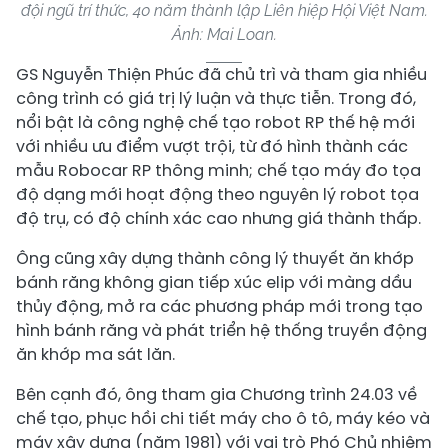
đội ngũ trí thức, 40 năm thành lập Liên hiệp Hội Việt Nam.
Ảnh: Mai Loan.
GS Nguyễn Thiện Phúc đã chủ trì và tham gia nhiều
công trình có giá trị lý luận và thực tiễn. Trong đó,
nổi bật là công nghệ chế tạo robot RP thế hệ mới
với nhiều ưu điểm vượt trội, từ đó hình thành các
mẫu Robocar RP thông minh; chế tạo máy đo tọa
độ dạng mới hoạt động theo nguyên lý robot tọa
độ trụ, có độ chính xác cao nhưng giá thành thấp.
Ông cũng xây dựng thành công lý thuyết ăn khớp
bánh răng không gian tiếp xúc elip với màng dầu
thủy động, mở ra các phương pháp mới trong tạo
hình bánh răng và phát triển hệ thống truyền động
ăn khớp ma sát lăn.
Bên cạnh đó, ông tham gia Chương trình 24.03 về
chế tạo, phục hồi chi tiết máy cho ô tô, máy kéo và
máy xây dựng (năm 1981) với vai trò Phó Chủ nhiệm