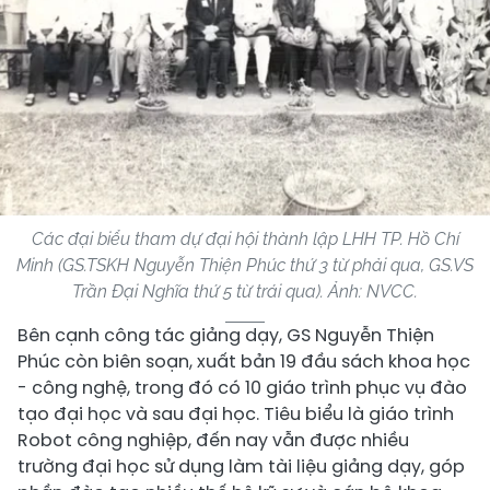
Các đại biểu tham dự đại hội thành lập LHH TP. Hồ Chí
Minh (GS.TSKH Nguyễn Thiện Phúc thứ 3 từ phải qua, GS.VS
Trần Đại Nghĩa thứ 5 từ trái qua). Ảnh: NVCC.
Bên cạnh công tác giảng dạy, GS Nguyễn Thiện
Phúc còn biên soạn, xuất bản 19 đầu sách khoa học
- công nghệ, trong đó có 10 giáo trình phục vụ đào
tạo đại học và sau đại học. Tiêu biểu là giáo trình
Robot công nghiệp, đến nay vẫn được nhiều
trường đại học sử dụng làm tài liệu giảng dạy, góp