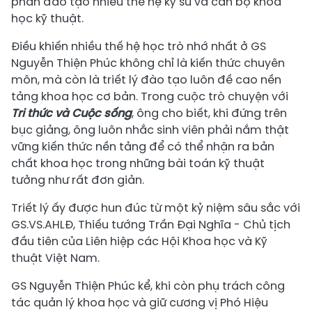
phần đào tạo nhiều thế hệ kỹ sư và cán bộ khoa
học kỹ thuật.
Điều khiến nhiều thế hệ học trò nhớ nhất ở GS
Nguyễn Thiện Phúc không chỉ là kiến thức chuyên
môn, mà còn là triết lý đào tạo luôn đề cao nền
tảng khoa học cơ bản. Trong cuộc trò chuyện với
Tri thức và Cuộc sống
, ông cho biết, khi đứng trên
bục giảng, ông luôn nhắc sinh viên phải nắm thật
vững kiến thức nền tảng để có thể nhận ra bản
chất khoa học trong những bài toán kỹ thuật
tưởng như rất đơn giản.
Triết lý ấy được hun đúc từ một kỷ niệm sâu sắc với
GS.VS.AHLĐ, Thiếu tướng Trần Đại Nghĩa - Chủ tịch
đầu tiên của Liên hiệp các Hội Khoa học và Kỹ
thuật Việt Nam.
GS Nguyễn Thiện Phúc kể, khi còn phụ trách công
tác quản lý khoa học và giữ cương vị Phó Hiệu