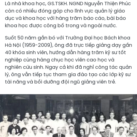
Là nhà khoa học, GS.TSKH. NGND Nguyễn Thiện Phúc
còn có nhiều đóng góp cho lĩnh vực quản lý giáo
dục và khoa học với hàng trăm báo cáo, bài báo
khoa học được công bố trong và ngoài nước.
Suốt 50 năm gắn bó với Trường Đại học Bách khoa
Hà Nội (1959-2009), ông đã trực tiếp giảng dạy gần
40 khóa sinh viên, hướng dẫn hàng trăm kỹ sư tốt
nghiệp cùng hàng chục học viên cao học và
nghiên cứu sinh. Ngay cả khi đã nghỉ công tác quản
lý, ông vẫn tiếp tục tham gia đào tạo các lớp kỹ sư
tài năng và bồi dưỡng đội ngũ giảng viên trẻ.