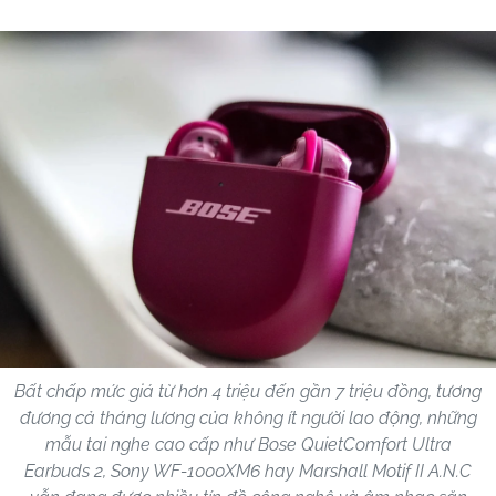
Bất chấp mức giá từ hơn 4 triệu đến gần 7 triệu đồng, tương
đương cả tháng lương của không ít người lao động, những
mẫu tai nghe cao cấp như Bose QuietComfort Ultra
Earbuds 2, Sony WF-1000XM6 hay Marshall Motif II A.N.C