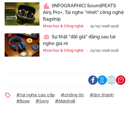
[INFOGRAPHIC] SoundPEATS
Air5 Pro+, Tai nghe “nhét” công nghệ
flagship
Khoa học & Công nghệ
15/05/2026 09:16
Sự thật “đắt giá” đằng sau tai
nghe giá rẻ
Khoa học & Công nghệ
03/05/2026 01:18
#tai nghe cao cấp
#chống ồn
#âm thanh
#Bose
#Sony
#Marshall