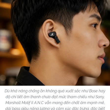
Dù khả năng chống ồn không quá xuất sắc như Bose hay
độ chi tiết âm thanh chưa đạt mức tham chiếu như Sony,
Marshall Motif II A.N.C vẫn mang đến chất âm mạnh mẽ,
dải bass giàu năng lượng và cảm xúc đặc trưng, đặc biệt