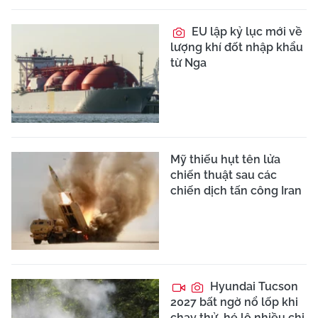
EU lập kỷ lục mới về
lượng khí đốt nhập khẩu
từ Nga
Mỹ thiếu hụt tên lửa
chiến thuật sau các
chiến dịch tấn công Iran
Hyundai Tucson
2027 bất ngờ nổ lốp khi
chạy thử, hé lộ nhiều chi