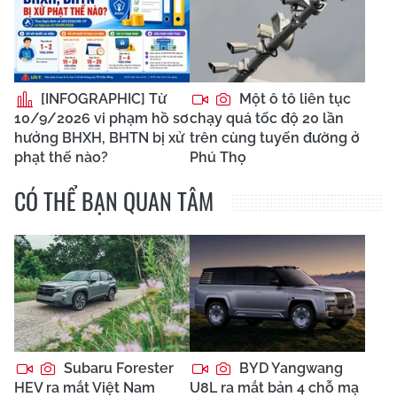
[INFOGRAPHIC] Từ
Một ô tô liên tục
10/9/2026 vi phạm hồ sơ
chạy quá tốc độ 20 lần
hưởng BHXH, BHTN bị xử
trên cùng tuyến đường ở
phạt thế nào?
Phú Thọ
CÓ THỂ BẠN QUAN TÂM
Subaru Forester
BYD Yangwang
HEV ra mắt Việt Nam
U8L ra mắt bản 4 chỗ mạ