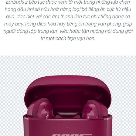
Earbuds 2 tiếp tục được xem là một trong những lựa chọn
hàng đầu khi sở hữu khả năng loại bỏ tiếng ồn cực kỳ hiệu
quả, đặc biệt với các âm thanh liên tục như tiếng động cơ
máy bay, tiếng điều hòa hay tiếng ồn trong văn phòng, giúp
người dùng tập trung làm việc hoặc tận hưởng nội dung giải
trí một cách trọn vẹn hơn.