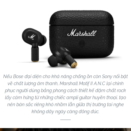
Nếu Bose đại diện cho khả năng chống ồn còn Sony nổi bật
về chất lượng âm thanh, Marshall Motif II A.N.C lại chinh
phục người dùng bằng phong cách thiết kế đậm chất rock
lấy cảm hứng từ những chiếc ampli guitar huyền thoại, tạo
nên bản sắc riêng khó nhầm lẫn giữa thị trường tai nghe
không dây ngày càng đông đúc.