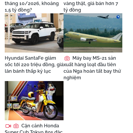
tháng 10/2026, khoảng
vàng thật, giá bán hơn 7
1,5 tỷ đồng?
tỷ đồng
Hyundai SantaFe giảm
Máy bay MS-21 sản
sốc tới 220 triệu đồng, giá
xuất hàng loạt đầu tiên
lăn bánh thấp kỷ lục
của Nga hoàn tất bay thử
nghiệm
Cận cảnh Honda
Super Cub Tokyo 80s đặc