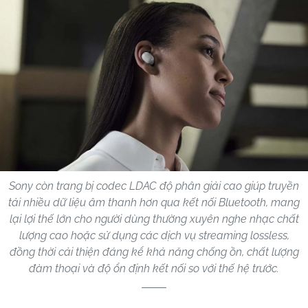
Sony còn trang bị codec LDAC độ phân giải cao giúp truyền
tải nhiều dữ liệu âm thanh hơn qua kết nối Bluetooth, mang
lại lợi thế lớn cho người dùng thường xuyên nghe nhạc chất
lượng cao hoặc sử dụng các dịch vụ streaming lossless,
đồng thời cải thiện đáng kể khả năng chống ồn, chất lượng
đàm thoại và độ ổn định kết nối so với thế hệ trước.