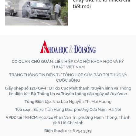
tiết mới
CƠ QUAN CHỦ QUẢN:
LIÊN HIỆP CÁC HỘI KHOA HỌC VÀ KỸ
THUẬT VIỆT NAM
TRANG THÔNG TIN ĐIỆN TỬ TỔNG HỢP CỦA BÁO TRI THỨC VÀ
CUỘC SỐNG
Giấy phép số 113/GP-TTĐT do Cục Phát thanh, truyền hình và Thông
tin điện tử - Bộ Thông tin và Truyền thông cấp ngày 08/07/2021
Tổng Biên tập:
Nhà báo Nguyễn Thị Mai Hương
Tòa soạn:
Số 70 Trần Hưng Đạo, phường Cửa Nam, Hà Nội
VPĐD tại TP.HCM:
590/24 Phan Văn Trị, phường Hạnh Thông, Thành
phố Hồ Chí Minh
Điện thoại:
024 6 254 3519