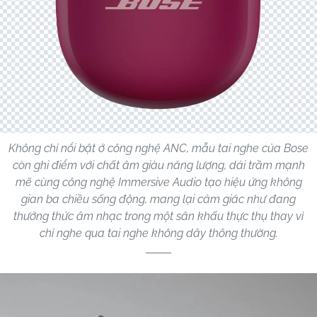
Không chỉ nổi bật ở công nghệ ANC, mẫu tai nghe của Bose
còn ghi điểm với chất âm giàu năng lượng, dải trầm mạnh
mẽ cùng công nghệ Immersive Audio tạo hiệu ứng không
gian ba chiều sống động, mang lại cảm giác như đang
thưởng thức âm nhạc trong một sân khấu thực thụ thay vì
chỉ nghe qua tai nghe không dây thông thường.