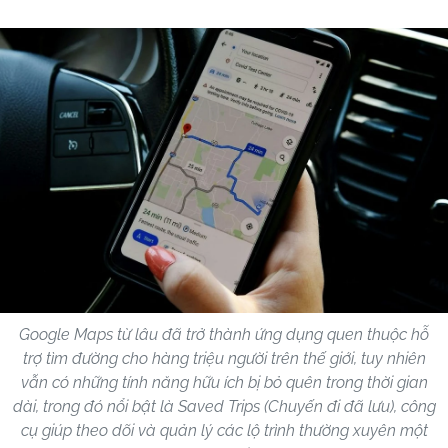
Google Maps từ lâu đã trở thành ứng dụng quen thuộc hỗ
trợ tìm đường cho hàng triệu người trên thế giới, tuy nhiên
vẫn có những tính năng hữu ích bị bỏ quên trong thời gian
dài, trong đó nổi bật là Saved Trips (Chuyến đi đã lưu), công
cụ giúp theo dõi và quản lý các lộ trình thường xuyên một