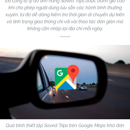
Đó cũng là lý do tính năng Saved Trips được đánh giá cao
khi cho phép người dùng lưu sẵn các hành trình thường
xuyên, từ đó dễ dàng kiểm tra thời gian di chuyển dự kiến
và tình trạng giao thông chỉ với vài thao tác đơn giản mà
không cần nhập lại địa chỉ mỗi ngày.
Quá trình thiết lập Saved Trips trên Google Maps khá đơn