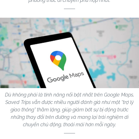
phương thức di chuyển phù hợp nhất.
Dù không phải là tính năng nổi bật nhất trên Google Maps,
Saved Trips vẫn được nhiều người đánh giá như một “trợ lý
giao thông” thầm lặng, giúp giảm bớt sự bị động trước
những thay đổi trên đường và mang lại trải nghiệm di
chuyển chủ động, thoải mái hơn mỗi ngày.