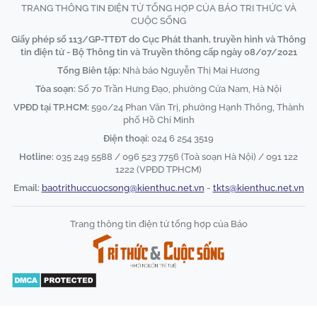
TRANG THÔNG TIN ĐIỆN TỬ TỔNG HỢP CỦA BÁO TRI THỨC VÀ
CUỘC SỐNG
Giấy phép số 113/GP-TTĐT do Cục Phát thanh, truyền hình và Thông
tin điện tử - Bộ Thông tin và Truyền thông cấp ngày 08/07/2021
Tổng Biên tập:
Nhà báo Nguyễn Thị Mai Hương
Tòa soạn:
Số 70 Trần Hưng Đạo, phường Cửa Nam, Hà Nội
VPĐD tại TP.HCM:
590/24 Phan Văn Trị, phường Hạnh Thông, Thành
phố Hồ Chí Minh
Điện thoại:
024 6 254 3519
Hotline:
035 249 5588 / 096 523 7756 (Toà soạn Hà Nội) / 091 122
1222 (VPĐD TPHCM)
Email:
baotrithuccuocsong@kienthuc.net.vn
-
tkts@kienthuc.net.vn
Trang thông tin điện tử tổng hợp của Báo