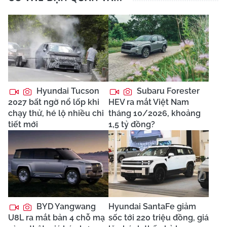
Hyundai Tucson
Subaru Forester
2027 bất ngờ nổ lốp khi
HEV ra mắt Việt Nam
chạy thử, hé lộ nhiều chi
tháng 10/2026, khoảng
tiết mới
1,5 tỷ đồng?
BYD Yangwang
Hyundai SantaFe giảm
U8L ra mắt bản 4 chỗ mạ
sốc tới 220 triệu đồng, giá