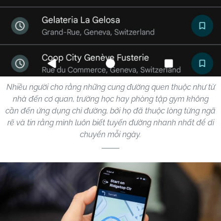
Nhiều người cho rằng những cung đường quen thuộc như từ
nhà đến cơ quan, trường học hay phòng tập gym không
cần đến ứng dụng chỉ đường, bởi họ đã thuộc lòng từng ngã
rẽ và tin rằng mình luôn biết tuyến đường nhanh nhất để di
chuyển mỗi ngày.