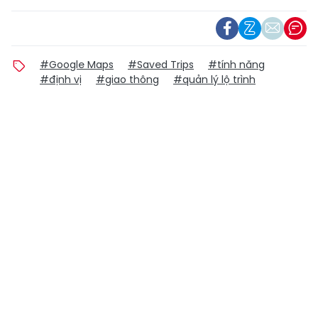
#Google Maps
#Saved Trips
#tính năng
#định vị
#giao thông
#quản lý lộ trình