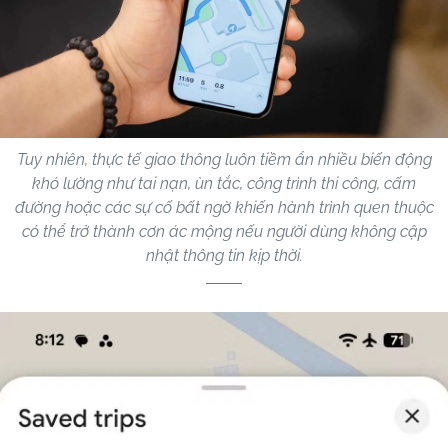
Tuy nhiên, thực tế giao thông luôn tiềm ẩn nhiều biến động
khó lường như tai nạn, ùn tắc, công trình thi công, cấm
đường hoặc các sự cố bất ngờ khiến hành trình quen thuộc
có thể trở thành cơn ác mộng nếu người dùng không cập
nhật thông tin kịp thời.