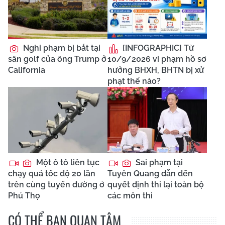
Nghi phạm bị bắt tại
[INFOGRAPHIC] Từ
sân golf của ông Trump ở
10/9/2026 vi phạm hồ sơ
California
hưởng BHXH, BHTN bị xử
phạt thế nào?
Một ô tô liên tục
Sai phạm tại
chạy quá tốc độ 20 lần
Tuyên Quang dẫn đến
trên cùng tuyến đường ở
quyết định thi lại toàn bộ
Phú Thọ
các môn thi
CÓ THỂ BẠN QUAN TÂM