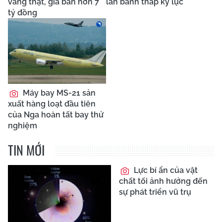
vàng thật, giá bán hơn 7
lăn bánh thấp kỷ lục
tỷ đồng
Máy bay MS-21 sản
xuất hàng loạt đầu tiên
của Nga hoàn tất bay thử
nghiệm
TIN MỚI
Lực bí ẩn của vật
chất tối ảnh hưởng đến
sự phát triển vũ trụ