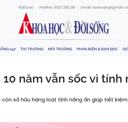
Đặt báo
Hotline: 0327.216.216
Email: toasoan@gmail.c
SỐNG 247
THỊ TRƯỜNG
MÔI TRƯỜNG
PHẢN BIỆN & BẠN ĐỌC
GI
10 năm vẫn sốc vì tính
òn sở hữu hàng loạt tính năng ẩn giúp tiết kiệm 