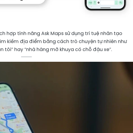
ch hợp tính năng Ask Maps sử dụng trí tuệ nhân tạo
ìm kiếm địa điểm bằng cách trò chuyện tự nhiên như
ần tôi” hay “nhà hàng mở khuya có chỗ đậu xe”.