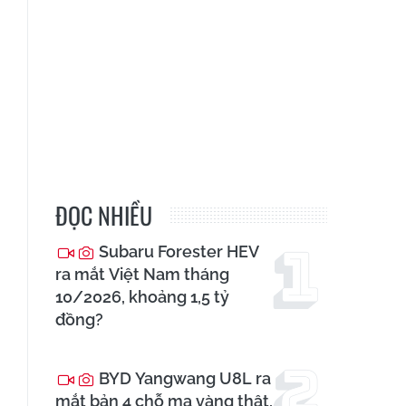
ĐỌC NHIỀU
Subaru Forester HEV
ra mắt Việt Nam tháng
10/2026, khoảng 1,5 tỷ
đồng?
BYD Yangwang U8L ra
mắt bản 4 chỗ mạ vàng thật,