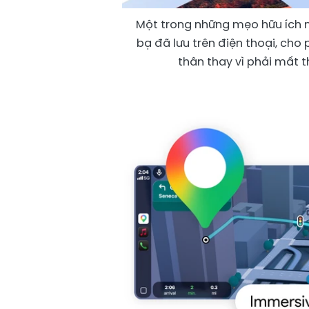
Một trong những mẹo hữu ích n
bạ đã lưu trên điện thoại, ch
thân thay vì phải mất t