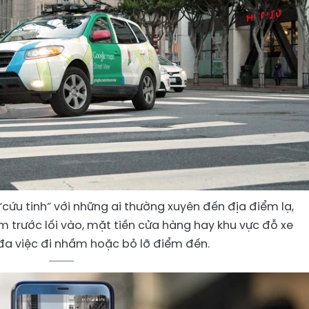
cứu tinh” với những ai thường xuyên đến địa điểm lạ,
m trước lối vào, mặt tiền cửa hàng hay khu vực đỗ xe
đa việc đi nhầm hoặc bỏ lỡ điểm đến.