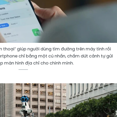
iện thoại” giúp người dùng tìm đường trên máy tính rồi
artphone chỉ bằng một cú nhấn, chấm dứt cảnh tự gửi
ụp màn hình địa chỉ cho chính mình.