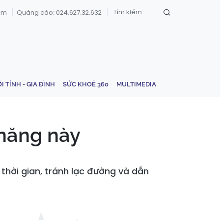
om
Quảng cáo: 024.627.32.632
ỚI TÍNH - GIA ĐÌNH
SỨC KHOẺ 360
MULTIMEDIA
 năng này
thời gian, tránh lạc đường và dẫn