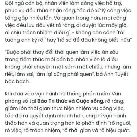
Đội ngũ cán bộ, nhân viên làm công việc hỗ trợ,
phục vụ đều thừa nhận rằng, tốc độ xử lý công việc
tăng gấp nhiều lần. Và quan trọng hơn, mọi công
việc đều lưu dấu vết rõ ràng, ai duyệt lúc mấy giờ,
ai chịu trách nhiệm điều gì - không còn cảnh 'tôi
tưởng anh ký rồi' hay 'hồ sơ để đâu không biết' nữa”
“Buộc phải thay đổi thói quen làm việc ăn sâu
trong tiềm thức mỗi cán bộ, nhân viên là điều
không phải chuyện một sớm một chiều, nhưng làm
riết, làm sai, làm lại cũng phải quen”, bà Ánh Tuyết
bộc bạch.
Khi đưa vào vận hành hệ thống phần mềm Văn
phòng số tại
Báo Tri thức và Cuộc sống
, rõ ràng,
giảm lớn thời gian thực hiện nhiệm vụ công việc,
tốc độ ra quyết định nhanh hơn, chi phí vận hành
thấp hơn và quan trọng hơn là phân định “rõ người,
rõ việc, rõ trách nhiệm, rõ thời gian và rõ hiệu quả”.