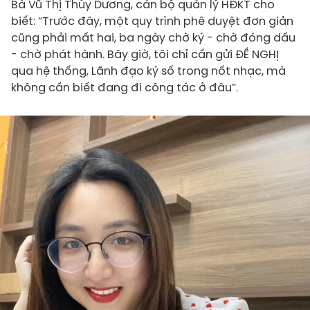
Bà Vũ Thị Thùy Dương, cán bộ quản lý HĐKT cho
biết: “Trước đây, một quy trình phê duyệt đơn giản
cũng phải mất hai, ba ngày chờ ký - chờ đóng dấu
- chờ phát hành. Bây giờ, tôi chỉ cần gửi ĐỀ NGHỊ
qua hệ thống, Lãnh đạo ký số trong nốt nhạc, mà
không cần biết đang đi công tác ở đâu”.