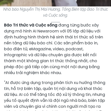
Nhà báo Nguyễn Thị Mai Hương, Tổng Biên tập Báo Tri thức
và Cuộc sống.
Báo Tri thức và Cuộc sống
đang từng bước xây
dựng mô hình AI Newsroom với 05 lớp dữ liệu với
định hướng hình thành hệ sinh thái tri thức số trên
nền tảng dữ liệu báo chí. Các sản phẩm báo in,
báo điện tử, eMagazine, video, podcast,
infographic và dữ liệu chuyên gia được kết nối
thành một không gian tri thức thống nhất, cho
phép độc giả tiếp cận cùng một nội dung bằng
nhiều trải nghiệm khác nhau.
"AI được ứng dụng trong phân tích xu hướng thông
tin, hỗ trợ biên tập, quản trị nội dung và khai thác
dữ liệu. AI có thể tăng tốc độ xử lý thông tin, nhưng
yếu tố quyết định vẫn là đội ngũ nhà báo, biên tập
viên và chuyên gia vì chính con người mới tạo ra