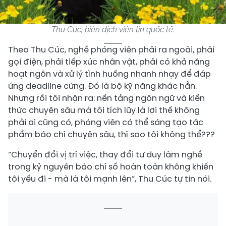
Thu Cúc, biên dịch viên tin quốc tế.
Theo Thu Cúc, nghề phóng viên phải ra ngoài, phải
gọi điện, phải tiếp xúc nhân vật, phải có khả năng
hoạt ngôn và xử lý tình huống nhanh nhạy để đáp
ứng deadline cứng. Đó là bộ kỹ năng khác hẳn.
Nhưng rồi tôi nhận ra: nền tảng ngôn ngữ và kiến
thức chuyên sâu mà tôi tích lũy là lợi thế không
phải ai cũng có, phóng viên có thể sáng tạo tác
phẩm báo chí chuyên sâu, thì sao tôi không thể???
“Chuyển đổi vị trí việc, thay đổi tư duy làm nghề
trong kỷ nguyên báo chí số hoàn toàn không khiến
tôi yếu đi - mà là tôi mạnh lên”, Thu Cúc tự tin nói.