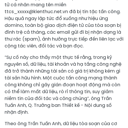
tử cá nhân mang tên miền
ttcs_xxxxx@kienthuc.net.vn đã bị tin tặc tấn công.
Hậu quả ngay lập tức đổ xuống như hiệu ứng
domino, toàn bộ giao dịch điện tử của tòa soạn bị
đình trệ cả tháng, các email gửi đi bị nhận dạng là
thư rác (spam), ảnh hưởng trực tiếp đến liên lạc với
cộng tác viên, đối tác và bạn đọc.
“Sự cố này cho thấy một thực tế rằng, trong kỷ
nguyên số, dữ liệu, tài khoản và hạ tầng công nghệ
đã trở thành những tài sản có giá trị không kém gì
tài sản hữu hình. Một cuộc tấn công mạng thành
công không chỉ gây gián đoạn hoạt động mà còn
có thể làm mất dữ liệu, rò rỉ thông tin, suy giảm
niềm tin của đối tác và công chúng”, ông Trần
Tuấn Anh, Q. Trưởng ban Thiết kế - Nội dung số
nhận định.
Theo ông Trần Tuấn Anh, dữ liệu tòa soạn của cơ