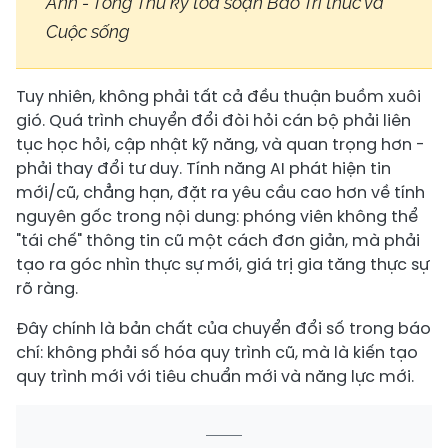
Anh - Tổng Thư ký tòa soạn Báo Tri thức và
Cuộc sống
Tuy nhiên, không phải tất cả đều thuận buồm xuôi
gió. Quá trình chuyển đổi đòi hỏi cán bộ phải liên
tục học hỏi, cập nhật kỹ năng, và quan trọng hơn -
phải thay đổi tư duy. Tính năng AI phát hiện tin
mới/cũ, chẳng hạn, đặt ra yêu cầu cao hơn về tính
nguyên gốc trong nội dung: phóng viên không thể
"tái chế" thông tin cũ một cách đơn giản, mà phải
tạo ra góc nhìn thực sự mới, giá trị gia tăng thực sự
rõ ràng.
Đây chính là bản chất của chuyển đổi số trong báo
chí: không phải số hóa quy trình cũ, mà là kiến tạo
quy trình mới với tiêu chuẩn mới và năng lực mới.