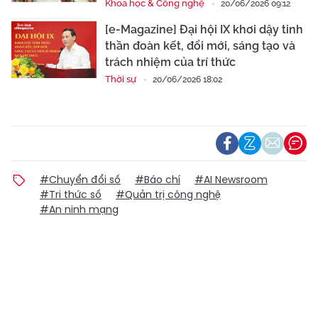
Khoa học & Công nghệ
20/06/2026 09:12
[e-Magazine] Đại hội IX khơi dậy tinh
thần đoàn kết, đổi mới, sáng tạo và
trách nhiệm của trí thức
Thời sự
20/06/2026 18:02
#Chuyển đổi số
#Báo chí
#AI Newsroom
#Tri thức số
#Quản trị công nghệ
#An ninh mạng