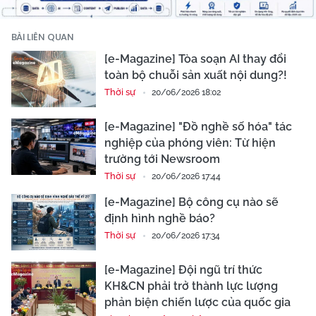
BÀI LIÊN QUAN
[e-Magazine] Tòa soạn AI thay đổi
toàn bộ chuỗi sản xuất nội dung?!
Thời sự
20/06/2026 18:02
[e-Magazine] "Đồ nghề số hóa" tác
nghiệp của phóng viên: Từ hiện
trường tới Newsroom
Thời sự
20/06/2026 17:44
[e-Magazine] Bộ công cụ nào sẽ
định hình nghề báo?
Thời sự
20/06/2026 17:34
[e-Magazine] Đội ngũ trí thức
KH&CN phải trở thành lực lượng
phản biện chiến lược của quốc gia