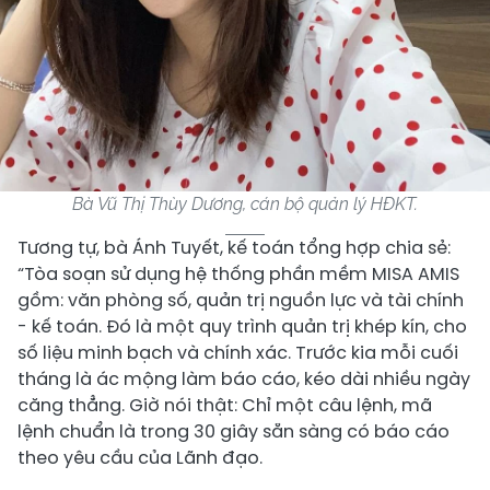
Bà Vũ Thị Thùy Dương, cán bộ quản lý HĐKT.
Tương tự, bà Ánh Tuyết, kế toán tổng hợp chia sẻ:
“Tòa soạn sử dụng hệ thống phần mềm MISA AMIS
gồm: văn phòng số, quản trị nguồn lực và tài chính
- kế toán. Đó là một quy trình quản trị khép kín, cho
số liệu minh bạch và chính xác. Trước kia mỗi cuối
tháng là ác mộng làm báo cáo, kéo dài nhiều ngày
căng thẳng. Giờ nói thật: Chỉ một câu lệnh, mã
lệnh chuẩn là trong 30 giây sẵn sàng có báo cáo
theo yêu cầu của Lãnh đạo.