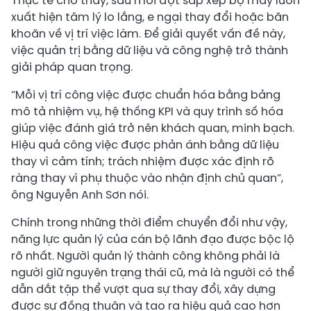
Thực tế cho thấy, sau mỗi đợt sắp xếp bộ máy luôn
xuất hiện tâm lý lo lắng, e ngại thay đổi hoặc băn
khoăn về vị trí việc làm. Để giải quyết vấn đề này,
việc quản trị bằng dữ liệu và công nghệ trở thành
giải pháp quan trọng.
“Mỗi vị trí công việc được chuẩn hóa bằng bảng
mô tả nhiệm vụ, hệ thống KPI và quy trình số hóa
giúp việc đánh giá trở nên khách quan, minh bạch.
Hiệu quả công việc được phản ánh bằng dữ liệu
thay vì cảm tính; trách nhiệm được xác định rõ
ràng thay vì phụ thuộc vào nhận định chủ quan”,
ông Nguyễn Anh Sơn nói.
Chính trong những thời điểm chuyển đổi như vậy,
năng lực quản lý của cán bộ lãnh đạo được bộc lộ
rõ nhất. Người quản lý thành công không phải là
người giữ nguyên trạng thái cũ, mà là người có thể
dẫn dắt tập thể vượt qua sự thay đổi, xây dựng
được sự đồng thuận và tạo ra hiệu quả cao hơn