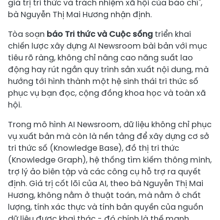
giá trị tri thức và trách nhiệm xã hội của báo chí",
bà Nguyễn Thị Mai Hương nhận định.
Tòa soạn
báo Tri thức và Cuộc sống
triển khai
chiến lược xây dựng AI Newsroom bài bản với mục
tiêu rõ ràng, không chỉ nâng cao năng suất lao
động hay rút ngắn quy trình sản xuất nội dung, mà
hướng tới hình thành một hệ sinh thái tri thức số
phục vụ bạn đọc, cộng đồng khoa học và toàn xã
hội.
Trong mô hình AI Newsroom, dữ liệu không chỉ phục
vụ xuất bản mà còn là nền tảng để xây dựng cơ sở
tri thức số (Knowledge Base), đồ thị tri thức
(Knowledge Graph), hệ thống tìm kiếm thông minh,
trợ lý ảo biên tập và các công cụ hỗ trợ ra quyết
định. Giá trị cốt lõi của AI, theo bà Nguyễn Thị Mai
Hương, không nằm ở thuật toán, mà nằm ở chất
lượng, tính xác thực và tính bản quyền của nguồn
dữ liệu được khai thác - đó chính là thế mạnh