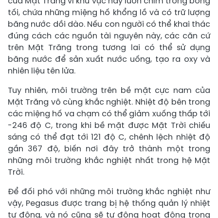
của Mặt Trăng vì khu vực này luôn chìm trong bóng
tối, chứa những miệng hố khổng lồ và có trữ lượng
băng nước dồi dào. Nếu con người có thể khai thác
đúng cách các nguồn tài nguyên này, các căn cứ
trên Mặt Trăng trong tương lai có thể sử dụng
băng nước để sản xuất nước uống, tạo ra oxy và
nhiên liệu tên lửa.
Tuy nhiên, môi trường trên bề mặt cực nam của
Mặt Trăng vô cùng khắc nghiệt. Nhiệt độ bên trong
các miệng hố va chạm có thể giảm xuống thấp tới
-246 độ C, trong khi bề mặt được Mặt Trời chiếu
sáng có thể đạt tới 121 độ C, chênh lệch nhiệt độ
gần 367 độ, biến nơi đây trở thành một trong
những môi trường khắc nghiệt nhất trong hệ Mặt
Trời.
Để đối phó với những môi trường khắc nghiệt như
vậy, Pegasus được trang bị hệ thống quản lý nhiệt
tự động, và nó cũng sẽ tự động hoạt động trong