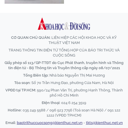
CƠ QUAN CHỦ QUẢN:
LIÊN HIỆP CÁC HỘI KHOA HỌC VÀ KỸ
THUẬT VIỆT NAM
TRANG THÔNG TIN ĐIỆN TỬ TỔNG HỢP CỦA BÁO TRI THỨC VÀ
CUỘC SỐNG
Giấy phép số 113/GP-TTĐT do Cục Phát thanh, truyền hình và Thông
tin điện tử - Bộ Thông tin và Truyền thông cấp ngày 08/07/2021
Tổng Biên tập:
Nhà báo Nguyễn Thị Mai Hương
Tòa soạn:
Số 70 Trần Hưng Đạo, phường Cửa Nam, Hà Nội
VPĐD tại TP.HCM:
590/24 Phan Văn Trị, phường Hạnh Thông, Thành
phố Hồ Chí Minh
Điện thoại:
024 6 254 3519
Hotline:
035 249 5588 / 096 523 7756 (Toà soạn Hà Nội) / 091 122
1222 (VPĐD TPHCM)
Email:
baotrithuccuocsong@kienthuc.net.vn
-
tkts@kienthuc.net.vn