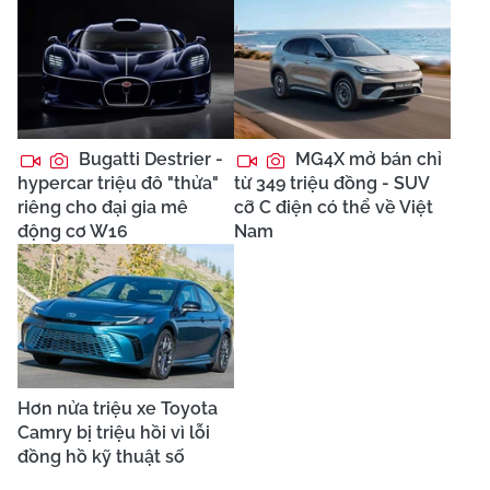
Bugatti Destrier -
MG4X mở bán chỉ
hypercar triệu đô "thửa"
từ 349 triệu đồng - SUV
riêng cho đại gia mê
cỡ C điện có thể về Việt
động cơ W16
Nam
Hơn nửa triệu xe Toyota
Camry bị triệu hồi vì lỗi
đồng hồ kỹ thuật số