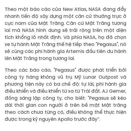
Theo một báo cáo của New Atlas, NASA đang đẩy
nhanh tiến độ xây dựng một căn cứ thường trực ở
cực nam của Mặt Trăng. Căn cứ Mặt Trăng tương
lai mà NASA hình dung sẽ trải rộng trên một diện
tích khổng lồ nhất định. Và phía NASA, họ đã chọn
xe tự hành Mặt Trăng thế hệ tiếp theo "Pegasus", nó
sẽ cùng các phi hành gia Artemis đầu tiên du hành
lên Mặt Trăng trong tương lai.
Theo các báo cáo, "Pegasus" được phát triển bởi
công ty hàng không vũ trụ Mỹ Lunar Outpost và
phương tiện này có ba chế độ: tự lái, phi hành gia
điều khiển và điều khiển từ xa từ Trái đất. AJ Gemer,
đồng sáng lập công ty, cho biết: "Pegasus sẽ kéo
dài thời gian con người ở trên bề mặt Mặt trăng
theo cách chưa từng có, điều không thể thực hiện
được trong kỷ nguyên Apollo trước đây”.