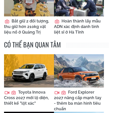
Bắt giữ 2 đối tượng,
Hoàn thành lấy mẫu
thu giữ hơn 210kg vật
ADN xác định danh tính
liệu nổ ở Quảng Trị
liệt sĩ ở Hà Tĩnh
CÓ THỂ BẠN QUAN TÂM
Toyota Innova
Ford Explorer
Cross 2027 mới lộ diện,
2027 nâng cấp mạnh tay
thiết kế "lột xác"
- thêm ba màn hình tiêu
chuẩn