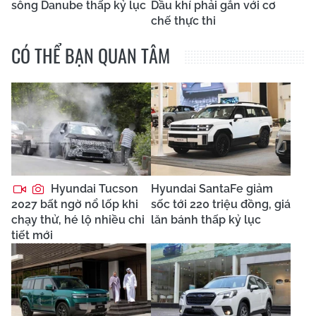
sông Danube thấp kỷ lục
Dầu khí phải gắn với cơ
chế thực thi
CÓ THỂ BẠN QUAN TÂM
Hyundai Tucson
Hyundai SantaFe giảm
2027 bất ngờ nổ lốp khi
sốc tới 220 triệu đồng, giá
chạy thử, hé lộ nhiều chi
lăn bánh thấp kỷ lục
tiết mới