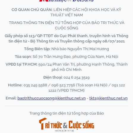
CƠ QUAN CHỦ QUẢN:
LIÊN HIỆP CÁC HỘI KHOA HỌC VÀ KỸ
THUẬT VIỆT NAM
TRANG THÔNG TIN ĐIỆN TỬ TỔNG HỢP CỦA BÁO TRI THỨC VÀ
CUỘC SỐNG
Giấy phép số 113/GP-TTĐT do Cục Phát thanh, truyền hình và Thông
tin điện tử - Bộ Thông tin và Truyền thông cấp ngày 08/07/2021
Tổng Biên tập:
Nhà báo Nguyễn Thị Mai Hương
Tòa soạn:
Số 70 Trần Hưng Đạo, phường Cửa Nam, Hà Nội
VPĐD tại TP.HCM:
590/24 Phan Văn Trị, phường Hạnh Thông, Thành
phố Hồ Chí Minh
Điện thoại:
024 6 254 3519
Hotline:
035 249 5588 / 096 523 7756 (Toà soạn Hà Nội) / 091 122
1222 (VPĐD TPHCM)
Email:
baotrithuccuocsong@kienthuc.net.vn
-
tkts@kienthuc.net.vn
Trang thông tin điện tử tổng hợp của Báo