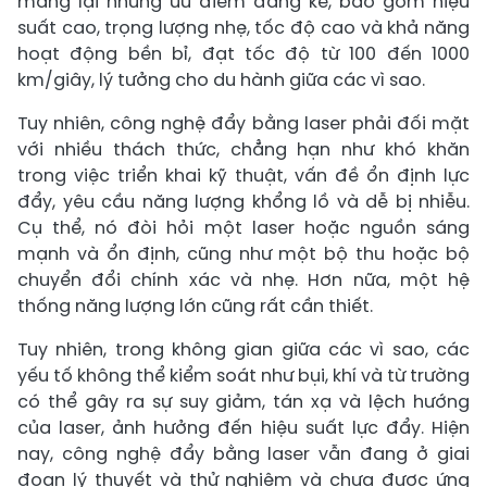
mang lại những ưu điểm đáng kể, bao gồm hiệu
suất cao, trọng lượng nhẹ, tốc độ cao và khả năng
hoạt động bền bỉ, đạt tốc độ từ 100 đến 1000
km/giây, lý tưởng cho du hành giữa các vì sao.
Tuy nhiên, công nghệ đẩy bằng laser phải đối mặt
với nhiều thách thức, chẳng hạn như khó khăn
trong việc triển khai kỹ thuật, vấn đề ổn định lực
đẩy, yêu cầu năng lượng khổng lồ và dễ bị nhiễu.
Cụ thể, nó đòi hỏi một laser hoặc nguồn sáng
mạnh và ổn định, cũng như một bộ thu hoặc bộ
chuyển đổi chính xác và nhẹ. Hơn nữa, một hệ
thống năng lượng lớn cũng rất cần thiết.
Tuy nhiên, trong không gian giữa các vì sao, các
yếu tố không thể kiểm soát như bụi, khí và từ trường
có thể gây ra sự suy giảm, tán xạ và lệch hướng
của laser, ảnh hưởng đến hiệu suất lực đẩy. Hiện
nay, công nghệ đẩy bằng laser vẫn đang ở giai
đoạn lý thuyết và thử nghiệm và chưa được ứng