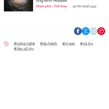
ống kính Hubble
Khám phá - Thể thao
15/06/2026 23:47
#công nghệ
#du hành
#vì sao
#vũ trụ
#tàu vũ trụ