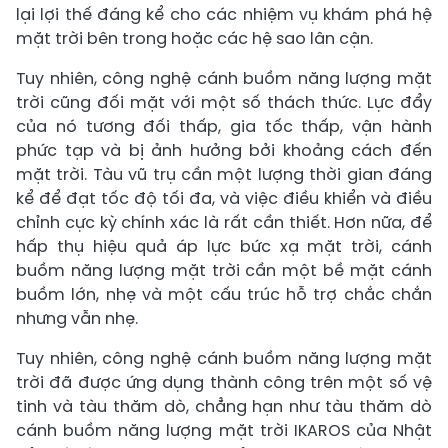
lại lợi thế đáng kể cho các nhiệm vụ khám phá hệ
mặt trời bên trong hoặc các hệ sao lân cận.
Tuy nhiên, công nghệ cánh buồm năng lượng mặt
trời cũng đối mặt với một số thách thức. Lực đẩy
của nó tương đối thấp, gia tốc thấp, vận hành
phức tạp và bị ảnh hưởng bởi khoảng cách đến
mặt trời. Tàu vũ trụ cần một lượng thời gian đáng
kể để đạt tốc độ tối đa, và việc điều khiển và điều
chỉnh cực kỳ chính xác là rất cần thiết. Hơn nữa, để
hấp thụ hiệu quả áp lực bức xạ mặt trời, cánh
buồm năng lượng mặt trời cần một bề mặt cánh
buồm lớn, nhẹ và một cấu trúc hỗ trợ chắc chắn
nhưng vẫn nhẹ.
Tuy nhiên, công nghệ cánh buồm năng lượng mặt
trời đã được ứng dụng thành công trên một số vệ
tinh và tàu thăm dò, chẳng hạn như tàu thăm dò
cánh buồm năng lượng mặt trời IKAROS của Nhật