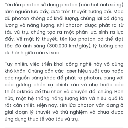
Tên lửa photon sử dụng photon (các hạt ánh sáng)
làm nguồn lực đẩy, dựa trên thuyết tương đối. Mặc
dù photon không có khối lượng, chúng lại có động
lượng và năng lượng. Khi photon được phát ra từ
tàu vũ trụ, chúng tạo ra một phản lực, sinh ra lực
đẩy. Về mặt lý thuyết, tên lửa photon có thể đạt
tốc độ ánh sáng (300.000 km/giây), lý tưởng cho
du hành giữa các vì sao.
Tuy nhiên, việc triển khai công nghệ này vô cùng
khó khăn. Chúng cần các laser hiệu suất cao hoặc
các nguồn sáng khác để phát ra photon, cùng với
các gương phản xạ chính xác và nhẹ hoặc các
thiết bị khác để thu nhận và chuyển đổi chúng. Hơn
nữa, một hệ thống năng lượng lớn và hiệu quả là
rất cần thiết. Hiện nay, tên lửa photon vẫn đang ở
giai đoạn lý thuyết và thử nghiệm và chưa được
ứng dụng thực tế vào tàu vũ trụ.