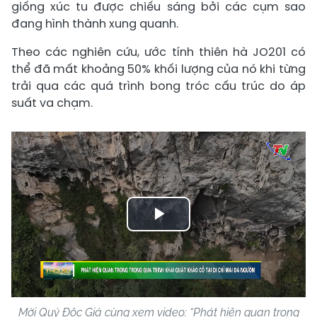
giống xúc tu được chiếu sáng bởi các cụm sao
đang hình thành xung quanh.
Theo các nghiên cứu, ước tính thiên hà JO201 có
thể đã mất khoảng 50% khối lượng của nó khi từng
trải qua các quá trình bong tróc cấu trúc do áp
suất va chạm.
Play
Video
Mời Quý Độc Giả cùng xem video: “Phát hiện quan trọng