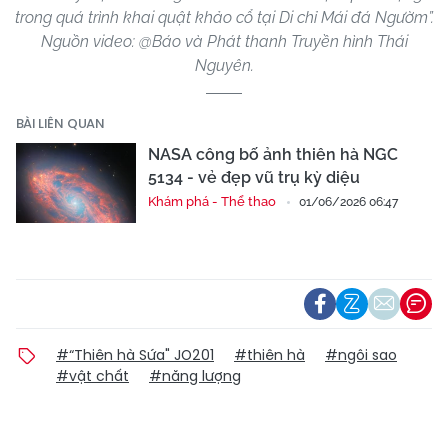
trong quá trình khai quật khảo cổ tại Di chỉ Mái đá Ngườm”.
Nguồn video: @Báo và Phát thanh Truyền hình Thái
Nguyên.
BÀI LIÊN QUAN
NASA công bố ảnh thiên hà NGC
5134 - vẻ đẹp vũ trụ kỳ diệu
Khám phá - Thể thao
01/06/2026 06:47
#“Thiên hà Sứa" JO201
#thiên hà
#ngôi sao
#vật chất
#năng lượng