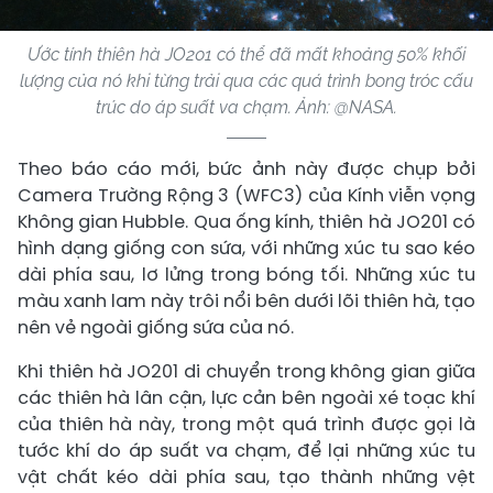
Ước tính thiên hà JO201 có thể đã mất khoảng 50% khối
lượng của nó khi từng trải qua các quá trình bong tróc cấu
trúc do áp suất va chạm. Ảnh: @NASA.
Theo báo cáo mới, bức ảnh này được chụp bởi
Camera Trường Rộng 3 (WFC3) của Kính viễn vọng
Không gian Hubble. Qua ống kính, thiên hà JO201 có
hình dạng giống con sứa, với những xúc tu sao kéo
dài phía sau, lơ lửng trong bóng tối. Những xúc tu
màu xanh lam này trôi nổi bên dưới lõi thiên hà, tạo
nên vẻ ngoài giống sứa của nó.
Khi thiên hà JO201 di chuyển trong không gian giữa
các thiên hà lân cận, lực cản bên ngoài xé toạc khí
của thiên hà này, trong một quá trình được gọi là
tước khí do áp suất va chạm, để lại những xúc tu
vật chất kéo dài phía sau, tạo thành những vệt