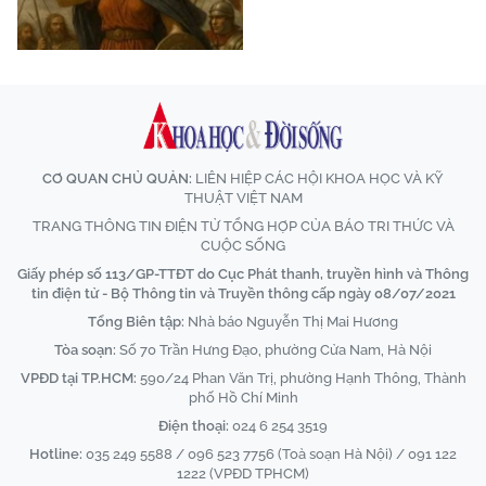
CƠ QUAN CHỦ QUẢN:
LIÊN HIỆP CÁC HỘI KHOA HỌC VÀ KỸ
THUẬT VIỆT NAM
TRANG THÔNG TIN ĐIỆN TỬ TỔNG HỢP CỦA BÁO TRI THỨC VÀ
CUỘC SỐNG
Giấy phép số 113/GP-TTĐT do Cục Phát thanh, truyền hình và Thông
tin điện tử - Bộ Thông tin và Truyền thông cấp ngày 08/07/2021
Tổng Biên tập:
Nhà báo Nguyễn Thị Mai Hương
Tòa soạn:
Số 70 Trần Hưng Đạo, phường Cửa Nam, Hà Nội
VPĐD tại TP.HCM:
590/24 Phan Văn Trị, phường Hạnh Thông, Thành
phố Hồ Chí Minh
Điện thoại:
024 6 254 3519
Hotline:
035 249 5588 / 096 523 7756 (Toà soạn Hà Nội) / 091 122
1222 (VPĐD TPHCM)