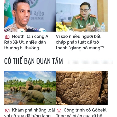
Houthi tấn công Ả
Vì sao nhiều người bất
Rập Xê Út, nhiều dân
chấp pháp luật để trở
thường bị thương
thành "giang hồ mạng"?
CÓ THỂ BẠN QUAN TÂM
Khám phá những loài
Công trình cổ Göbekli
voi cổ xưa đã từng lang
Tepe và bí ẩn của xã hội