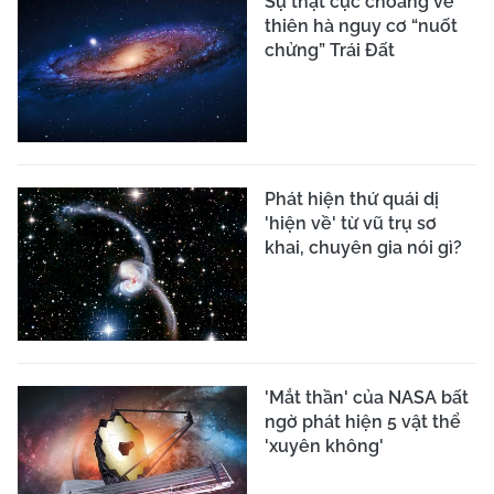
Sự thật cực choáng về
thiên hà nguy cơ “nuốt
chửng” Trái Đất
Phát hiện thứ quái dị
'hiện về' từ vũ trụ sơ
khai, chuyên gia nói gì?
'Mắt thần' của NASA bất
ngờ phát hiện 5 vật thể
'xuyên không'