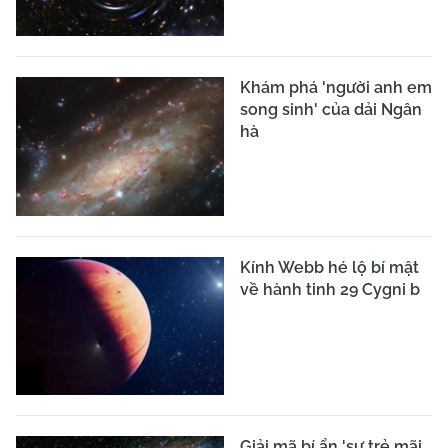
Khám phá 'người anh em
song sinh' của dải Ngân
hà
Kính Webb hé lộ bí mật
về hành tinh 29 Cygni b
Giải mã bí ẩn 'sự trẻ mãi