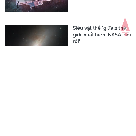
Siêu vật thể 'giữa 2 thế
giới' xuất hiện, NASA 'bối
rối'
Hố đen ăn nhanh hơn 40
lần bất ngờ lộ diện, phá
vỡ mọi lý thuyết