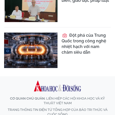
biến, giáo dục pháp luật
Đột phá của Trung
Quốc trong công nghệ
nhiệt hạch với nam
châm siêu dẫn
CƠ QUAN CHỦ QUẢN:
LIÊN HIỆP CÁC HỘI KHOA HỌC VÀ KỸ
THUẬT VIỆT NAM
TRANG THÔNG TIN ĐIỆN TỬ TỔNG HỢP CỦA BÁO TRI THỨC VÀ
CUỘC SỐNG