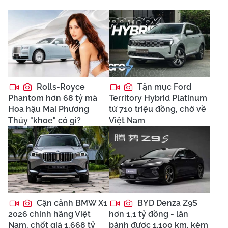
Rolls-Royce
Tận mục Ford
Phantom hơn 68 tỷ mà
Territory Hybrid Platinum
Hoa hậu Mai Phương
từ 710 triệu đồng, chờ về
Thúy "khoe" có gì?
Việt Nam
Cận cảnh BMW X1
BYD Denza Z9S
2026 chính hãng Việt
hơn 1,1 tỷ đồng - lăn
Nam, chốt giá 1,668 tỷ
bánh được 1.100 km, kèm