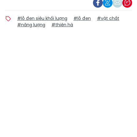
#lỗ đen siêu khối lượng
#lỗ đen
#vật chất
#năng lượng
#thiên hà