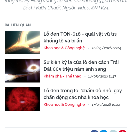
táng thời kỳ Hùng Vương có niên đại khoảng 3.500 năm tại
Di chỉ Vườn Chuối”. Nguồn video: @VTV24.
BÀI LIÊN QUAN
Lỗ đen TON-618 - quái vật vũ trụ
khổng lồ và bí ẩn
Khoa học & Công nghệ
20/05/2026 00:24
Sự kiện kỳ lạ của lỗ đen cách Trái
Đất 665 triệu năm ánh sáng
Khám phá - Thể thao
18/05/2026 11:47
Lỗ đen trong lõi 'chấm đỏ nhỏ' gây
chấn động các nhà khoa học
Khoa học & Công nghệ
17/05/2026 10:02