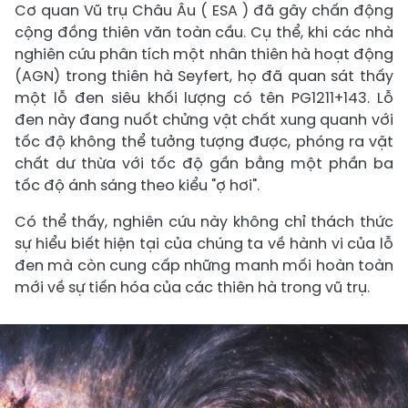
Cơ quan Vũ trụ Châu Âu ( ESA ) đã gây chấn động
cộng đồng thiên văn toàn cầu. Cụ thể, khi các nhà
nghiên cứu phân tích một nhân thiên hà hoạt động
(AGN) trong thiên hà Seyfert, họ đã quan sát thấy
một lỗ đen siêu khối lượng có tên PG1211+143. Lỗ
đen này đang nuốt chửng vật chất xung quanh với
tốc độ không thể tưởng tượng được, phóng ra vật
chất dư thừa với tốc độ gần bằng một phần ba
tốc độ ánh sáng theo kiểu "ợ hơi".
Có thể thấy, nghiên cứu này không chỉ thách thức
sự hiểu biết hiện tại của chúng ta về hành vi của lỗ
đen mà còn cung cấp những manh mối hoàn toàn
mới về sự tiến hóa của các thiên hà trong vũ trụ.