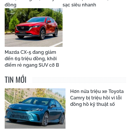
đồng
sạc siêu nhanh
Mazda CX-5 đang giảm
đến 69 triệu đồng, khởi
điểm rẻ ngang SUV cỡ B
TIN MỚI
Hơn nửa triệu xe Toyota
Camry bị triệu hồi vì lỗi
đồng hồ kỹ thuật số