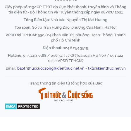
Giấy phép số 113/GP-TTĐT do Cục Phát thanh, truyền hình và Thông
tin điện tử - Bộ Thông tin và Truyền thông cấp ngày 08/07/2021
Tổng Biên tập:
Nhà báo Nguyễn Thị Mai Hương
Tòa soạn:
Số 70 Trần Hưng Đạo, phường Cửa Nam, Hà Nội
VPĐD tại TP.HCM:
590/24 Phan Văn Trị, phường Hạnh Thông, Thành
phố Hồ Chí Minh
Điện thoại:
024 6 254 3519
Hotline:
035 249 5588 / 096 523 7756 (Toà soạn Hà Nội) / 091 122
1222 (VPĐD TPHCM)
Email:
baotrithuccuocsong@kienthuc.net.vn
-
tkts@kienthuc.net.vn
Trang thông tin điện tử tổng hợp của Báo