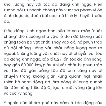
khối lượng này với tốc độ đáng kinh ngạc. Hiện
tượng bồi tụ nhanh chóng này vượt xa phạm vi ổn
định được dự đoán bởi các mô hình lý thuyết trước
đó.
Điều đáng kinh ngạc hơn nữa là sau màn "nuốt
chửng" điên cuồng như vậy, lỗ đen đã không nuốt
chửng toàn bộ vật chất. Thay vào đó, nó phun trào
dữ dội những luồng vật chất năng lượng cao ra
ngoài. Những luồng vật chất này di chuyển với tốc
độ đáng kinh ngạc, xấp xỉ 0,27 lần tốc độ ánh sáng,
hay gần 80.000 km/giây. Khi vật chất bị phun trào
với tốc độ gần bằng tốc độ ánh sáng này di
chuyển trong không gian xung quanh hạt nhân
thiên hà hoạt động, nó làm nóng khí xung quanh
lên đến hàng triệu độ C, tạo ra một vùng rộng lớn
và cực kỳ nóng.
Ý nghĩa của khám phá này nằm ở tác động sâu