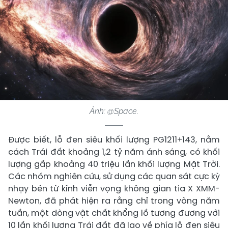
Ảnh: @Space.
Được biết, lỗ đen siêu khối lượng PG1211+143, nằm
cách Trái đất khoảng 1,2 tỷ năm ánh sáng, có khối
lượng gấp khoảng 40 triệu lần khối lượng Mặt Trời.
Các nhóm nghiên cứu, sử dụng các quan sát cực kỳ
nhạy bén từ kính viễn vọng không gian tia X XMM-
Newton, đã phát hiện ra rằng chỉ trong vòng năm
tuần, một dòng vật chất khổng lồ tương đương với
10 lần khối lượng Trái đất đã lao về phía lỗ đen siêu