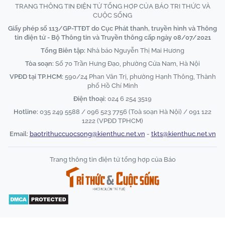
TRANG THÔNG TIN ĐIỆN TỬ TỔNG HỢP CỦA BÁO TRI THỨC VÀ
CUỘC SỐNG
Giấy phép số 113/GP-TTĐT do Cục Phát thanh, truyền hình và Thông
tin điện tử - Bộ Thông tin và Truyền thông cấp ngày 08/07/2021
Tổng Biên tập:
Nhà báo Nguyễn Thị Mai Hương
Tòa soạn:
Số 70 Trần Hưng Đạo, phường Cửa Nam, Hà Nội
VPĐD tại TP.HCM:
590/24 Phan Văn Trị, phường Hạnh Thông, Thành
phố Hồ Chí Minh
Điện thoại:
024 6 254 3519
Hotline:
035 249 5588 / 096 523 7756 (Toà soạn Hà Nội) / 091 122
1222 (VPĐD TPHCM)
Email:
baotrithuccuocsong@kienthuc.net.vn
-
tkts@kienthuc.net.vn
Trang thông tin điện tử tổng hợp của Báo