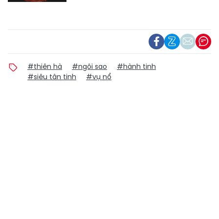
#thiên hà
#ngôi sao
#hành tinh
#siêu tân tinh
#vụ nổ