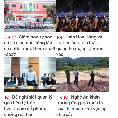
Giảm hơn 17.000
Huấn Hoa Hồng và
cơ sở giáo dục công lập
loạt ồn ào pháp luật,
cả nước trước thềm 2026
giang hồ mạng gây xôn
-2027
xao
Đề nghị siết quản lý
Nghệ An khẩn
quà tiền tỷ trên
trương ứng phó mưa lũ
livestream để phòng,
sau khi nhiều khu vực bị
chống rửa tiền
chia cắt