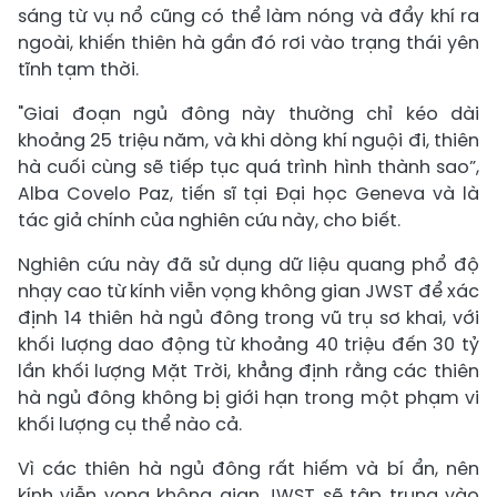
sáng từ vụ nổ cũng có thể làm nóng và đẩy khí ra
ngoài, khiến thiên hà gần đó rơi vào trạng thái yên
tĩnh tạm thời.
"Giai đoạn ngủ đông này thường chỉ kéo dài
khoảng 25 triệu năm, và khi dòng khí nguội đi, thiên
hà cuối cùng sẽ tiếp tục quá trình hình thành sao”,
Alba Covelo Paz, tiến sĩ tại Đại học Geneva và là
tác giả chính của nghiên cứu này, cho biết.
Nghiên cứu này đã sử dụng dữ liệu quang phổ độ
nhạy cao từ kính viễn vọng không gian JWST để xác
định 14 thiên hà ngủ đông trong vũ trụ sơ khai, với
khối lượng dao động từ khoảng 40 triệu đến 30 tỷ
lần khối lượng Mặt Trời, khẳng định rằng các thiên
hà ngủ đông không bị giới hạn trong một phạm vi
khối lượng cụ thể nào cả.
Vì các thiên hà ngủ đông rất hiếm và bí ẩn, nên
kính viễn vọng không gian JWST sẽ tập trung vào