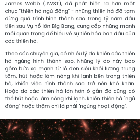
James Webb (JWST), đã phát hiện ra hơn một
chục "thiên hà ngủ đông" - những thiên hà đã tạm
dừng quá trình hình thành sao trong tỷ năm đầu
tiên sau Vụ nổ lớn Big Bang, cung cấp những manh
mối quan trọng để hiểu về sự tiến hóa ban đầu của
các thiên hà.
Theo các chuyên gia, có nhiều lý do khiến các thiên
hà ngừng hình thành sao. Những lý do này bao
gồm bức xạ mạnh từ lỗ đen siêu khối lượng trung
tâm, hút hoặc làm nóng khí lạnh bên trong thiên
hà, khiến việc hình thành sao trở nên khó khăn.
Hoặc do các thiên hà lớn hơn ở gần đó cũng có
thể hút hoặc làm nóng khí lạnh, khiến thiên hà "ngủ
đông" hoặc thậm chí là phải "ngừng hoạt động".