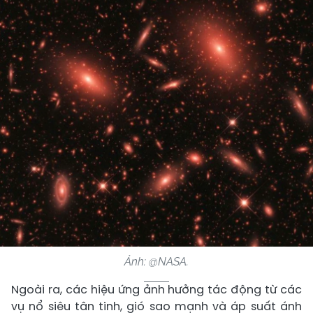
Ảnh: @NASA.
Ngoài ra, các hiệu ứng ảnh hưởng tác động từ các
vụ nổ siêu tân tinh, gió sao mạnh và áp suất ánh