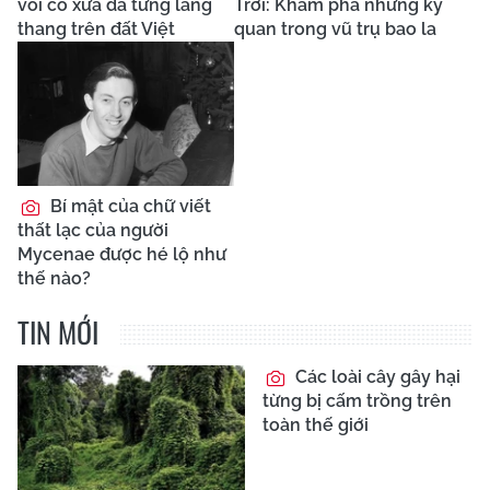
voi cổ xưa đã từng lang
Trời: Khám phá những kỳ
thang trên đất Việt
quan trong vũ trụ bao la
Bí mật của chữ viết
thất lạc của người
Mycenae được hé lộ như
thế nào?
TIN MỚI
Các loài cây gây hại
từng bị cấm trồng trên
toàn thế giới