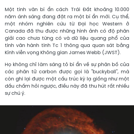
Một tinh vân bí ẩn cách Trái Đất khoảng 10.000
năm ánh sáng đang đặt ra một bí ẩn mới. Cụ thể,
một nhóm nghiên cứu từ Đại học Western ở
Canada đã thu được những hình ảnh có độ phân
giải cao chưa từng có và dữ liệu quang phổ của
tinh vân hành tinh Tc 1 thông qua quan sát bằng
Kính viễn vọng Không gian James Webb (JWST).
Họ không chỉ làm sáng tỏ bí ẩn về sự phân bố của
các phân tử carbon được gọi là "buckyball", mà
còn ghi lại được một cấu trúc kỳ lạ giống như một
dấu chấm hỏi ngược, điều này đã thu hút rất nhiều
sự chú ý.