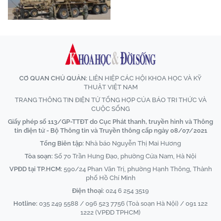
CƠ QUAN CHỦ QUẢN:
LIÊN HIỆP CÁC HỘI KHOA HỌC VÀ KỸ
THUẬT VIỆT NAM
TRANG THÔNG TIN ĐIỆN TỬ TỔNG HỢP CỦA BÁO TRI THỨC VÀ
CUỘC SỐNG
Giấy phép số 113/GP-TTĐT do Cục Phát thanh, truyền hình và Thông
tin điện tử - Bộ Thông tin và Truyền thông cấp ngày 08/07/2021
Tổng Biên tập:
Nhà báo Nguyễn Thị Mai Hương
Tòa soạn:
Số 70 Trần Hưng Đạo, phường Cửa Nam, Hà Nội
VPĐD tại TP.HCM:
590/24 Phan Văn Trị, phường Hạnh Thông, Thành
phố Hồ Chí Minh
Điện thoại:
024 6 254 3519
Hotline:
035 249 5588 / 096 523 7756 (Toà soạn Hà Nội) / 091 122
1222 (VPĐD TPHCM)