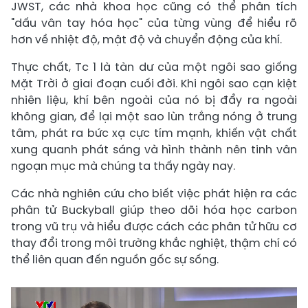
JWST, các nhà khoa học cũng có thể phân tích
"dấu vân tay hóa học" của từng vùng để hiểu rõ
hơn về nhiệt độ, mật độ và chuyển động của khí.
Thực chất, Tc 1 là tàn dư của một ngôi sao giống
Mặt Trời ở giai đoạn cuối đời. Khi ngôi sao cạn kiệt
nhiên liệu, khí bên ngoài của nó bị đẩy ra ngoài
không gian, để lại một sao lùn trắng nóng ở trung
tâm, phát ra bức xạ cực tím mạnh, khiến vật chất
xung quanh phát sáng và hình thành nên tinh vân
ngoạn mục mà chúng ta thấy ngày nay.
Các nhà nghiên cứu cho biết việc phát hiện ra các
phân tử Buckyball giúp theo dõi hóa học carbon
trong vũ trụ và hiểu được cách các phân tử hữu cơ
thay đổi trong môi trường khắc nghiệt, thậm chí có
thể liên quan đến nguồn gốc sự sống.