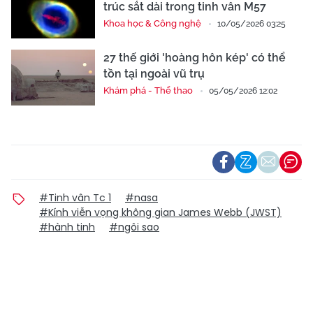
trúc sắt dài trong tinh vân M57
Khoa học & Công nghệ
10/05/2026 03:25
27 thế giới 'hoàng hôn kép' có thể
tồn tại ngoài vũ trụ
Khám phá - Thể thao
05/05/2026 12:02
#Tinh vân Tc 1
#nasa
#Kính viễn vọng không gian James Webb (JWST)
#hành tinh
#ngôi sao