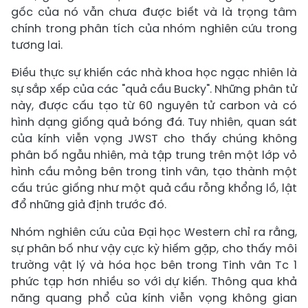
gốc của nó vẫn chưa được biết và là trọng tâm
chính trong phân tích của nhóm nghiên cứu trong
tương lai.
Điều thực sự khiến các nhà khoa học ngạc nhiên là
sự sắp xếp của các "quả cầu Bucky". Những phân tử
này, được cấu tạo từ 60 nguyên tử carbon và có
hình dạng giống quả bóng đá. Tuy nhiên, quan sát
của kính viễn vọng JWST cho thấy chúng không
phân bố ngẫu nhiên, mà tập trung trên một lớp vỏ
hình cầu mỏng bên trong tinh vân, tạo thành một
cấu trúc giống như một quả cầu rỗng khổng lồ, lật
đổ những giả định trước đó.
Nhóm nghiên cứu của Đại học Western chỉ ra rằng,
sự phân bố như vậy cực kỳ hiếm gặp, cho thấy môi
trường vật lý và hóa học bên trong Tinh vân Tc 1
phức tạp hơn nhiều so với dự kiến. Thông qua khả
năng quang phổ của kính viễn vọng không gian