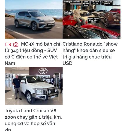
MG4X mở bán chỉ
Cristiano Ronaldo "show
từ 349 triệu đồng - SUV
hàng" khoe dàn siêu xe
cỡ C điện có thể về Việt
trị giá hàng chục triệu
Nam
USD
Toyota Land Cruiser V8
2009 chạy gần 1 triệu km,
động cơ và hộp số vẫn
zin