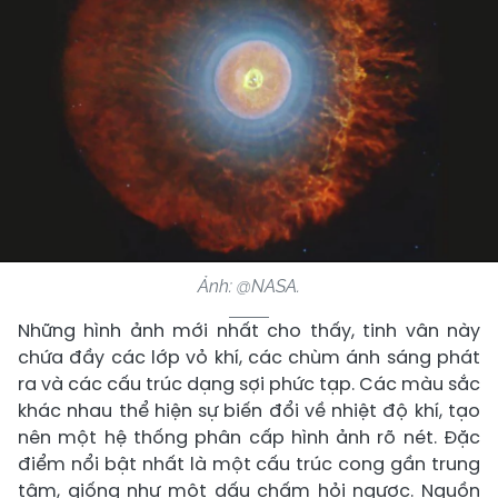
Ảnh: @NASA.
Những hình ảnh mới nhất cho thấy, tinh vân này
chứa đầy các lớp vỏ khí, các chùm ánh sáng phát
ra và các cấu trúc dạng sợi phức tạp. Các màu sắc
khác nhau thể hiện sự biến đổi về nhiệt độ khí, tạo
nên một hệ thống phân cấp hình ảnh rõ nét. Đặc
điểm nổi bật nhất là một cấu trúc cong gần trung
tâm, giống như một dấu chấm hỏi ngược. Nguồn