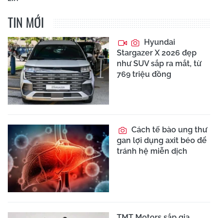
TIN MỚI
Hyundai
Stargazer X 2026 đẹp
như SUV sắp ra mắt, từ
769 triệu đồng
Cách tế bào ung thư
gan lợi dụng axit béo để
tránh hệ miễn dịch
TMT Motors sắp gia