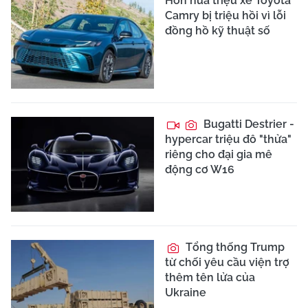
Hơn nửa triệu xe Toyota
Camry bị triệu hồi vì lỗi
đồng hồ kỹ thuật số
Bugatti Destrier -
hypercar triệu đô "thửa"
riêng cho đại gia mê
động cơ W16
Tổng thống Trump
từ chối yêu cầu viện trợ
thêm tên lửa của
Ukraine