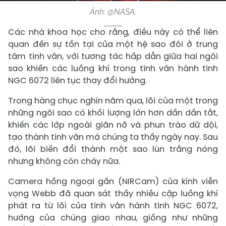
Ảnh: @NASA.
Các nhà khoa học cho rằng, điều này có thể liên
quan đến sự tồn tại của một hệ sao đôi ở trung
tâm tinh vân, với tương tác hấp dẫn giữa hai ngôi
sao khiến các luồng khí trong tinh vân hành tinh
NGC 6072 liên tục thay đổi hướng.
Trong hàng chục nghìn năm qua, lõi của một trong
những ngôi sao có khối lượng lớn hơn dần dần tắt,
khiến các lớp ngoài giãn nở và phun trào dữ dội,
tạo thành tinh vân mà chúng ta thấy ngày nay. Sau
đó, lõi biến đổi thành một sao lùn trắng nóng
nhưng không còn cháy nữa.
Camera hồng ngoại gần (NIRCam) của kính viễn
vọng Webb đã quan sát thấy nhiều cặp luồng khí
phát ra từ lõi của tinh vân hành tinh NGC 6072,
hướng của chúng giao nhau, giống như những