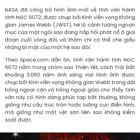
NASA đã công bố hình ảnh mới về tinh vân hành
tinh NGC 6072, được chụp bởi Kính viễn vọng Không
gian James Webb (JWST), hé lộ cảnh tượng ngoạn
mục của một ngôi sao đang hấp hối phát nổ ở giai
đoạn cuối vòng đời, và thậm chí có thể che giấu
những bí mật của một hệ sao đôi.
Theo Space.com dẫn tin, tinh vân hành tinh NGC
6072 nằm trong chòm sao Thiên Yết, cách Trái Đất
khoảng 3.060 năm ánh sáng. Hai hình ảnh được
chụp bởi Kính viễn vọng Không gian Webb trong dải
hồng ngoại cận và hồng ngoại giữa cho thấy tinh
vân này có hình dạng phức tạp bất thường, không
giống như cấu trúc tròn hoặc lưỡng cực điển hình,
mà giống như một vệt sơn liên sao không kiểm
soát được.