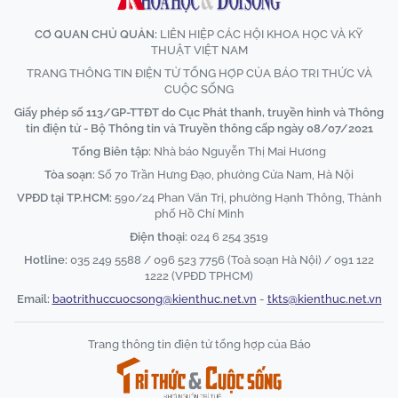
CƠ QUAN CHỦ QUẢN:
LIÊN HIỆP CÁC HỘI KHOA HỌC VÀ KỸ
THUẬT VIỆT NAM
TRANG THÔNG TIN ĐIỆN TỬ TỔNG HỢP CỦA BÁO TRI THỨC VÀ
CUỘC SỐNG
Giấy phép số 113/GP-TTĐT do Cục Phát thanh, truyền hình và Thông
tin điện tử - Bộ Thông tin và Truyền thông cấp ngày 08/07/2021
Tổng Biên tập:
Nhà báo Nguyễn Thị Mai Hương
Tòa soạn:
Số 70 Trần Hưng Đạo, phường Cửa Nam, Hà Nội
VPĐD tại TP.HCM:
590/24 Phan Văn Trị, phường Hạnh Thông, Thành
phố Hồ Chí Minh
Điện thoại:
024 6 254 3519
Hotline:
035 249 5588 / 096 523 7756 (Toà soạn Hà Nội) / 091 122
1222 (VPĐD TPHCM)
Email:
baotrithuccuocsong@kienthuc.net.vn
-
tkts@kienthuc.net.vn
Trang thông tin điện tử tổng hợp của Báo