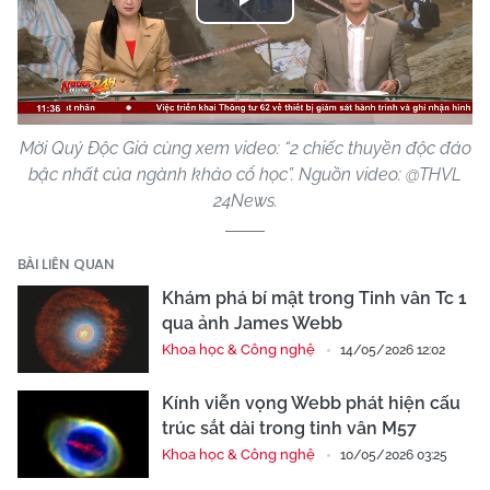
Play
Video
Mời Quý Độc Giả cùng xem video: “2 chiếc thuyền độc đáo
bậc nhất của ngành khảo cổ học”. Nguồn video: @THVL
24News.
BÀI LIÊN QUAN
Khám phá bí mật trong Tinh vân Tc 1
qua ảnh James Webb
Khoa học & Công nghệ
14/05/2026 12:02
Kính viễn vọng Webb phát hiện cấu
trúc sắt dài trong tinh vân M57
Khoa học & Công nghệ
10/05/2026 03:25