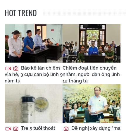
HOT TREND
Bảo kê lấn chiếm
Chiếm đoạt tiền chuyển
vỉa hè, 3 cựu cán bộ lĩnh 9
nhầm, người đàn ông lĩnh
năm tù
12 tháng tù
Trẻ 5 tuổi thoát
Đề nghị xây dựng "ma