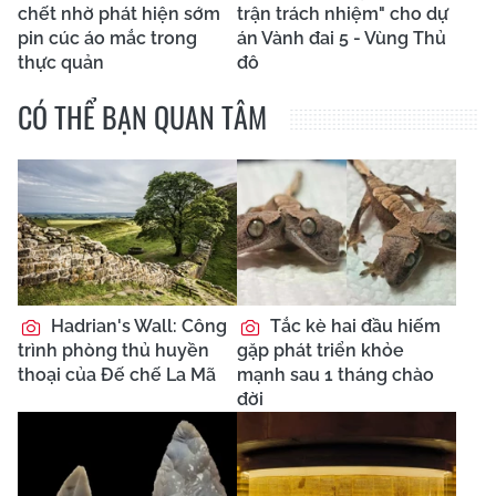
chết nhờ phát hiện sớm
trận trách nhiệm" cho dự
pin cúc áo mắc trong
án Vành đai 5 - Vùng Thủ
thực quản
đô
CÓ THỂ BẠN QUAN TÂM
Hadrian's Wall: Công
Tắc kè hai đầu hiếm
trình phòng thủ huyền
gặp phát triển khỏe
thoại của Đế chế La Mã
mạnh sau 1 tháng chào
đời