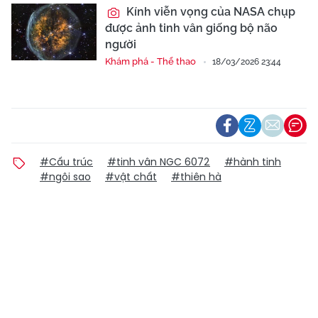
Kính viễn vọng của NASA chụp
được ảnh tinh vân giống bộ não
người
Khám phá - Thể thao
18/03/2026 23:44
#Cấu trúc
#tinh vân NGC 6072
#hành tinh
#ngôi sao
#vật chất
#thiên hà