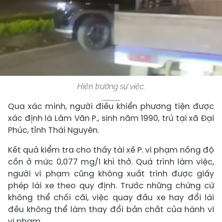
Hiện trường sự việc.
Qua xác minh, người điều khiển phương tiện được
xác định là Lâm Văn P., sinh năm 1990, trú tại xã Đại
Phúc, tỉnh Thái Nguyên.
Kết quả kiểm tra cho thấy tài xế P. vi phạm nồng độ
cồn ở mức 0,077 mg/l khí thở. Quá trình làm việc,
người vi phạm cũng không xuất trình được giấy
phép lái xe theo quy định. Trước những chứng cứ
không thể chối cãi, việc quay đầu xe hay đổi lái
đều không thể làm thay đổi bản chất của hành vi
vi phạm.