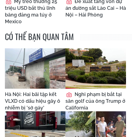
Mỹ treo thưởng 25
Đề xuất tăng vốn dự
triệu USD bắt thủ lĩnh
án đường sắt Lào Cai – Hà
băng đảng ma túy ở
Nội – Hải Phòng
Mexico
CÓ THỂ BẠN QUAN TÂM
Hà Nội: Hai bãi tập kết
Nghi phạm bị bắt tại
VLXD có dấu hiệu gây ô
sân golf của ông Trump ở
nhiễm bị 'sờ gáy'
California