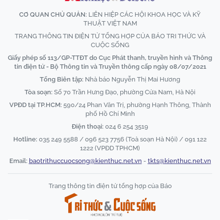
CƠ QUAN CHỦ QUẢN:
LIÊN HIỆP CÁC HỘI KHOA HỌC VÀ KỸ
THUẬT VIỆT NAM
TRANG THÔNG TIN ĐIỆN TỬ TỔNG HỢP CỦA BÁO TRI THỨC VÀ
CUỘC SỐNG
Giấy phép số 113/GP-TTĐT do Cục Phát thanh, truyền hình và Thông
tin điện tử - Bộ Thông tin và Truyền thông cấp ngày 08/07/2021
Tổng Biên tập:
Nhà báo Nguyễn Thị Mai Hương
Tòa soạn:
Số 70 Trần Hưng Đạo, phường Cửa Nam, Hà Nội
VPĐD tại TP.HCM:
590/24 Phan Văn Trị, phường Hạnh Thông, Thành
phố Hồ Chí Minh
Điện thoại:
024 6 254 3519
Hotline:
035 249 5588 / 096 523 7756 (Toà soạn Hà Nội) / 091 122
1222 (VPĐD TPHCM)
Email:
baotrithuccuocsong@kienthuc.net.vn
-
tkts@kienthuc.net.vn
Trang thông tin điện tử tổng hợp của Báo