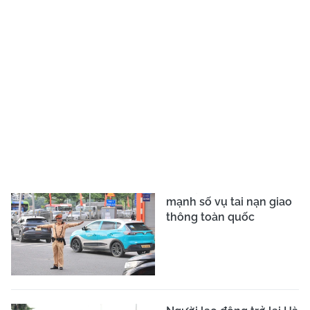
Tai nạn giao thông khiến
một CSGT tử vong ở Thái
Nguyên
Xả thẳng nước thải
xuống đường, tài xế xe
rác bị phạt nặng