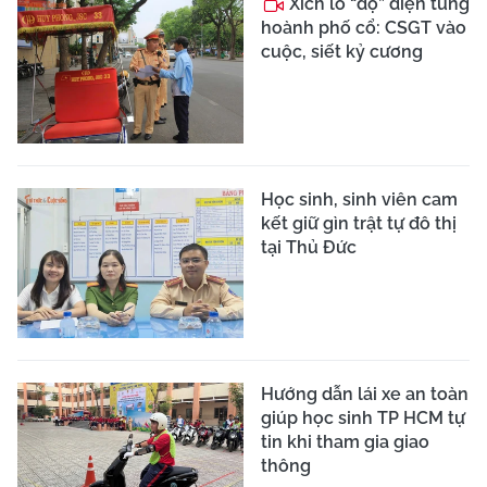
18 người chết vì TNGT
trong ngày đầu nghỉ lễ
Tết Dương lịch
CSGT xử phạt tài xế làm
rơi 3 tấn ngô hạt trên
đường cao tốc
Ô tô vi phạm luật giao
thông, lý do gây bất ngờ
của tài xế