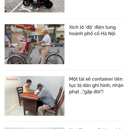
Hà Nội triển khai hệ
thống camera AI nâng
cao quản lý giao thông
Bắt tạm giam đối tượng
đâm vào cán bộ Cảnh
sát giao thông