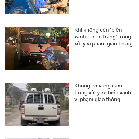
CƠ QUAN CHỦ QUẢN:
LIÊN HIỆP CÁC HỘI KHOA HỌC VÀ KỸ
THUẬT VIỆT NAM
TRANG THÔNG TIN ĐIỆN TỬ TỔNG HỢP CỦA BÁO TRI THỨC VÀ
CUỘC SỐNG
Giấy phép số 113/GP-TTĐT do Cục Phát thanh, truyền hình và Thông
tin điện tử - Bộ Thông tin và Truyền thông cấp ngày 08/07/2021
Tổng Biên tập:
Nhà báo Nguyễn Thị Mai Hương
Tòa soạn:
Số 70 Trần Hưng Đạo, phường Cửa Nam, Hà Nội
VPĐD tại TP.HCM:
590/24 Phan Văn Trị, phường Hạnh Thông, Thành
phố Hồ Chí Minh
Điện thoại:
024 6 254 3519
Hotline:
035 249 5588 / 096 523 7756 (Toà soạn Hà Nội) / 091 122
1222 (VPĐD TPHCM)
Email:
baotrithuccuocsong@kienthuc.net.vn
-
tkts@kienthuc.net.vn
Trang thông tin điện tử tổng hợp của Báo