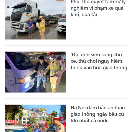
Tài xế chở quá khổ bị
CSGT xử phạt từ hình
ảnh vi phạm người dân
gửi
VNeTraffic – Tiện ích số
cho quản lý và xử lý vi
phạm giao thông
XEM THÊM