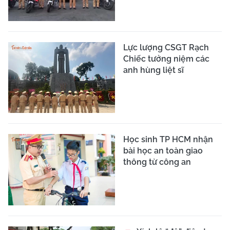
CSGT kiểm tra 10
phường, tạm giữ 65
phương tiện vi phạm
nồng độ cồn
Người đàn ông uống
rượu, thông chốt đâm bị
thương cảnh sát giao
thông