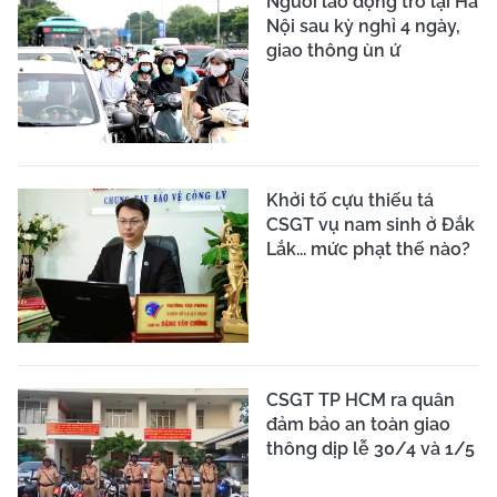
Cảnh sát giao thông Hà
Nội giúp bé 18 tháng
tuổi đi cấp cứu kịp thời
Hà Nội cấm nhiều tuyến
đường từ 16h ngày 18/1
Tai nạn xe khách tuyến
Sơn La - Quảng Ninh làm
11 người bị thương