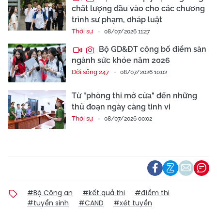
chất lượng đầu vào cho các chương
trình sư phạm, ơháp luật
Thời sự
08/07/2026 11:27
Bộ GD&ĐT công bố điểm sàn
ngành sức khỏe năm 2026
Đời sống 247
08/07/2026 10:02
Từ "phòng thi mở cửa" đến những
thủ đoạn ngày càng tinh vi
Thời sự
08/07/2026 00:02
#Bộ Công an
#kết quả thi
#điểm thi
#tuyển sinh
#CAND
#xét tuyển