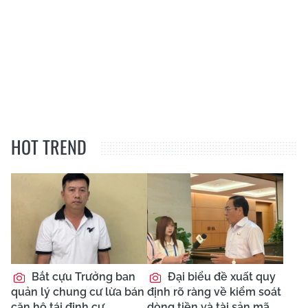
HOT TREND
Bắt cựu Trưởng ban
Đại biểu đề xuất quy
quản lý chung cư lừa bán
định rõ ràng về kiểm soát
căn hộ tái định cư
dòng tiền và tài sản mã