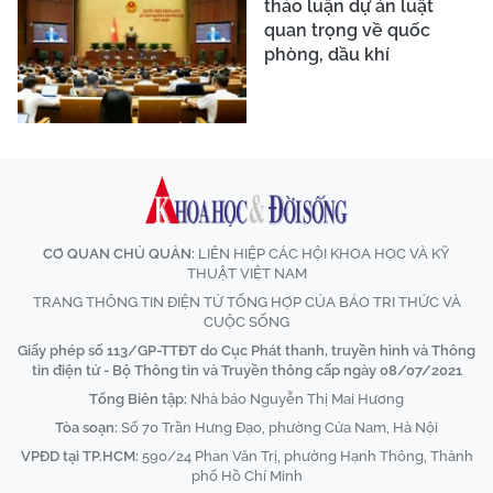
thảo luận dự án luật
quan trọng về quốc
phòng, dầu khí
CƠ QUAN CHỦ QUẢN:
LIÊN HIỆP CÁC HỘI KHOA HỌC VÀ KỸ
THUẬT VIỆT NAM
TRANG THÔNG TIN ĐIỆN TỬ TỔNG HỢP CỦA BÁO TRI THỨC VÀ
CUỘC SỐNG
Giấy phép số 113/GP-TTĐT do Cục Phát thanh, truyền hình và Thông
tin điện tử - Bộ Thông tin và Truyền thông cấp ngày 08/07/2021
Tổng Biên tập:
Nhà báo Nguyễn Thị Mai Hương
Tòa soạn:
Số 70 Trần Hưng Đạo, phường Cửa Nam, Hà Nội
VPĐD tại TP.HCM:
590/24 Phan Văn Trị, phường Hạnh Thông, Thành
phố Hồ Chí Minh