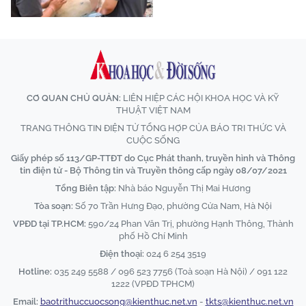
CƠ QUAN CHỦ QUẢN:
LIÊN HIỆP CÁC HỘI KHOA HỌC VÀ KỸ
THUẬT VIỆT NAM
TRANG THÔNG TIN ĐIỆN TỬ TỔNG HỢP CỦA BÁO TRI THỨC VÀ
CUỘC SỐNG
Giấy phép số 113/GP-TTĐT do Cục Phát thanh, truyền hình và Thông
tin điện tử - Bộ Thông tin và Truyền thông cấp ngày 08/07/2021
Tổng Biên tập:
Nhà báo Nguyễn Thị Mai Hương
Tòa soạn:
Số 70 Trần Hưng Đạo, phường Cửa Nam, Hà Nội
VPĐD tại TP.HCM:
590/24 Phan Văn Trị, phường Hạnh Thông, Thành
phố Hồ Chí Minh
Điện thoại:
024 6 254 3519
Hotline:
035 249 5588 / 096 523 7756 (Toà soạn Hà Nội) / 091 122
1222 (VPĐD TPHCM)
Email:
baotrithuccuocsong@kienthuc.net.vn
-
tkts@kienthuc.net.vn