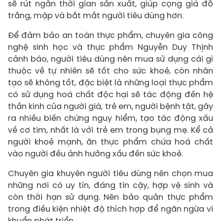
sẽ rút ngắn thời gian sản xuất, giúp cọng giá đỗ
trắng, mập và bắt mắt người tiêu dùng hơn.
Để đảm bảo an toàn thực phẩm, chuyên gia công
nghệ sinh học và thực phẩm Nguyễn Duy Thịnh
cảnh báo, người tiêu dùng nên mua sử dụng cái gì
thuộc về tự nhiên sẽ tốt cho sức khoẻ, còn nhân
tạo sẽ không tốt, đặc biệt là những loại thực phẩm
có sử dụng hoá chất độc hại sẽ tác động đến hệ
thần kinh của người già, trẻ em, người bệnh tật, gây
ra nhiều biến chứng nguy hiểm, tạo tác động xấu
về cơ tim, nhất là với trẻ em trong bụng mẹ. Kể cả
người khoẻ mạnh, ăn thực phẩm chứa hoá chất
vào người đều ảnh hưởng xấu đến sức khoẻ.
Chuyên gia khuyên người tiêu dùng nên chọn mua
những nơi có uy tín, đáng tin cậy, hợp vệ sinh và
còn thời hạn sử dụng. Nên bảo quản thực phẩm
trong điều kiện nhiệt độ thích hợp để ngăn ngừa vi
khuẩn phát triển.