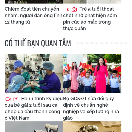
Chiếm đoạt tiền chuyển
Trẻ 5 tuổi thoát
nhầm, người đàn ông lĩnh
chết nhờ phát hiện sớm
12 tháng tù
pin cúc áo mắc trong
thực quản
CÓ THỂ BẠN QUAN TÂM
Hành trình kỳ diệu
Bộ GD&ĐT sửa đổi quy
của bé gái 2 tuổi sau ca
định về chuẩn nghề
ghép da đầu thành công
nghiệp và xếp lương nhà
ở Việt Nam
giáo