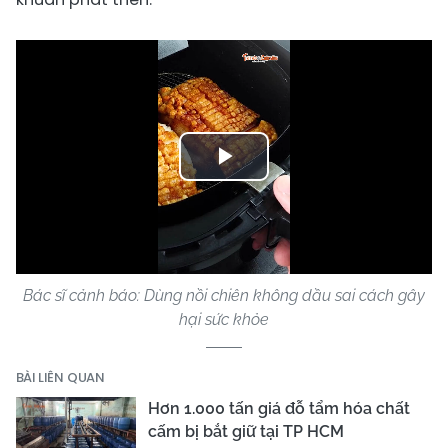
Play
Video
Bác sĩ cảnh báo: Dùng nồi chiên không dầu sai cách gây
hại sức khỏe
BÀI LIÊN QUAN
Hơn 1.000 tấn giá đỗ tẩm hóa chất
cấm bị bắt giữ tại TP HCM