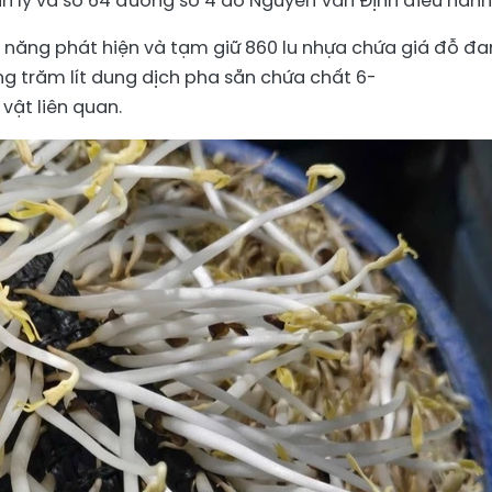
 lý và số 64 đường số 4 do Nguyễn Văn Định điều hành
ức năng phát hiện và tạm giữ 860 lu nhựa chứa giá đỗ đ
ng trăm lít dung dịch pha sẵn chứa chất 6-
vật liên quan.