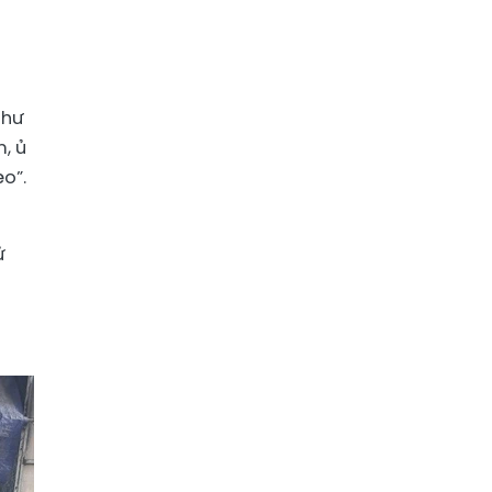
như
, ủ
ẹo”.
ử