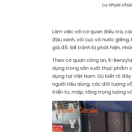
Lu nhựa chứa
Làm việc với cơ quan điều tra, c
đậu xanh, vôi cục và nước giếng
giá đỗ. Để tránh bị phát hiện, nh
Theo cơ quan công an, 6-Benzyl
dụng trong sản xuất thực phẩm 
dụng tại Việt Nam. Dù biết rõ đâ
người tiêu dùng, các đối tượng v
triển to, mập, tăng trọng lượng v