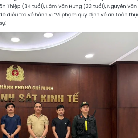
n Thiệp (34 tuổi), Lâm Văn Hưng (33 tuổi), Nguyễn Văn
để điều tra về hành vi “Vi phạm quy định về an toàn thự
sự.