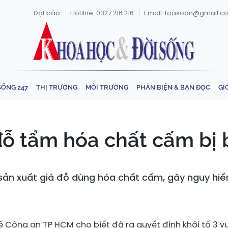
Đặt báo
Hotline: 0327.216.216
Email: toasoan@gmail.c
SỐNG 247
THỊ TRƯỜNG
MÔI TRƯỜNG
PHẢN BIỆN & BẠN ĐỌC
GI
đỗ tẩm hóa chất cấm bị 
ản xuất giá đỗ dùng hóa chất cấm, gây nguy hiểm 
ế Công an TP HCM cho biết đã ra quyết định khởi tố 3 vụ