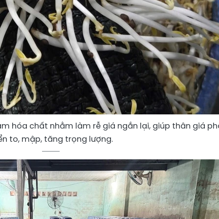
m hóa chất nhằm làm rễ giá ngắn lại, giúp thân giá ph
iển to, mập, tăng trọng lượng.