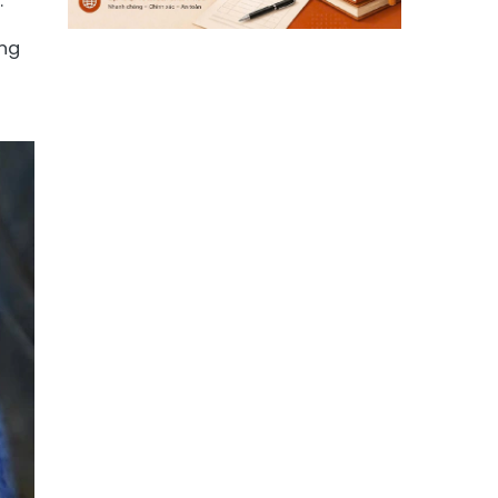
.
ang