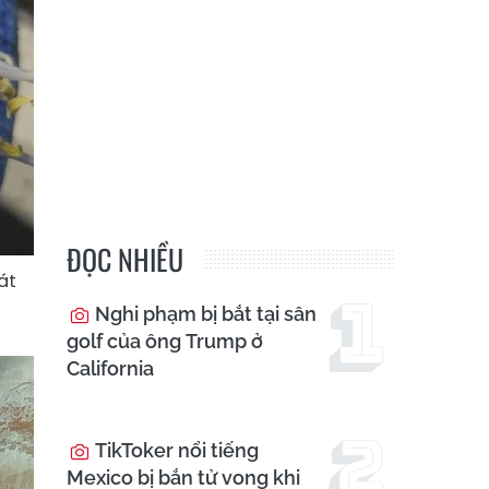
ĐỌC NHIỀU
át
Nghi phạm bị bắt tại sân
golf của ông Trump ở
California
TikToker nổi tiếng
Mexico bị bắn tử vong khi