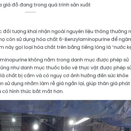
 giá đỗ đang trong quá trình sản xuất
ác đối tượng khai nhận ngoài nguyên liệu thông thường 
, họ còn sử dụng hóa chất 6-Benzylaminopurine để ngâm
óm này gọi loại hóa chất trên bằng tiếng lóng là “nước k
aminopurine không nằm trong danh mục được phép sử
cũng như danh mục thuốc bảo vệ thực vật được phép s
y là chất bị cấm và có nguy cơ ảnh hưởng đến sức khỏe
ẫn sử dụng nhằm làm rễ giá ngắn lại, giúp thân giá phát
à có hình thức bắt mắt hơn.