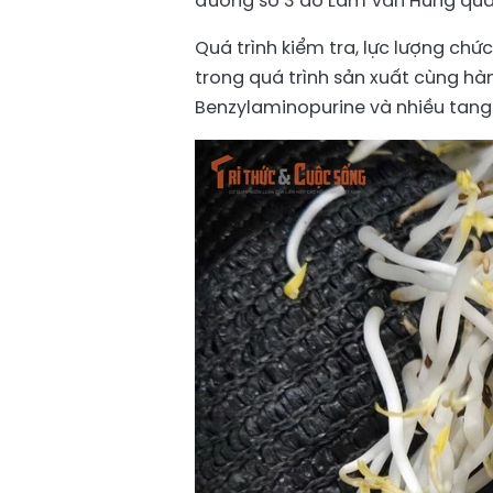
đường số 3 do Lâm Văn Hưng quản
Quá trình kiểm tra, lực lượng ch
trong quá trình sản xuất cùng hà
Benzylaminopurine và nhiều tang 