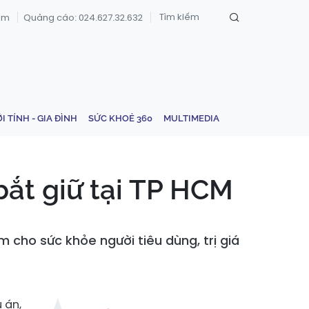
om
Quảng cáo: 024.627.32.632
ỚI TÍNH - GIA ĐÌNH
SỨC KHOẺ 360
MULTIMEDIA
bắt giữ tại TP HCM
cho sức khỏe người tiêu dùng, trị giá
 án,