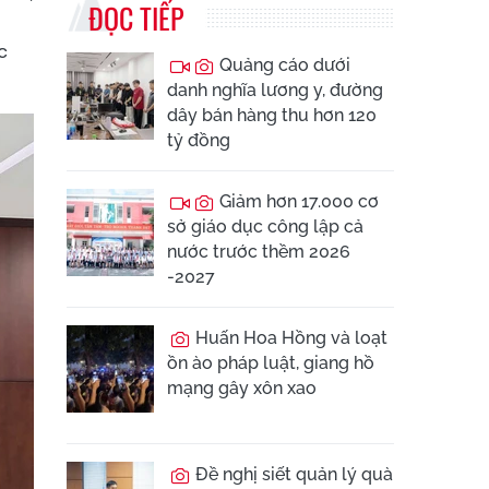
ĐỌC TIẾP
c
Quảng cáo dưới
danh nghĩa lương y, đường
dây bán hàng thu hơn 120
tỷ đồng
Giảm hơn 17.000 cơ
sở giáo dục công lập cả
nước trước thềm 2026
-2027
Huấn Hoa Hồng và loạt
ồn ào pháp luật, giang hồ
mạng gây xôn xao
Đề nghị siết quản lý quà