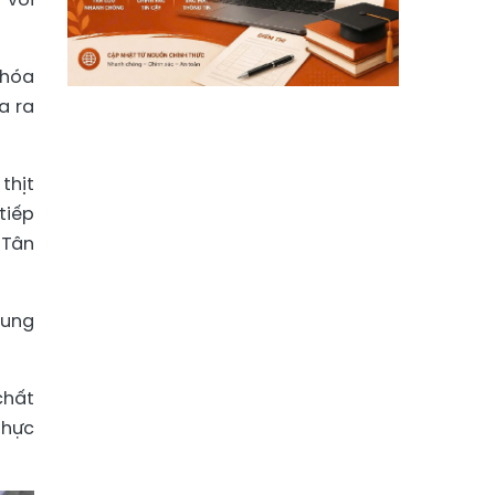
 hóa
a ra
thịt
tiếp
 Tân
rung
chất
thực