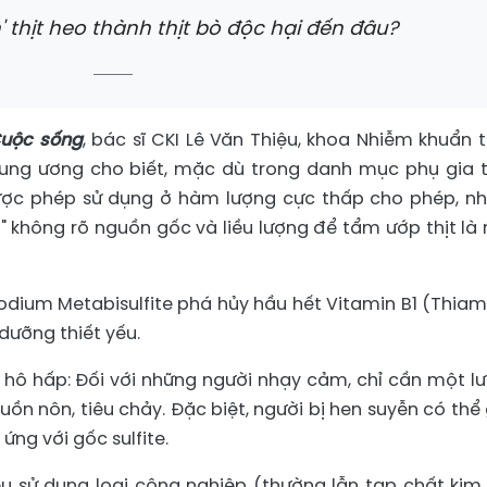
' thịt heo thành thịt bò độc hại đến đâu?
Cuộc sống
, bác sĩ CKI Lê Văn Thiệu, khoa Nhiễm khuẩn 
Trung ương cho biết, mặc dù trong danh mục phụ gia 
ược phép sử dụng ở hàm lượng cực thấp cho phép, n
" không rõ nguồn gốc và liều lượng để tẩm ướp thịt là
odium Metabisulfite phá hủy hầu hết Vitamin B1 (Thiam
 dưỡng thiết yếu.
à hô hấp: Đối với những người nhạy cảm, chỉ cần một l
ồn nôn, tiêu chảy. Đặc biệt, người bị hen suyễn có thể
ng với gốc sulfite.
ếu sử dụng loại công nghiệp (thường lẫn tạp chất kim 