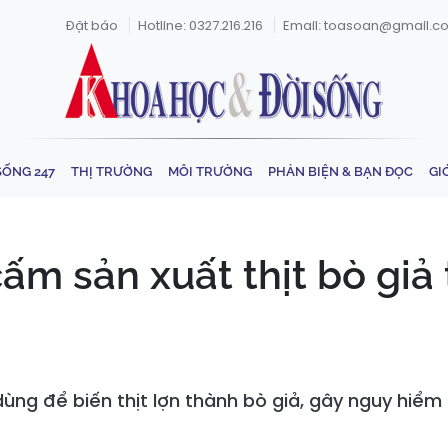
Đặt báo
Hotline: 0327.216.216
Email: toasoan@gmail.c
SỐNG 247
THỊ TRƯỜNG
MÔI TRƯỜNG
PHẢN BIỆN & BẠN ĐỌC
GI
ấm sản xuất thịt bò giả
ng để biến thịt lợn thành bò giả, gây nguy hiểm 