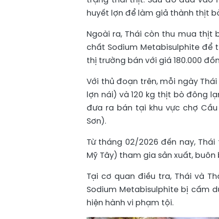
huyết lợn để làm giả thành thịt bò
Ngoài ra, Thái còn thu mua thịt
chất Sodium Metabisulphite để t
thị trường bán với giá 180.000 đồ
Với thủ đoạn trên, mỗi ngày Thái 
lợn nái) và 120 kg thịt bò đông 
đưa ra bán tại khu vực chợ Cầ
Sơn).
Từ tháng 02/2026 đến nay, Thái
Mỹ Tây) tham gia sản xuất, buôn b
Tại cơ quan điều tra, Thái và Th
Sodium Metabisulphite bị cấm d
hiện hành vi phạm tội.