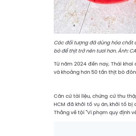
Các đối tượng đã dùng hóa chất đ
bò để thịt trở nên tươi hơn. Ảnh:
Từ năm 2024 đến nay, Thái khai đ
và khoảng hơn 50 tấn thịt bò đôn
Căn cứ tài liệu, chứng cứ thu t
HCM đã khởi tố vụ án, khởi tố b
Thắng về tội "Vi phạm quy định về