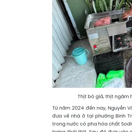
Thịt bò giả, thịt ngâm
Từ năm 2024 đến nay, Nguyễn Văn
đưa về nhà ở tại phường Bình T
trong nước có pha hóa chất Sodi
trạng thái thịt. Sau đó đưa vào