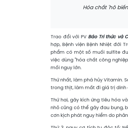
Hóa chất 'hô biến
Trao đổi với PV
Báo Tri thức và 
hợp, Bệnh viện Bệnh Nhiệt đới 
phẩm có một số muối sulfite đ
việc dùng "hóa chất công nghiệp
mối nguy lớn.
Thứ nhất, làm phá hủy Vitamin. S
trong thịt, làm mất đi giá trị dinh
Thứ hai, gây kích ứng tiêu hóa v
nhỏ cũng có thể gây đau bụng, bu
cơn kịch phát nguy hiểm do phản ứ
Thứ 3, nguy cơ tích tụ độc tố: N