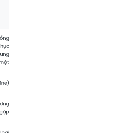
tổng
thực
hưng
 một
ine)
ượng
 gặp
loại