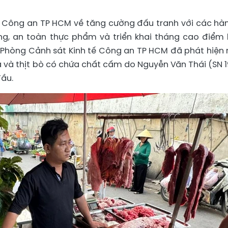
 Công an TP HCM về tăng cường đấu tranh với các hàn
ờng, an toàn thực phẩm và triển khai tháng cao điểm
 Phòng Cảnh sát Kinh tế Công an TP HCM đã phát hiện
giả và thịt bò có chứa chất cấm do Nguyễn Văn Thái (SN 1
ầu.​