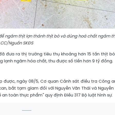
ể ngâm thịt lợn thành thịt bò và dùng hoá chất ngâm th
 CACC/Nguồn SKĐS
ã đưa ra thị trường tiêu thụ khoảng hơn 15 tấn thịt bò
g lạnh ngâm hóa chất, thu được số tiền hơn 9 tỷ đồng.
hập được, ngày 08/5, Cơ quan Cảnh sát điều tra Công a
ị can, bắt tạm giam đối với Nguyễn Văn Thái và Nguyễn
 an toàn thực phẩm" quy định Điều 317 Bộ luật hình sự.