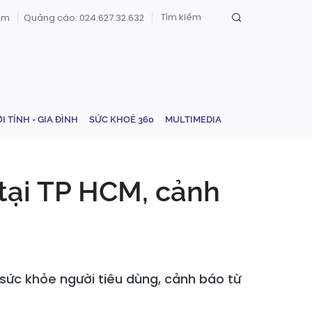
om
Quảng cáo: 024.627.32.632
ỚI TÍNH - GIA ĐÌNH
SỨC KHOẺ 360
MULTIMEDIA
 tại TP HCM, cảnh
sức khỏe người tiêu dùng, cảnh báo từ