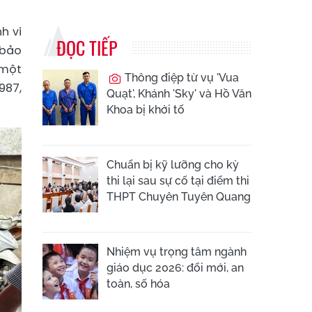
h vi
ĐỌC TIẾP
 bảo
 một
Thông điệp từ vụ 'Vua
987,
Quạt', Khánh 'Sky' và Hồ Văn
Khoa bị khởi tố
Chuẩn bị kỹ lưỡng cho kỳ
thi lại sau sự cố tại điểm thi
THPT Chuyên Tuyên Quang
Nhiệm vụ trọng tâm ngành
giáo dục 2026: đổi mới, an
toàn, số hóa