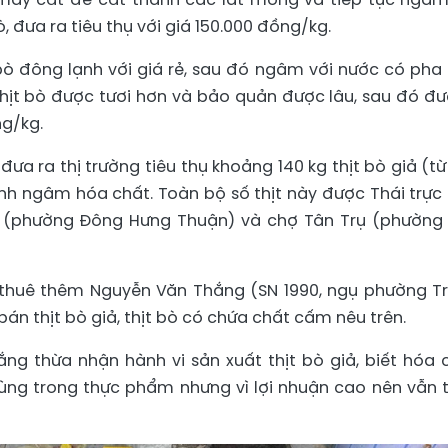
, đưa ra tiêu thụ với giá 150.000 đồng/kg.
 bò đông lạnh với giá rẻ, sau đó ngâm với nước có pha
hịt bò được tươi hơn và bảo quản được lâu, sau đó đư
ng/kg.
đưa ra thị trường tiêu thụ khoảng 140 kg thịt bò giả (từ 
lạnh ngâm hóa chất. Toàn bộ số thịt này được Thái trực 
u (phường Đông Hưng Thuận) và chợ Tân Trụ (phường
 thuê thêm Nguyễn Văn Thắng (SN 1990, ngụ phường T
án thịt bò giả, thịt bò có chứa chất cấm nêu trên.
ắng thừa nhận hành vi sản xuất thịt bò giả, biết hóa 
ùng trong thực phẩm nhưng vì lợi nhuận cao nên vẫn 