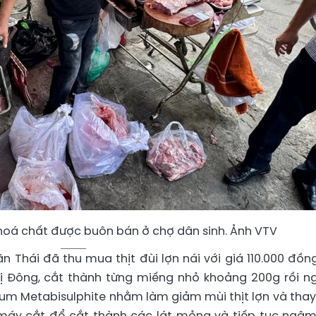
 hoá chất được buôn bán ở chợ dân sinh. Ảnh VTV
 Thái đã thu mua thịt đùi lợn nái với giá 110.000 đồn
rị Đông, cắt thành từng miếng nhỏ khoảng 200g rồi 
um Metabisulphite nhằm làm giảm mùi thịt lợn và thay
 máy cắt để cắt thành các lát mỏng và tiếp tục ngâm