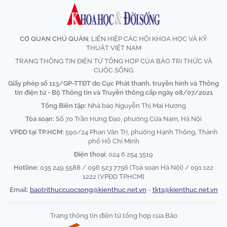
CƠ QUAN CHỦ QUẢN:
LIÊN HIỆP CÁC HỘI KHOA HỌC VÀ KỸ
THUẬT VIỆT NAM
TRANG THÔNG TIN ĐIỆN TỬ TỔNG HỢP CỦA BÁO TRI THỨC VÀ
CUỘC SỐNG
Giấy phép số 113/GP-TTĐT do Cục Phát thanh, truyền hình và Thông
tin điện tử - Bộ Thông tin và Truyền thông cấp ngày 08/07/2021
Tổng Biên tập:
Nhà báo Nguyễn Thị Mai Hương
Tòa soạn:
Số 70 Trần Hưng Đạo, phường Cửa Nam, Hà Nội
VPĐD tại TP.HCM:
590/24 Phan Văn Trị, phường Hạnh Thông, Thành
phố Hồ Chí Minh
Điện thoại:
024 6 254 3519
Hotline:
035 249 5588 / 096 523 7756 (Toà soạn Hà Nội) / 091 122
1222 (VPĐD TPHCM)
Email:
baotrithuccuocsong@kienthuc.net.vn
-
tkts@kienthuc.net.vn
Trang thông tin điện tử tổng hợp của Báo