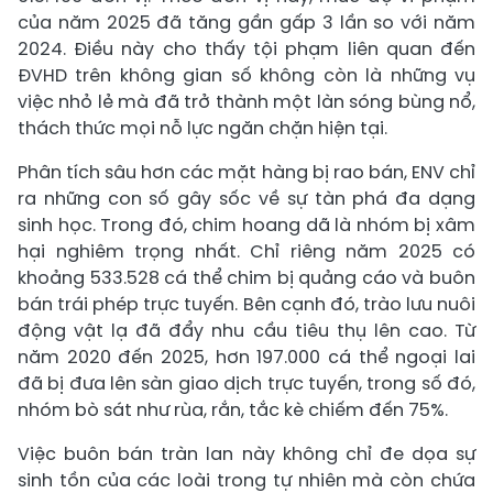
của năm 2025 đã tăng gần gấp 3 lần so với năm
2024. Điều này cho thấy tội phạm liên quan đến
ĐVHD trên không gian số không còn là những vụ
việc nhỏ lẻ mà đã trở thành một làn sóng bùng nổ,
thách thức mọi nỗ lực ngăn chặn hiện tại.
Phân tích sâu hơn các mặt hàng bị rao bán, ENV chỉ
ra những con số gây sốc về sự tàn phá đa dạng
sinh học. Trong đó, chim hoang dã là nhóm bị xâm
hại nghiêm trọng nhất. Chỉ riêng năm 2025 có
khoảng 533.528 cá thể chim bị quảng cáo và buôn
bán trái phép trực tuyến. Bên cạnh đó, trào lưu nuôi
động vật lạ đã đẩy nhu cầu tiêu thụ lên cao. Từ
năm 2020 đến 2025, hơn 197.000 cá thể ngoại lai
đã bị đưa lên sàn giao dịch trực tuyến, trong số đó,
nhóm bò sát như rùa, rắn, tắc kè chiếm đến 75%.
Việc buôn bán tràn lan này không chỉ đe dọa sự
sinh tồn của các loài trong tự nhiên mà còn chứa