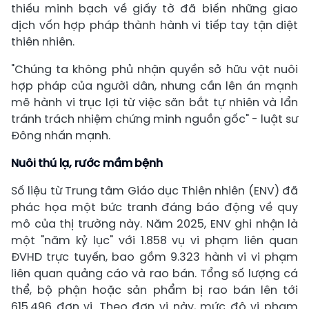
thiếu minh bạch về giấy tờ đã biến những giao
dịch vốn hợp pháp thành hành vi tiếp tay tận diệt
thiên nhiên.
"Chúng ta không phủ nhận quyền sở hữu vật nuôi
hợp pháp của người dân, nhưng cần lên án mạnh
mẽ hành vi trục lợi từ việc săn bắt tự nhiên và lẩn
tránh trách nhiệm chứng minh nguồn gốc" - luật sư
Đông nhấn mạnh.
Nuôi thú lạ, rước mầm bệnh
Số liệu từ Trung tâm Giáo dục Thiên nhiên (ENV) đã
phác họa một bức tranh đáng báo động về quy
mô của thị trường này. Năm 2025, ENV ghi nhận là
một "năm kỷ lục" với 1.858 vụ vi phạm liên quan
ĐVHD trực tuyến, bao gồm 9.323 hành vi vi phạm
liên quan quảng cáo và rao bán. Tổng số lượng cá
thể, bộ phận hoặc sản phẩm bị rao bán lên tới
615.496 đơn vị. Theo đơn vị này, mức độ vi phạm