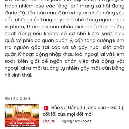
trách nhiệm của các "ông lớn" mạng xã hội đang
được đặt lên bàn cân. Các cơ quan chức năng yêu
cầu những nền tảng này phải chủ động ngăn chặn
vi phạm, thậm chí cân nhắc biện pháp tạm dừng
hoạt động nếu không có cơ chế kiểm soát hiệu
quả. Về phía cơ quan quản lý, cần tăng cường kiểm
tra nguồn gốc tại các cơ sở gây nuôi, siết chặt
quản lý hoạt động nhập khẩu loài ngoại lai và kiểm
soát biên giới để ngăn chặn việc thả động vật
ngoại lai ra môi trường tự nhiên gây mất cân bằng
hệ sinh thái.
BÀI LIÊN QUAN
Bảo vệ Đảng từ lòng dân - Giá trị
cốt lõi của mọi đổi mới
Thời sự
09/05/2026 00:02