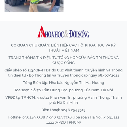
CƠ QUAN CHỦ QUẢN:
LIÊN HIỆP CÁC HỘI KHOA HỌC VÀ KỸ
THUẬT VIỆT NAM
TRANG THÔNG TIN ĐIỆN TỬ TỔNG HỢP CỦA BÁO TRI THỨC VÀ
CUỘC SỐNG
Giấy phép số 113/GP-TTĐT do Cục Phát thanh, truyền hình và Thông
tin điện tử - Bộ Thông tin và Truyền thông cấp ngày 08/07/2021
Tổng Biên tập:
Nhà báo Nguyễn Thị Mai Hương
Tòa soạn:
Số 70 Trần Hưng Đạo, phường Cửa Nam, Hà Nội
VPĐD tại TP.HCM:
590/24 Phan Văn Trị, phường Hạnh Thông, Thành
phố Hồ Chí Minh
Điện thoại:
024 6 254 3519
Hotline:
035 249 5588 / 096 523 7756 (Toà soạn Hà Nội) / 091 122
1222 (VPĐD TPHCM)