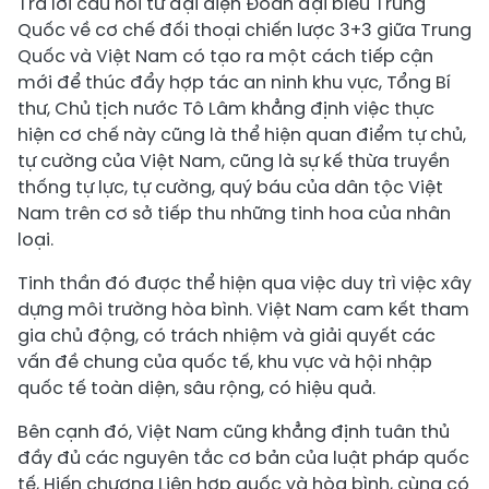
Trả lời câu hỏi từ đại diện Đoàn đại biểu Trung
Quốc về cơ chế đối thoại chiến lược 3+3 giữa Trung
Quốc và Việt Nam có tạo ra một cách tiếp cận
mới để thúc đẩy hợp tác an ninh khu vực, Tổng Bí
thư, Chủ tịch nước Tô Lâm khẳng định việc thực
hiện cơ chế này cũng là thể hiện quan điểm tự chủ,
tự cường của Việt Nam, cũng là sự kế thừa truyền
thống tự lực, tự cường, quý báu của dân tộc Việt
Nam trên cơ sở tiếp thu những tinh hoa của nhân
loại.
Tinh thần đó được thể hiện qua việc duy trì việc xây
dựng môi trường hòa bình. Việt Nam cam kết tham
gia chủ động, có trách nhiệm và giải quyết các
vấn đề chung của quốc tế, khu vực và hội nhập
quốc tế toàn diện, sâu rộng, có hiệu quả.
Bên cạnh đó, Việt Nam cũng khẳng định tuân thủ
đầy đủ các nguyên tắc cơ bản của luật pháp quốc
tế, Hiến chương Liên hợp quốc và hòa bình, cùng có