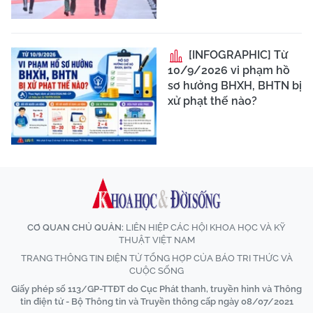
[INFOGRAPHIC] Từ
10/9/2026 vi phạm hồ
sơ hưởng BHXH, BHTN bị
xử phạt thế nào?
CƠ QUAN CHỦ QUẢN:
LIÊN HIỆP CÁC HỘI KHOA HỌC VÀ KỸ
THUẬT VIỆT NAM
TRANG THÔNG TIN ĐIỆN TỬ TỔNG HỢP CỦA BÁO TRI THỨC VÀ
CUỘC SỐNG
Giấy phép số 113/GP-TTĐT do Cục Phát thanh, truyền hình và Thông
tin điện tử - Bộ Thông tin và Truyền thông cấp ngày 08/07/2021