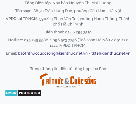
Tổng Biên tập:
Nhà báo Nguyễn Thị Mai Hương
Tòa soạn:
Số 70 Trần Hưng Đạo, phường Cửa Nam, Hà Nội
VPĐD tại TP.HCM:
590/24 Phan Văn Trị, phường Hạnh Thông, Thành
phố Hồ Chí Minh
Điện thoại:
024 6 254 3519
Hotline:
035 249 5588 / 096 523 7756 (Toà soạn Hà Nội) / 091 122
1222 (VPĐD TPHCM)
Email:
baotrithuccuocsong@kienthuc.net.vn
-
tkts@kienthuc.net.vn
Trang thông tin điện tử tổng hợp của Báo