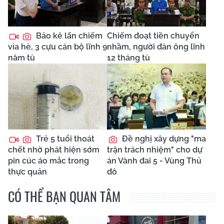
Bảo kê lấn chiếm
Chiếm đoạt tiền chuyển
vỉa hè, 3 cựu cán bộ lĩnh 9
nhầm, người đàn ông lĩnh
năm tù
12 tháng tù
Trẻ 5 tuổi thoát
Đề nghị xây dựng "ma
chết nhờ phát hiện sớm
trận trách nhiệm" cho dự
pin cúc áo mắc trong
án Vành đai 5 - Vùng Thủ
thực quản
đô
CÓ THỂ BẠN QUAN TÂM