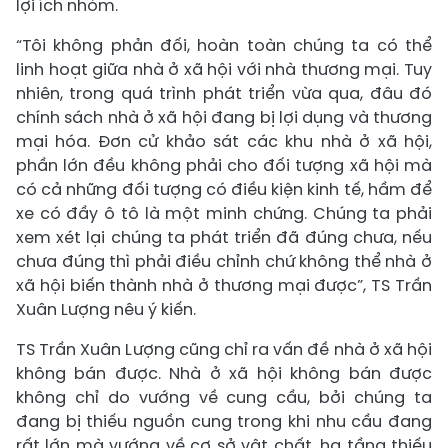
lợi ích nhóm.
“Tôi không phản đối, hoàn toàn chúng ta có thể
linh hoạt giữa nhà ở xã hội với nhà thương mại. Tuy
nhiên, trong quá trình phát triển vừa qua, đâu đó
chính sách nhà ở xã hội đang bị lợi dụng và thương
mại hóa. Đơn cử khảo sát các khu nhà ở xã hội,
phần lớn đều không phải cho đối tượng xã hội mà
có cả những đối tượng có điều kiện kinh tế, hầm để
xe có đầy ô tô là một minh chứng. Chúng ta phải
xem xét lại chúng ta phát triển đã đúng chưa, nếu
chưa đúng thì phải điều chỉnh chứ không thể nhà ở
xã hội biến thành nhà ở thương mại được”, TS Trần
Xuân Lượng nêu ý kiến.
TS Trần Xuân Lượng cũng chỉ ra vấn đề nhà ở xã hội
không bán được. Nhà ở xã hội không bán được
không chỉ do vướng về cung cầu, bởi chúng ta
đang bị thiếu nguồn cung trong khi nhu cầu đang
rất lớn mà vướng về cơ sở vật chất, hạ tầng thiếu