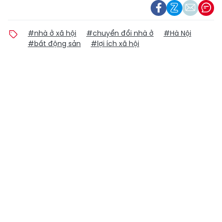
#nhà ở xã hội
#chuyển đổi nhà ở
#Hà Nội
#bất động sản
#lợi ích xã hội