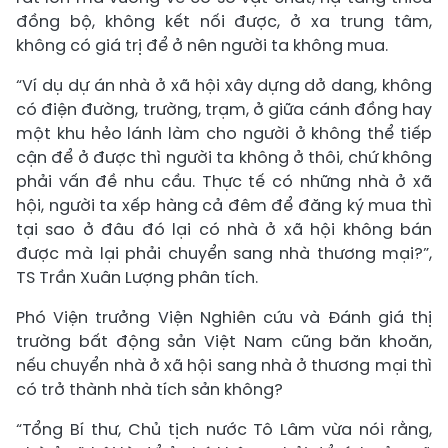
đồng bộ, không kết nối được, ở xa trung tâm,
không có giá trị để ở nên người ta không mua.
“Ví dụ dự án nhà ở xã hội xây dựng dở dang, không
có điện đường, trường, trạm, ở giữa cánh đồng hay
một khu hẻo lánh làm cho người ở không thể tiếp
cận để ở được thì người ta không ở thôi, chứ không
phải vấn đề nhu cầu. Thực tế có những nhà ở xã
hội, người ta xếp hàng cả đêm để đăng ký mua thì
tại sao ở đâu đó lại có nhà ở xã hội không bán
được mà lại phải chuyển sang nhà thương mại?”,
TS Trần Xuân Lượng phân tích.
Phó Viện trưởng Viện Nghiên cứu và Đánh giá thị
trường bất động sản Việt Nam cũng băn khoăn,
nếu chuyển nhà ở xã hội sang nhà ở thương mại thì
có trở thành nhà tích sản không?
“Tổng Bí thư, Chủ tịch nước Tô Lâm vừa nói rằng,