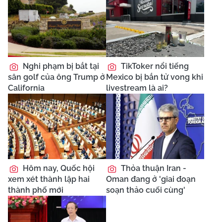
Nghi phạm bị bắt tại
TikToker nổi tiếng
sân golf của ông Trump ở
Mexico bị bắn tử vong khi
California
livestream là ai?
Hôm nay, Quốc hội
Thỏa thuận Iran -
xem xét thành lập hai
Oman đang ở 'giai đoạn
thành phố mới
soạn thảo cuối cùng'