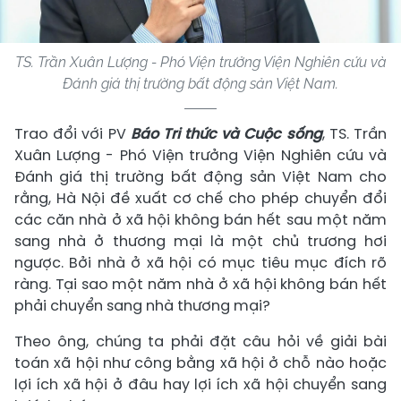
TS. Trần Xuân Lượng - Phó Viện trưởng Viện Nghiên cứu và
Đánh giá thị trường bất động sản Việt Nam.
Trao đổi với PV
Báo
Tri thức và Cuộc sống
, TS. Trần
Xuân Lượng - Phó Viện trưởng Viện Nghiên cứu và
Đánh giá thị trường bất động sản Việt Nam cho
rằng, Hà Nội đề xuất cơ chế cho phép chuyển đổi
các căn nhà ở xã hội không bán hết sau một năm
sang nhà ở thương mại là một chủ trương hơi
ngược. Bởi nhà ở xã hội có mục tiêu mục đích rõ
ràng. Tại sao một năm nhà ở xã hội không bán hết
phải chuyển sang nhà thương mại?
Theo ông, chúng ta phải đặt câu hỏi về giải bài
toán xã hội như công bằng xã hội ở chỗ nào hoặc
lợi ích xã hội ở đâu hay lợi ích xã hội chuyển sang