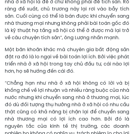
nhà ở xã hội là để ở chứ không phải để tích sản. Rõ
ràng đề xuất, chủ trương này lại rơi vào bẫy tích
sản. Cuối cùng có thể là bán được khi chuyển sang
nhà thương mại nhưng không phải bài toán gốc đó
là kỹ thuật hạ tầng xã hội có thể ở được mà lại trở
về câu chuyện tích sản”, ông Lượng nhấn mạnh.
Một băn khoăn khác mà chuyên gia bất động sản
đặt ra đó là lo ngại về bài toán lợi ích. Bởi việc phát
triển nhà ở xã hội trong tay chủ đầu tư, cái nào lợi
hơn, họ sẽ hướng đến cái đó.
“Chẳng hạn như nhà ở xã hội không có lời và bị
khống chế về lợi nhuận và nhiều ràng buộc của nhà
nước nhưng khi chuyển sang nhà ở thương mại, lúc
đó dù đối tượng thụ hưởng nhà ở xã hội có nhu cầu
thật cũng có khả năng bị chặn lại để chuyển sang
nhà thương mại có lợi ích cao hơn. Bởi đó là
nguyên tắc của kinh tế thị trường, các doanh
nghiệp họ không có nghĩa vụ, trách nhiệm lo cho lợi