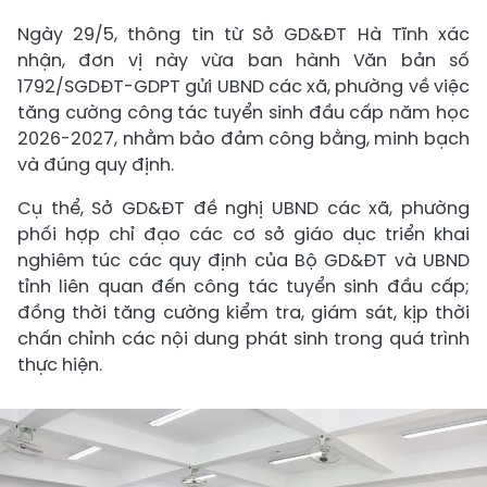
Ngày 29/5, thông tin từ Sở GD&ĐT Hà Tĩnh xác
nhận, đơn vị này vừa ban hành Văn bản số
1792/SGDĐT-GDPT gửi UBND các xã, phường về việc
tăng cường công tác tuyển sinh đầu cấp năm học
2026-2027, nhằm bảo đảm công bằng, minh bạch
và đúng quy định.
Cụ thể, Sở GD&ĐT đề nghị UBND các xã, phường
phối hợp chỉ đạo các cơ sở giáo dục triển khai
nghiêm túc các quy định của Bộ GD&ĐT và UBND
tỉnh liên quan đến công tác tuyển sinh đầu cấp;
đồng thời tăng cường kiểm tra, giám sát, kịp thời
chấn chỉnh các nội dung phát sinh trong quá trình
thực hiện.