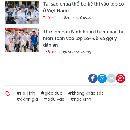
Tại sao chưa thể bỏ kỳ thi vào lớp 10
ở Việt Nam?
Thời sự
28/05/2026 05:07
Thí sinh Bắc Ninh hoàn thành bài thi
môn Toán vào lớp 10- Đề và gợi ý
đáp án
Thời sự
27/05/2026 06:29
#Hà Tĩnh
#giáo dục
#không khảo sát
#đánh giá
#đầu vào
#học sinh