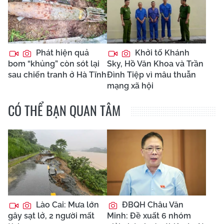
Phát hiện quả
Khởi tố Khánh
bom “khủng” còn sót lại
Sky, Hồ Văn Khoa và Trần
sau chiến tranh ở Hà Tĩnh
Đình Tiệp vì mâu thuẫn
mạng xã hội
CÓ THỂ BẠN QUAN TÂM
Lào Cai: Mưa lớn
ĐBQH Châu Văn
gây sạt lở, 2 người mất
Minh: Đề xuất 6 nhóm