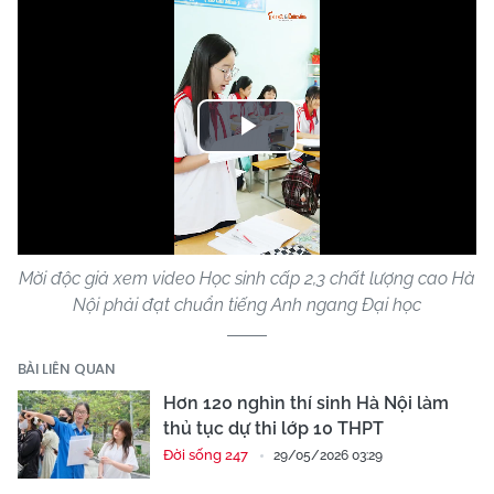
Play
Video
Mời độc giả xem video Học sinh cấp 2,3 chất lượng cao Hà
Nội phải đạt chuẩn tiếng Anh ngang Đại học
BÀI LIÊN QUAN
Hơn 120 nghìn thí sinh Hà Nội làm
thủ tục dự thi lớp 10 THPT
Đời sống 247
29/05/2026 03:29