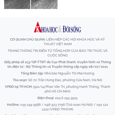
CƠ QUAN CHỦ QUẢN:
LIÊN HIỆP CÁC HỘI KHOA HỌC VÀ KỸ
THUẬT VIỆT NAM
TRANG THÔNG TIN ĐIỆN TỬ TỔNG HỢP CỦA BÁO TRI THỨC VÀ
CUỘC SỐNG
Giấy phép số 113/GP-TTĐT do Cục Phát thanh, truyền hình và Thông
tin điện tử - Bộ Thông tin và Truyền thông cấp ngày 08/07/2021
Tổng Biên tập:
Nhà báo Nguyễn Thị Mai Hương
Tòa soạn:
Số 70 Trần Hưng Đạo, phường Cửa Nam, Hà Nội
VPĐD tại TP.HCM:
590/24 Phan Văn Trị, phường Hạnh Thông, Thành
phố Hồ Chí Minh
Điện thoại:
024 6 254 3519
Hotline:
035 249 5588 / 096 523 7756 (Toà soạn Hà Nội) / 091 122
1222 (VPĐD TPHCM)