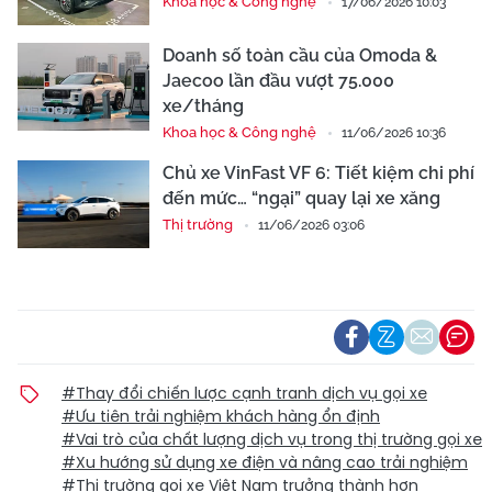
Khoa học & Công nghệ
17/06/2026 10:03
Doanh số toàn cầu của Omoda &
Jaecoo lần đầu vượt 75.000
xe/tháng
Khoa học & Công nghệ
11/06/2026 10:36
Chủ xe VinFast VF 6: Tiết kiệm chi phí
đến mức… “ngại” quay lại xe xăng
Thị trường
11/06/2026 03:06
#Thay đổi chiến lược cạnh tranh dịch vụ gọi xe
#Ưu tiên trải nghiệm khách hàng ổn định
#Vai trò của chất lượng dịch vụ trong thị trường gọi xe
#Xu hướng sử dụng xe điện và nâng cao trải nghiệm
#Thị trường gọi xe Việt Nam trưởng thành hơn