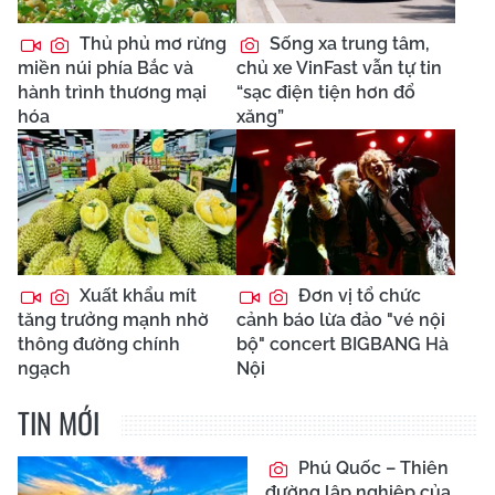
Thủ phủ mơ rừng
Sống xa trung tâm,
miền núi phía Bắc và
chủ xe VinFast vẫn tự tin
hành trình thương mại
“sạc điện tiện hơn đổ
hóa
xăng”
Xuất khẩu mít
Đơn vị tổ chức
tăng trưởng mạnh nhờ
cảnh báo lừa đảo "vé nội
thông đường chính
bộ" concert BIGBANG Hà
ngạch
Nội
TIN MỚI
Phú Quốc – Thiên
đường lập nghiệp của