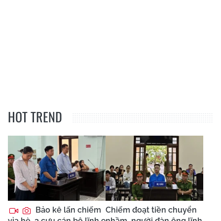
HOT TREND
Bảo kê lấn chiếm
Chiếm đoạt tiền chuyển
vỉa hè, 3 cựu cán bộ lĩnh 9
nhầm, người đàn ông lĩnh