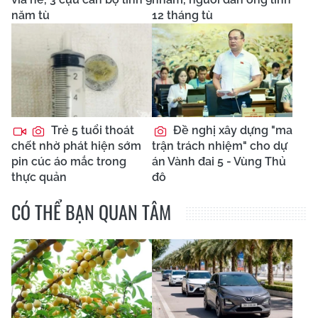
năm tù
12 tháng tù
Trẻ 5 tuổi thoát
Đề nghị xây dựng "ma
chết nhờ phát hiện sớm
trận trách nhiệm" cho dự
pin cúc áo mắc trong
án Vành đai 5 - Vùng Thủ
thực quản
đô
CÓ THỂ BẠN QUAN TÂM