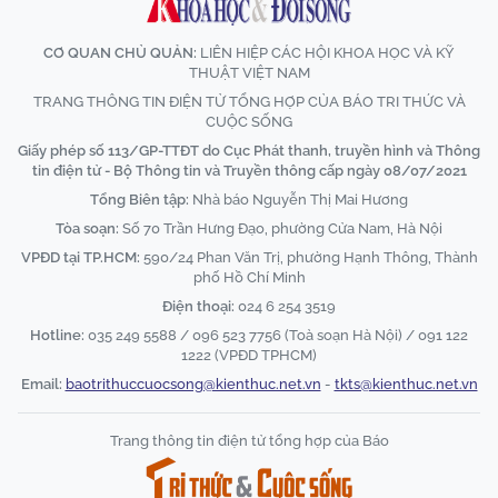
CƠ QUAN CHỦ QUẢN:
LIÊN HIỆP CÁC HỘI KHOA HỌC VÀ KỸ
THUẬT VIỆT NAM
TRANG THÔNG TIN ĐIỆN TỬ TỔNG HỢP CỦA BÁO TRI THỨC VÀ
CUỘC SỐNG
Giấy phép số 113/GP-TTĐT do Cục Phát thanh, truyền hình và Thông
tin điện tử - Bộ Thông tin và Truyền thông cấp ngày 08/07/2021
Tổng Biên tập:
Nhà báo Nguyễn Thị Mai Hương
Tòa soạn:
Số 70 Trần Hưng Đạo, phường Cửa Nam, Hà Nội
VPĐD tại TP.HCM:
590/24 Phan Văn Trị, phường Hạnh Thông, Thành
phố Hồ Chí Minh
Điện thoại:
024 6 254 3519
Hotline:
035 249 5588 / 096 523 7756 (Toà soạn Hà Nội) / 091 122
1222 (VPĐD TPHCM)
Email:
baotrithuccuocsong@kienthuc.net.vn
-
tkts@kienthuc.net.vn
Trang thông tin điện tử tổng hợp của Báo