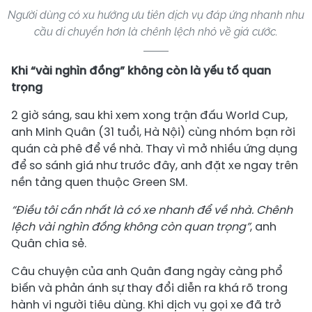
Người dùng có xu hướng ưu tiên dịch vụ đáp ứng nhanh nhu
cầu di chuyển hơn là chênh lệch nhỏ về giá cước.
Khi “vài nghìn đồng” không còn là yếu tố quan
trọng
2 giờ sáng, sau khi xem xong trận đấu World Cup,
anh Minh Quân (31 tuổi, Hà Nội) cùng nhóm bạn rời
quán cà phê để về nhà. Thay vì mở nhiều ứng dụng
để so sánh giá như trước đây, anh đặt xe ngay trên
nền tảng quen thuộc Green SM.
“Điều tôi cần nhất là có xe nhanh để về nhà. Chênh
lệch vài nghìn đồng không còn quan trọng”
, anh
Quân chia sẻ.
Câu chuyện của anh Quân đang ngày càng phổ
biến và phản ánh sự thay đổi diễn ra khá rõ trong
hành vi người tiêu dùng. Khi dịch vụ gọi xe đã trở