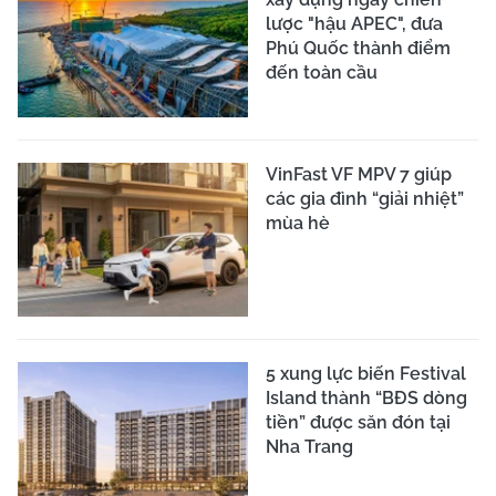
lược "hậu APEC", đưa
Phú Quốc thành điểm
đến toàn cầu
VinFast VF MPV 7 giúp
các gia đình “giải nhiệt”
mùa hè
5 xung lực biến Festival
Island thành “BĐS dòng
tiền” được săn đón tại
Nha Trang