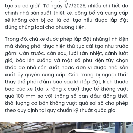
tạo xe cơ giới". Từ ngày 1/7/2026, nhiều chi tiết do
chính nhà sản xuất thiết kê, công bố và cung cấp
sẽ không còn bị coi là cải tạo nếu được lắp đặt
đúng chủng loại cho phương tiện.
Trong đó, chủ xe được phép lắp đặt những linh kiện
mà không phải thực hiện thủ tục cải tạo như trước
gồm: Cản trước, cản sau, lưới tản nhiệt, cánh lướt
gió, bậc lên xuống và một số phụ kiện tùy chọn
khác do nhà sản xuất hoặc đơn vị được nhà sản
xuất ủy quyền cung cấp. Các trang bị ngoại thất
thay thế phải đảm báo sau khi lắp đặt, kích thước
bao của xe (dài x rộng x cao) thực tế không vượt
quá 100 mm so với thông số ban đầu; đồng thời,
khối lượng cơ bản không vượt quá sai số cho phép
theo quy định tại quy chuẩn kỹ thuật quốc gia.