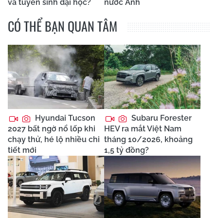
và tuyển sinh đại học?
nước Anh
CÓ THỂ BẠN QUAN TÂM
Hyundai Tucson
Subaru Forester
2027 bất ngờ nổ lốp khi
HEV ra mắt Việt Nam
chạy thử, hé lộ nhiều chi
tháng 10/2026, khoảng
tiết mới
1,5 tỷ đồng?