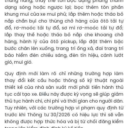
thùng hàng, thay thế tôn bọc dạng phẳng thành
dạng sóng hoặc ngược lại; bọc thêm tôn phần
khung mui của xe mui phủ; lắp thêm hoặc tháo bỏ
nắp chắn bụi cho thùng chở hàng của ôtô tải tự
đổ, rơ-moóc tải tự đổ, sơ mi rơ-moóc tải tự đổ;
lắp thay thế hoặc tháo bỏ nắp che khoang chở
hàng, hành lý của ôtô pickup, lắp đặt thêm bậc
bước chân lên xuống, trang trí ống xả, đai trang trí
bảo hiểm đèn chiếu sáng, đèn tín hiệu, cánh lướt
gió, mui gió.
Quy định mới làm rõ chỉ những trường hợp làm
thay đổi kết cấu hoặc thông số kỹ thuật ngoài
thiết kế của nhà sản xuất mới phải tiến hành thủ
tục cải tạo xe. Điều này được kỳ vọng sẽ giúp giảm
thủ tục hành chí, chi phí và thời gian cho người dân.
Tuy nhiên, với các trường hợp vi phạm quy định từ
trước khi Thông tư 30/2026 có hiệu lực thì sẽ vẫn
không được hợp thức hóa và bị từ chối đăng kiểm