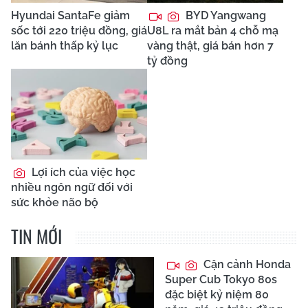
Hyundai SantaFe giảm
BYD Yangwang
sốc tới 220 triệu đồng, giá
U8L ra mắt bản 4 chỗ mạ
lăn bánh thấp kỷ lục
vàng thật, giá bán hơn 7
tỷ đồng
Lợi ích của việc học
nhiều ngôn ngữ đối với
sức khỏe não bộ
TIN MỚI
Cận cảnh Honda
Super Cub Tokyo 80s
đặc biệt kỷ niệm 80