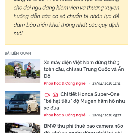
cho đội ngũ đăng kiểm viên và thường xuyên
hướng dẫn các cơ sở chuẩn bị nhân lực để
đảm bảo triển khai thông nhất các quy định
mới.
BÀI LIÊN QUAN
Xe máy điện Việt Nam đứng thứ 3
toàn cầu, chỉ sau Trung Quốc và Ấn
Độ
Khoa học & Công nghệ
23/04/2026 12:31
Chi tiết Honda Super-One
"bé hạt tiêu" độ Mugen hầm hố như
xe đua
Khoa học & Công nghệ
18/04/2026 05:17
BMW thu phí thuê bao camera 360
độ, chủ xe muốn dùng phải trả phí