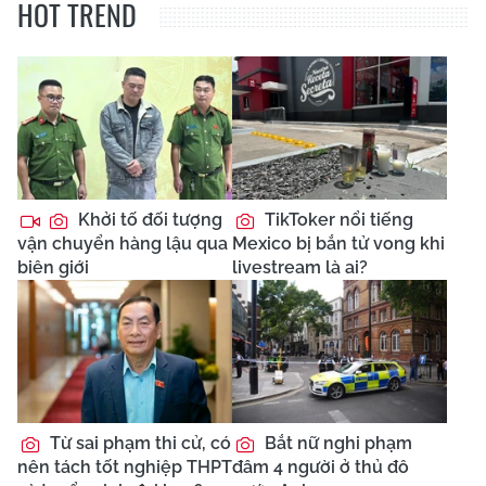
HOT TREND
Khởi tố đối tượng
TikToker nổi tiếng
vận chuyển hàng lậu qua
Mexico bị bắn tử vong khi
biên giới
livestream là ai?
Từ sai phạm thi cử, có
Bắt nữ nghi phạm
nên tách tốt nghiệp THPT
đâm 4 người ở thủ đô