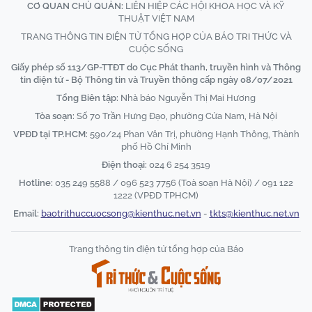
CƠ QUAN CHỦ QUẢN:
LIÊN HIỆP CÁC HỘI KHOA HỌC VÀ KỸ
THUẬT VIỆT NAM
TRANG THÔNG TIN ĐIỆN TỬ TỔNG HỢP CỦA BÁO TRI THỨC VÀ
CUỘC SỐNG
Giấy phép số 113/GP-TTĐT do Cục Phát thanh, truyền hình và Thông
tin điện tử - Bộ Thông tin và Truyền thông cấp ngày 08/07/2021
Tổng Biên tập:
Nhà báo Nguyễn Thị Mai Hương
Tòa soạn:
Số 70 Trần Hưng Đạo, phường Cửa Nam, Hà Nội
VPĐD tại TP.HCM:
590/24 Phan Văn Trị, phường Hạnh Thông, Thành
phố Hồ Chí Minh
Điện thoại:
024 6 254 3519
Hotline:
035 249 5588 / 096 523 7756 (Toà soạn Hà Nội) / 091 122
1222 (VPĐD TPHCM)
Email:
baotrithuccuocsong@kienthuc.net.vn
-
tkts@kienthuc.net.vn
Trang thông tin điện tử tổng hợp của Báo