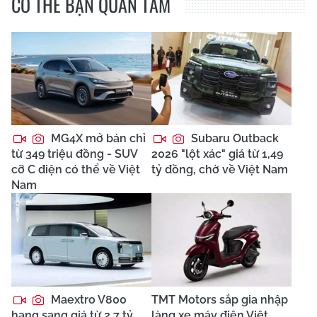
CÓ THỂ BẠN QUAN TÂM
MG4X mở bán chỉ
Subaru Outback
từ 349 triệu đồng - SUV
2026 "lột xác" giá từ 1,49
cỡ C điện có thể về Việt
tỷ đồng, chờ về Việt Nam
Nam
Maextro V800
TMT Motors sắp gia nhập
hạng sang giá từ 2,7 tỷ
làng xe máy điện Việt