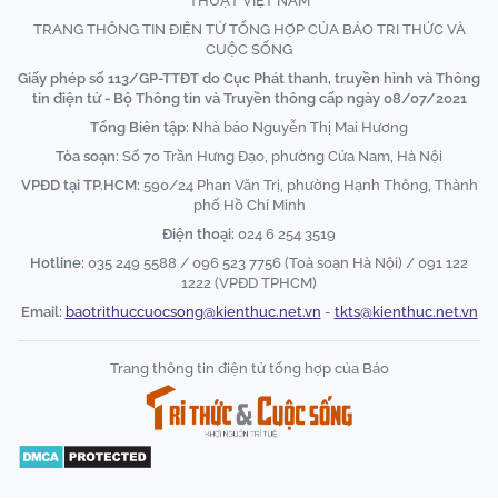
THUẬT VIỆT NAM
TRANG THÔNG TIN ĐIỆN TỬ TỔNG HỢP CỦA BÁO TRI THỨC VÀ
CUỘC SỐNG
Giấy phép số 113/GP-TTĐT do Cục Phát thanh, truyền hình và Thông
tin điện tử - Bộ Thông tin và Truyền thông cấp ngày 08/07/2021
Tổng Biên tập:
Nhà báo Nguyễn Thị Mai Hương
Tòa soạn:
Số 70 Trần Hưng Đạo, phường Cửa Nam, Hà Nội
VPĐD tại TP.HCM:
590/24 Phan Văn Trị, phường Hạnh Thông, Thành
phố Hồ Chí Minh
Điện thoại:
024 6 254 3519
Hotline:
035 249 5588 / 096 523 7756 (Toà soạn Hà Nội) / 091 122
1222 (VPĐD TPHCM)
Email:
baotrithuccuocsong@kienthuc.net.vn
-
tkts@kienthuc.net.vn
Trang thông tin điện tử tổng hợp của Báo