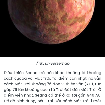
Ảnh: universemap
Điều khiến Sedna trở nên khác thường là khoảng
cách cực xa với Mặt Trời. Tại điểm cận nhật, nó vẫn
cách Mặt Trời khoảng 76 đơn vị thiên văn (AU), tức
gấp 76 lần khoảng cách từ Trái Đất đến Mặt Trời. Ở
điểm viễn nhật, Sedna có thể ở xa tới gần 940 AU.
Để dễ hình dung, nếu Trái Đất cách Mặt Trời 1 mét