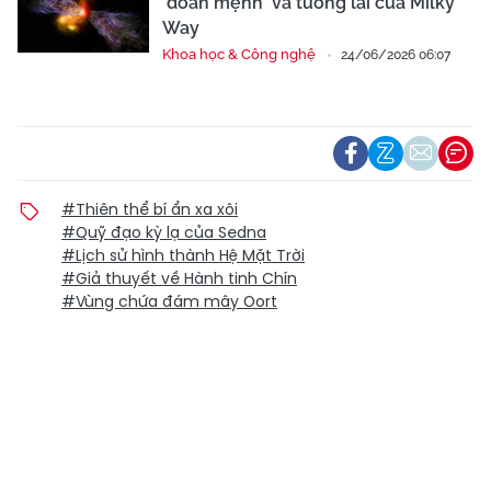
'đoản mệnh' và tương lai của Milky
Way
Khoa học & Công nghệ
24/06/2026 06:07
#Thiên thể bí ẩn xa xôi
#Quỹ đạo kỳ lạ của Sedna
#Lịch sử hình thành Hệ Mặt Trời
#Giả thuyết về Hành tinh Chín
#Vùng chứa đám mây Oort