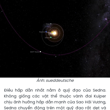
Ảnh: sueddeutsche
Điều hấp dẫn nhất nằm ở quỹ đạo của Sedna.
Không giống các vật thể thuộc vành đai Kuiper
chịu ảnh hưởng hấp dẫn mạnh của Sao Hải Vương,
Sedna chuyển động trên một quỹ đạo rất dẹt và