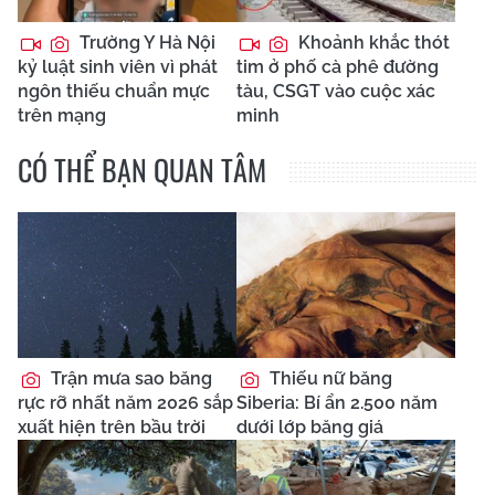
Trường Y Hà Nội
Khoảnh khắc thót
kỷ luật sinh viên vì phát
tim ở phố cà phê đường
ngôn thiếu chuẩn mực
tàu, CSGT vào cuộc xác
trên mạng
minh
CÓ THỂ BẠN QUAN TÂM
Trận mưa sao băng
Thiếu nữ băng
rực rỡ nhất năm 2026 sắp
Siberia: Bí ẩn 2.500 năm
xuất hiện trên bầu trời
dưới lớp băng giá