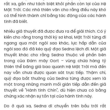
rất xa, gần như tách biệt khỏi phần còn lại của Hệ
Mặt Trời. Các nhà thiên văn cho rằng điều này khó
có thể hình thành chỉ bằng tác động của các hành
tinh đã biết.
Nhiều giả thuyết đã được đưa ra để giải thích. Có ý
kiến cho rằng trong thời kỳ sơ khai, Mặt Trời từng đi
ngang qua một ngôi sao khác, lực hấp dẫn của
ngôi sao đó đã kéo quỹ đạo Sedna lệch đi. Một giả
thuyết khác cho rằng Sedna thuộc về phần bên
trong của Đám mây Oort – vùng chứa hàng tỷ
thiên thể băng giá bao quanh Hệ Mặt Trời mà đến
nay vẫn chưa được quan sát trực tiếp. Thậm chí,
quỹ đạo bất thường của Sedna từng được xem là
một trong những manh mối gián tiếp dẫn đến giả
thuyết về "Hành tinh Chín", dù hiện chưa có bằng
chứng xác nhận sự tồn tại của hành tinh này.
Do ở quá xa, Sedna di chuyển trên bầu trời rất