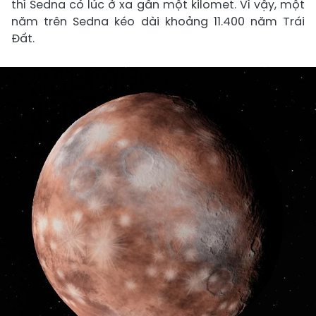
thì Sedna có lúc ở xa gần một kilomet. Vì vậy, một
năm trên Sedna kéo dài khoảng 11.400 năm Trái
Đất.