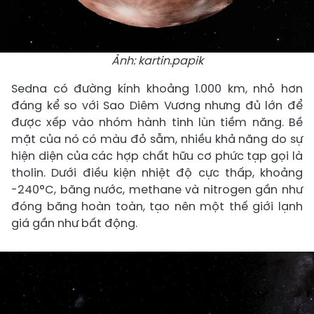
Ảnh: kartin.papik
Sedna có đường kính khoảng 1.000 km, nhỏ hơn
đáng kể so với Sao Diêm Vương nhưng đủ lớn để
được xếp vào nhóm hành tinh lùn tiềm năng. Bề
mặt của nó có màu đỏ sẫm, nhiều khả năng do sự
hiện diện của các hợp chất hữu cơ phức tạp gọi là
tholin. Dưới điều kiện nhiệt độ cực thấp, khoảng
-240°C, băng nước, methane và nitrogen gần như
đóng băng hoàn toàn, tạo nên một thế giới lạnh
giá gần như bất động.