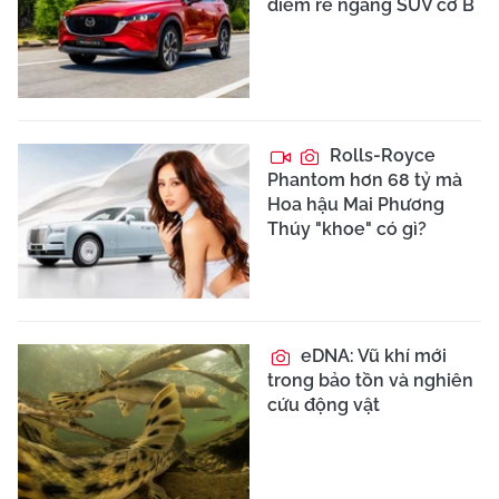
điểm rẻ ngang SUV cỡ B
Rolls-Royce
Phantom hơn 68 tỷ mà
Hoa hậu Mai Phương
Thúy "khoe" có gì?
eDNA: Vũ khí mới
trong bảo tồn và nghiên
cứu động vật