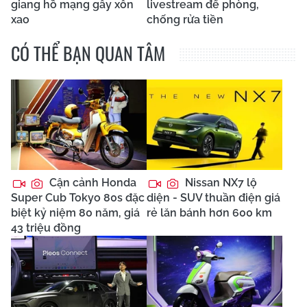
giang hồ mạng gây xôn
livestream để phòng,
xao
chống rửa tiền
CÓ THỂ BẠN QUAN TÂM
Cận cảnh Honda
Nissan NX7 lộ
Super Cub Tokyo 80s đặc
diện - SUV thuần điện giá
biệt kỷ niệm 80 năm, giá
rẻ lăn bánh hơn 600 km
43 triệu đồng