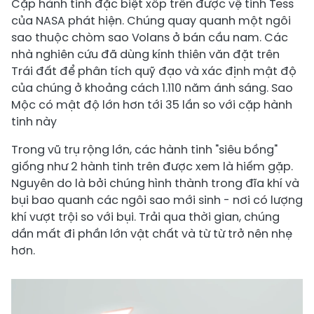
Cặp hành tinh đặc biệt xốp trên được vệ tinh Tess
của NASA phát hiện. Chúng quay quanh một ngôi
sao thuộc chòm sao Volans ở bán cầu nam. Các
nhà nghiên cứu đã dùng kính thiên văn đặt trên
Trái đất để phân tích quỹ đạo và xác định mật độ
của chúng ở khoảng cách 1.110 năm ánh sáng. Sao
Mộc có mật độ lớn hơn tới 35 lần so với cặp hành
tinh này
Trong vũ trụ rộng lớn, các hành tinh "siêu bồng"
giống như 2 hành tinh trên được xem là hiếm gặp.
Nguyên do là bởi chúng hình thành trong đĩa khí và
bụi bao quanh các ngôi sao mới sinh - nơi có lượng
khí vượt trội so với bụi. Trải qua thời gian, chúng
dần mất đi phần lớn vật chất và từ từ trở nên nhẹ
hơn.