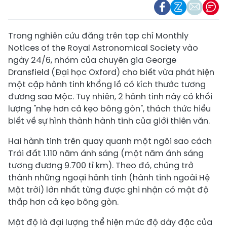
Trong nghiên cứu đăng trên tạp chí Monthly
Notices of the Royal Astronomical Society vào
ngày 24/6, nhóm của chuyên gia George
Dransfield (Đại học Oxford) cho biết vừa phát hiện
một cặp hành tinh khổng lồ có kích thước tương
đương sao Mộc. Tuy nhiên, 2 hành tinh này có khối
lượng "nhẹ hơn cả kẹo bông gòn", thách thức hiểu
biết về sự hình thành hành tinh của giới thiên văn.
Hai hành tinh trên quay quanh một ngôi sao cách
Trái đất 1.110 năm ánh sáng (một năm ánh sáng
tương đương 9.700 tỉ km). Theo đó, chúng trở
thành những ngoại hành tinh (hành tinh ngoài Hệ
Mặt trời) lớn nhất từng được ghi nhận có mật độ
thấp hơn cả kẹo bông gòn.
Mật độ là đại lượng thể hiện mức độ dày đặc của