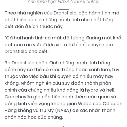
Ảnh minh họa: NASA/Daniel Rutter.
Theo nhà nghiên cứu Dransfield, cặp hành tinh mới
phát hiện còn là những hành tinh nhẹ nhất từng
biết đến ở kích thước này.
"Cả hai hành tinh có mật độ tương đương một khối
bọt cạo râu vừa được xịt ra từ bình", chuyên gia
Dransfield cho biết.
Bà Dransfield nhận định những hành tinh bồng
bềnh này có thể có màu trắng hoặc xanh lam, tùy
thuộc vào việc bầu khí quyển có nhiều mây hay
không. Nhóm nghiên cứu suy đoán thành phần
chính của chúng nhiều khả năng là hydro và heli.
Các chuyên gia cần tiến hành thêm các quan sát
bằng kính viễn vọng không gian Webb của Cơ quan
Hàng không vũ trụ Mỹ (NASA) để xác nhận thành
phần hóa học của chúng.