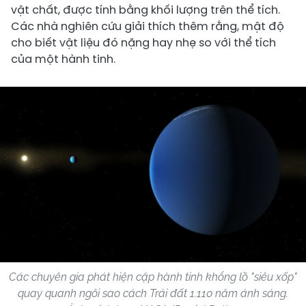
vật chất, được tính bằng khối lượng trên thể tích.
Các nhà nghiên cứu giải thích thêm rằng, mật độ
cho biết vật liệu đó nặng hay nhẹ so với thể tích
của một hành tinh.
Các chuyên gia phát hiện cặp hành tinh khổng lồ "siêu xốp"
quay quanh ngôi sao cách Trái đất 1.110 năm ánh sáng.