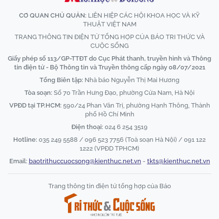
CƠ QUAN CHỦ QUẢN:
LIÊN HIỆP CÁC HỘI KHOA HỌC VÀ KỸ
THUẬT VIỆT NAM
TRANG THÔNG TIN ĐIỆN TỬ TỔNG HỢP CỦA BÁO TRI THỨC VÀ
CUỘC SỐNG
Giấy phép số 113/GP-TTĐT do Cục Phát thanh, truyền hình và Thông
tin điện tử - Bộ Thông tin và Truyền thông cấp ngày 08/07/2021
Tổng Biên tập:
Nhà báo Nguyễn Thị Mai Hương
Tòa soạn:
Số 70 Trần Hưng Đạo, phường Cửa Nam, Hà Nội
VPĐD tại TP.HCM:
590/24 Phan Văn Trị, phường Hạnh Thông, Thành
phố Hồ Chí Minh
Điện thoại:
024 6 254 3519
Hotline:
035 249 5588 / 096 523 7756 (Toà soạn Hà Nội) / 091 122
1222 (VPĐD TPHCM)
Email:
baotrithuccuocsong@kienthuc.net.vn
-
tkts@kienthuc.net.vn
Trang thông tin điện tử tổng hợp của Báo