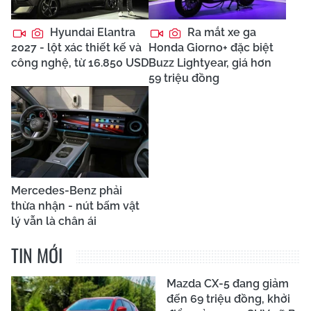
Hyundai Elantra
Ra mắt xe ga
2027 - lột xác thiết kế và
Honda Giorno+ đặc biệt
công nghệ, từ 16.850 USD
Buzz Lightyear, giá hơn
59 triệu đồng
Mercedes-Benz phải
thừa nhận - nút bấm vật
lý vẫn là chân ái
TIN MỚI
Mazda CX-5 đang giảm
đến 69 triệu đồng, khởi