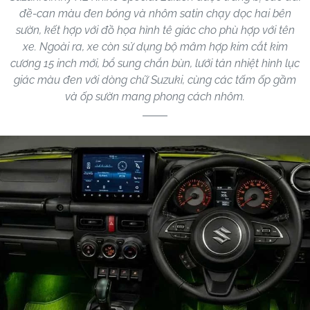
đề-can màu đen bóng và nhôm satin chạy dọc hai bên
sườn, kết hợp với đồ họa hình tê giác cho phù hợp với tên
xe. Ngoài ra, xe còn sử dụng bộ mâm hợp kim cắt kim
cương 15 inch mới, bổ sung chắn bùn, lưới tản nhiệt hình lục
giác màu đen với dòng chữ Suzuki, cùng các tấm ốp gầm
và ốp sườn mang phong cách nhôm.