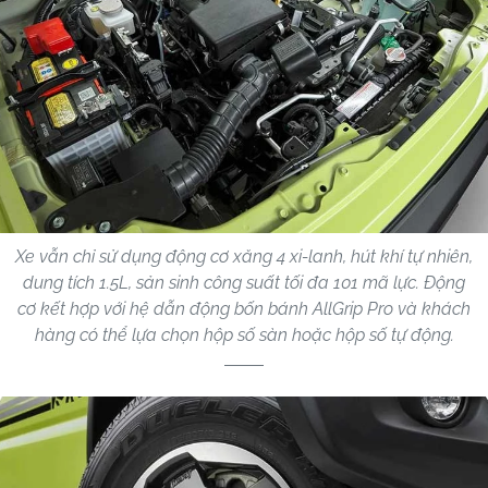
Xe vẫn chỉ sử dụng động cơ xăng 4 xi-lanh, hút khí tự nhiên,
dung tích 1.5L, sản sinh công suất tối đa 101 mã lực. Động
cơ kết hợp với hệ dẫn động bốn bánh AllGrip Pro và khách
hàng có thể lựa chọn hộp số sàn hoặc hộp số tự động.