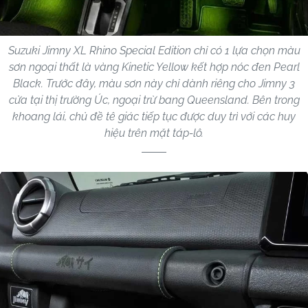
Suzuki Jimny XL Rhino Special Edition chỉ có 1 lựa chọn màu
sơn ngoại thất là vàng Kinetic Yellow kết hợp nóc đen Pearl
Black. Trước đây, màu sơn này chỉ dành riêng cho Jimny 3
cửa tại thị trường Úc, ngoại trừ bang Queensland. Bên trong
khoang lái, chủ đề tê giác tiếp tục được duy trì với các huy
hiệu trên mặt táp-lô.