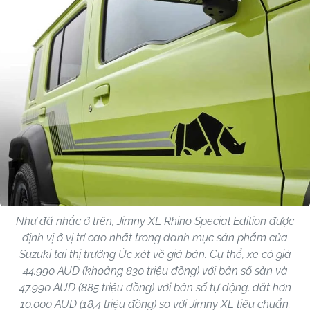
Như đã nhắc ở trên, Jimny XL Rhino Special Edition được
định vị ở vị trí cao nhất trong danh mục sản phẩm của
Suzuki tại thị trường Úc xét về giá bán. Cụ thể, xe có giá
44.990 AUD (khoảng 830 triệu đồng) với bản số sàn và
47.990 AUD (885 triệu đồng) với bản số tự động, đắt hơn
10.000 AUD (18,4 triệu đồng) so với Jimny XL tiêu chuẩn.