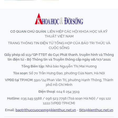
CƠ QUAN CHỦ QUẢN:
LIÊN HIỆP CÁC HỘI KHOA HỌC VÀ KỸ
THUẬT VIỆT NAM
TRANG THÔNG TIN ĐIỆN TỬ TỔNG HỢP CỦA BÁO TRI THỨC VÀ
CUỘC SỐNG
Giấy phép số 113/GP-TTĐT do Cục Phát thanh, truyền hình và Thông
tin điện tử - Bộ Thông tin và Truyền thông cấp ngày 08/07/2021
Tổng Biên tập:
Nhà báo Nguyễn Thị Mai Hương
Tòa soạn:
Số 70 Trần Hưng Đạo, phường Cửa Nam, Hà Nội
VPĐD tại TP.HCM:
590/24 Phan Văn Trị, phường Hạnh Thông, Thành
phố Hồ Chí Minh
Điện thoại:
024 6 254 3519
Hotline:
035 249 5588 / 096 523 7756 (Toà soạn Hà Nội) / 091 122
1222 (VPĐD TPHCM)
Email:
baotrithuccuocsong@kienthuc.net.vn
-
tkts@kienthuc.net.vn