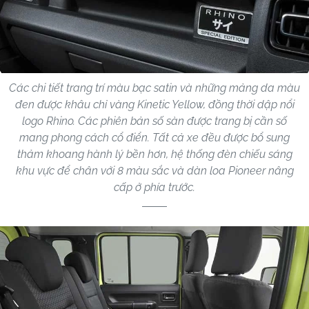
Các chi tiết trang trí màu bạc satin và những mảng da màu
đen được khâu chỉ vàng Kinetic Yellow, đồng thời dập nổi
logo Rhino. Các phiên bản số sàn được trang bị cần số
mang phong cách cổ điển. Tất cả xe đều được bổ sung
thảm khoang hành lý bền hơn, hệ thống đèn chiếu sáng
khu vực để chân với 8 màu sắc và dàn loa Pioneer nâng
cấp ở phía trước.