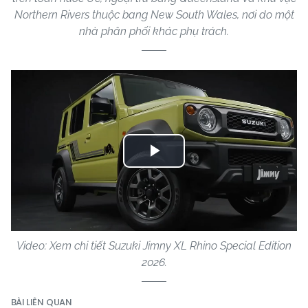
Northern Rivers thuộc bang New South Wales, nơi do một
nhà phân phối khác phụ trách.
Play
Video
Video: Xem chi tiết Suzuki Jimny XL Rhino Special Edition
2026.
BÀI LIÊN QUAN