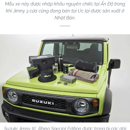
Mẫu xe này được nhập khẩu nguyên chiếc tại Ấn Độ trong
khi Jimny 3 cửa cũng đang bán tại Úc lại được sản xuất ở
Nhật Bản.
Suzuki Jimny XL Rhino Special Edition được trang bị các dải