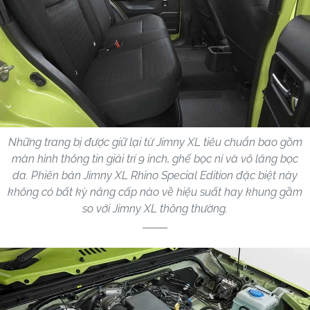
Những trang bị được giữ lại từ Jimny XL tiêu chuẩn bao gồm
màn hình thông tin giải trí 9 inch, ghế bọc nỉ và vô lăng bọc
da. Phiên bản Jimny XL Rhino Special Edition đặc biệt này
không có bất kỳ nâng cấp nào về hiệu suất hay khung gầm
so với Jimny XL thông thường.