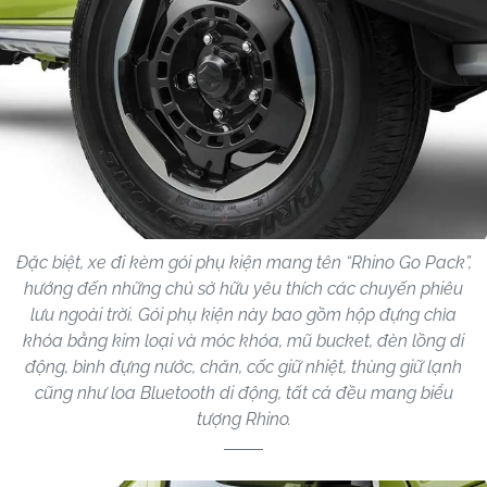
Đặc biệt, xe đi kèm gói phụ kiện mang tên “Rhino Go Pack”,
hướng đến những chủ sở hữu yêu thích các chuyến phiêu
lưu ngoài trời. Gói phụ kiện này bao gồm hộp đựng chìa
khóa bằng kim loại và móc khóa, mũ bucket, đèn lồng di
động, bình đựng nước, chăn, cốc giữ nhiệt, thùng giữ lạnh
cũng như loa Bluetooth di động, tất cả đều mang biểu
tượng Rhino.