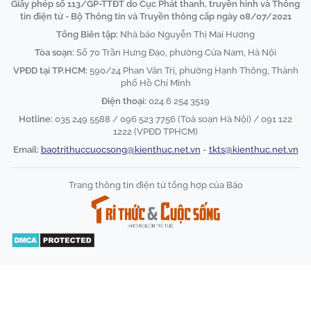
Giấy phép số 113/GP-TTĐT do Cục Phát thanh, truyền hình và Thông
tin điện tử - Bộ Thông tin và Truyền thông cấp ngày 08/07/2021
Tổng Biên tập:
Nhà báo Nguyễn Thị Mai Hương
Tòa soạn:
Số 70 Trần Hưng Đạo, phường Cửa Nam, Hà Nội
VPĐD tại TP.HCM:
590/24 Phan Văn Trị, phường Hạnh Thông, Thành
phố Hồ Chí Minh
Điện thoại:
024 6 254 3519
Hotline:
035 249 5588 / 096 523 7756 (Toà soạn Hà Nội) / 091 122
1222 (VPĐD TPHCM)
Email:
baotrithuccuocsong@kienthuc.net.vn
-
tkts@kienthuc.net.vn
Trang thông tin điện tử tổng hợp của Báo