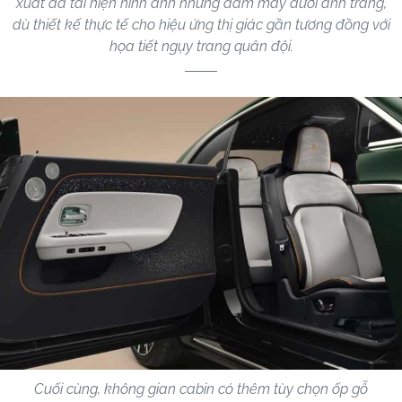
xuất đã tái hiện hình ảnh những đám mây dưới ánh trăng,
dù thiết kế thực tế cho hiệu ứng thị giác gần tương đồng với
họa tiết ngụy trang quân đội.
Cuối cùng, không gian cabin có thêm tùy chọn ốp gỗ