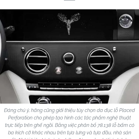
Đáng chú ý, hãng cũng giới thiệu tùy chọn da đục lỗ Placed
Perforation cho phép tạo hình các tác phẩm nghệ thuật
trực tiếp trên ghế ngồi. Bằng việc phân bổ 78.138 lỗ bấm có
ba kích cỡ khác nhau trên tựa lưng và tựa đầu, nhà sản