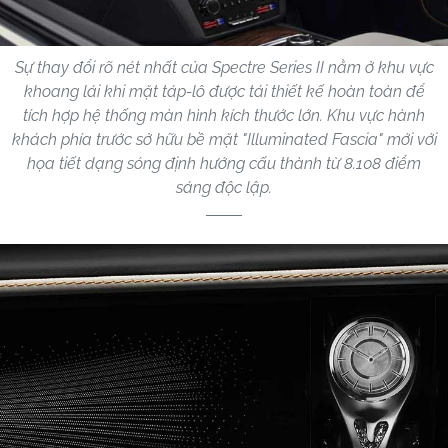
Sự thay đổi rõ nét nhất của Spectre Series II nằm ở khu vực
khoang lái khi mặt táp-lô được tái thiết kế hoàn toàn để
tích hợp hệ thống màn hình kích thước lớn. Khu vực hành
khách phía trước sở hữu bề mặt "Illuminated Fascia" mới với
họa tiết dạng sóng định hướng cấu thành từ 8.108 điểm
sáng độc lập.