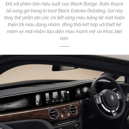
Đối với phiên bản hiệu suất cao Black Badge, Rolls-Royce
bổ sung gói trang trí Iced Black Exterior Detailing. Gói này
thay thế phần lớn các chi tiết sáng màu bằng bề mặt hoàn
thiện tối màu dạng nhám, đồng thời kết hợp với thiết kế
mâm xe mới nhằm tạo diện mạo mạnh mẽ và khác biệt
hơn.