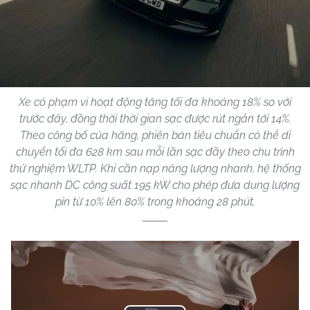
Xe có phạm vi hoạt động tăng tối đa khoảng 18% so với
trước đây, đồng thời thời gian sạc được rút ngắn tới 14%.
Theo công bố của hãng, phiên bản tiêu chuẩn có thể di
chuyển tối đa 628 km sau mỗi lần sạc đầy theo chu trình
thử nghiệm WLTP. Khi cần nạp năng lượng nhanh, hệ thống
sạc nhanh DC công suất 195 kW cho phép đưa dung lượng
pin từ 10% lên 80% trong khoảng 28 phút.