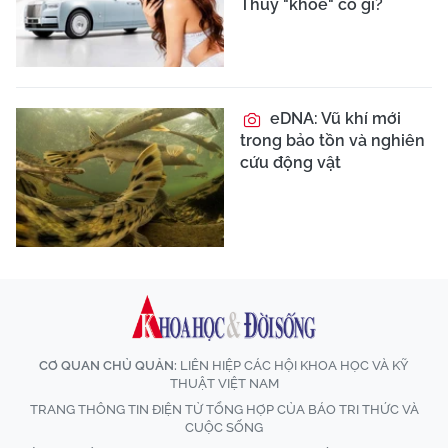
Thúy "khoe" có gì?
eDNA: Vũ khí mới
trong bảo tồn và nghiên
cứu động vật
CƠ QUAN CHỦ QUẢN:
LIÊN HIỆP CÁC HỘI KHOA HỌC VÀ KỸ
THUẬT VIỆT NAM
TRANG THÔNG TIN ĐIỆN TỬ TỔNG HỢP CỦA BÁO TRI THỨC VÀ
CUỘC SỐNG