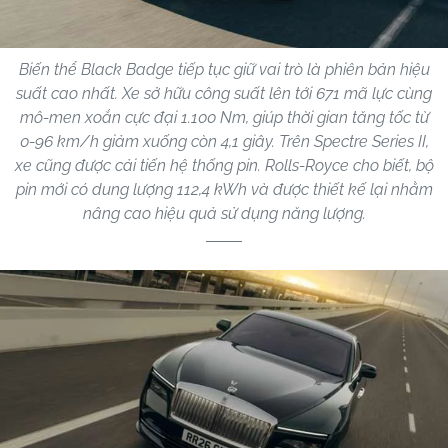
Biến thể Black Badge tiếp tục giữ vai trò là phiên bản hiệu
suất cao nhất. Xe sở hữu công suất lên tới 671 mã lực cùng
mô-men xoắn cực đại 1.100 Nm, giúp thời gian tăng tốc từ
0-96 km/h giảm xuống còn 4,1 giây. Trên Spectre Series II,
xe cũng được cải tiến hệ thống pin. Rolls-Royce cho biết, bộ
pin mới có dung lượng 112,4 kWh và được thiết kế lại nhằm
nâng cao hiệu quả sử dụng năng lượng.