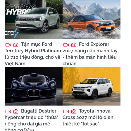
Tận mục Ford
Ford Explorer
Territory Hybrid Platinum
2027 nâng cấp mạnh tay
từ 710 triệu đồng, chờ về
- thêm ba màn hình tiêu
Việt Nam
chuẩn
Bugatti Destrier -
Toyota Innova
hypercar triệu đô "thửa"
Cross 2027 mới lộ diện,
riêng cho đại gia mê
thiết kế "lột xác"
động cơ W16