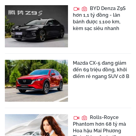
BYD Denza Z9S
hơn 1,1 tỷ đồng - lăn
bánh được 1.100 km,
kèm sạc siêu nhanh
Mazda CX-5 đang giảm
đến 69 triệu đồng, khởi
điểm rẻ ngang SUV cỡ B
Rolls-Royce
Phantom hơn 68 tỷ mà
Hoa hậu Mai Phương