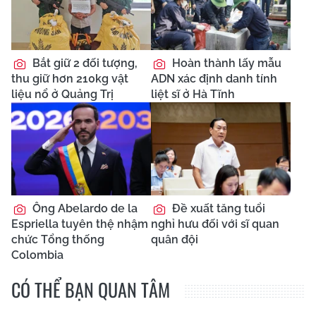
Bắt giữ 2 đối tượng,
Hoàn thành lấy mẫu
thu giữ hơn 210kg vật
ADN xác định danh tính
liệu nổ ở Quảng Trị
liệt sĩ ở Hà Tĩnh
Ông Abelardo de la
Đề xuất tăng tuổi
Espriella tuyên thệ nhậm
nghỉ hưu đối với sĩ quan
chức Tổng thống
quân đội
Colombia
CÓ THỂ BẠN QUAN TÂM