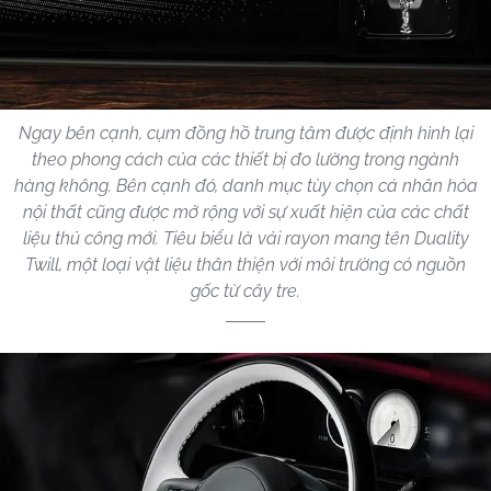
Ngay bên cạnh, cụm đồng hồ trung tâm được định hình lại
theo phong cách của các thiết bị đo lường trong ngành
hàng không. Bên cạnh đó, danh mục tùy chọn cá nhân hóa
nội thất cũng được mở rộng với sự xuất hiện của các chất
liệu thủ công mới. Tiêu biểu là vải rayon mang tên Duality
Twill, một loại vật liệu thân thiện với môi trường có nguồn
gốc từ cây tre.