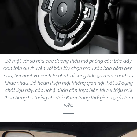
Bề mặt vải sở hữu các đường thêu mô phỏng cấu trúc dây
đan trên du thuyền với bốn tùy chọn màu sắc bao gồm đen,
nâu, tím nhạt và xanh lá nhạt, đi cùng hơn 50 màu chỉ khâu
khác nhau. Để hoàn thiện một không gian nội thất sử dụng
chất liệu này, các nghệ nhân cần thực hiện tới 2,6 triệu mũi
thêu bằng hệ thống chỉ dài 16 km trong thời gian 25 giờ làm
việc.