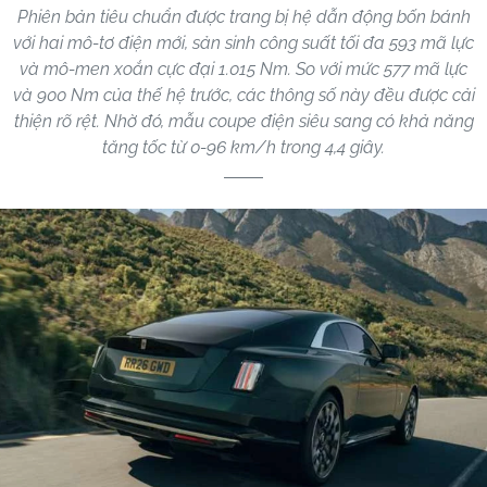
Phiên bản tiêu chuẩn được trang bị hệ dẫn động bốn bánh
với hai mô-tơ điện mới, sản sinh công suất tối đa 593 mã lực
và mô-men xoắn cực đại 1.015 Nm. So với mức 577 mã lực
và 900 Nm của thế hệ trước, các thông số này đều được cải
thiện rõ rệt. Nhờ đó, mẫu coupe điện siêu sang có khả năng
tăng tốc từ 0-96 km/h trong 4,4 giây.