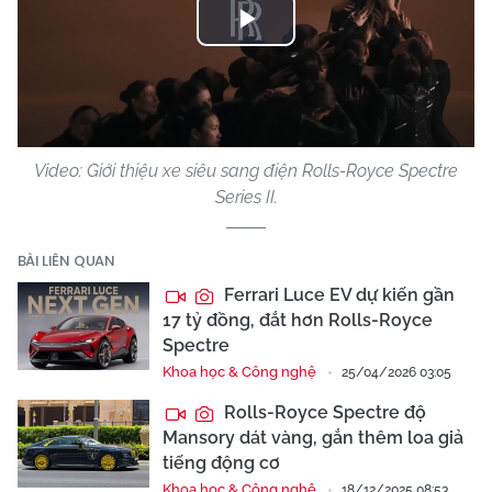
Play
Video
Video: Giới thiệu xe siêu sang điện Rolls-Royce Spectre
Series II.
BÀI LIÊN QUAN
Ferrari Luce EV dự kiến gần
17 tỷ đồng, đắt hơn Rolls-Royce
Spectre
Khoa học & Công nghệ
25/04/2026 03:05
Rolls-Royce Spectre độ
Mansory dát vàng, gắn thêm loa giả
tiếng động cơ
Khoa học & Công nghệ
18/12/2025 08:53