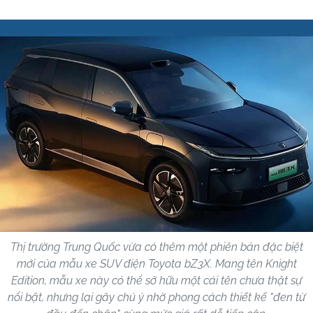
Thị trường Trung Quốc vừa có thêm một phiên bản đặc biệt
mới của mẫu xe SUV điện Toyota bZ3X. Mang tên Knight
Edition, mẫu xe này có thể sở hữu một cái tên chưa thật sự
nổi bật, nhưng lại gây chú ý nhờ phong cách thiết kế "đen từ