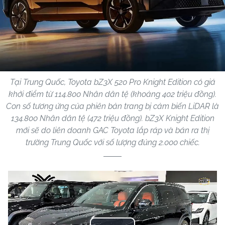
Tại Trung Quốc, Toyota bZ3X 520 Pro Knight Edition có giá
khởi điểm từ 114.800 Nhân dân tệ (khoảng 402 triệu đồng).
Con số tương ứng của phiên bản trang bị cảm biến LiDAR là
134.800 Nhân dân tệ (472 triệu đồng). bZ3X Knight Edition
mới sẽ do liên doanh GAC Toyota lắp ráp và bán ra thị
trường Trung Quốc với số lượng đúng 2.000 chiếc.