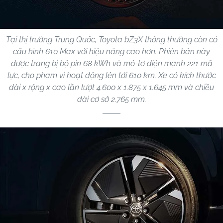
Tại thị trường Trung Quốc, Toyota bZ3X thông thường còn có
cấu hình 610 Max với hiệu năng cao hơn. Phiên bản này
được trang bị bộ pin 68 kWh và mô-tơ điện mạnh 221 mã
lực, cho phạm vi hoạt động lên tới 610 km. Xe có kích thước
dài x rộng x cao lần lượt 4.600 x 1.875 x 1.645 mm và chiều
dài cơ sở 2.765 mm.