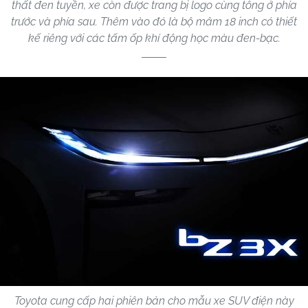
thất đen tuyền, xe còn được trang bị logo cùng tông ở phía
trước và phía sau. Thêm vào đó là bộ mâm 18 inch có thiết
kế riêng với các tấm ốp khí động học màu đen-bạc.
Toyota cung cấp hai phiên bản cho mẫu xe SUV điện này