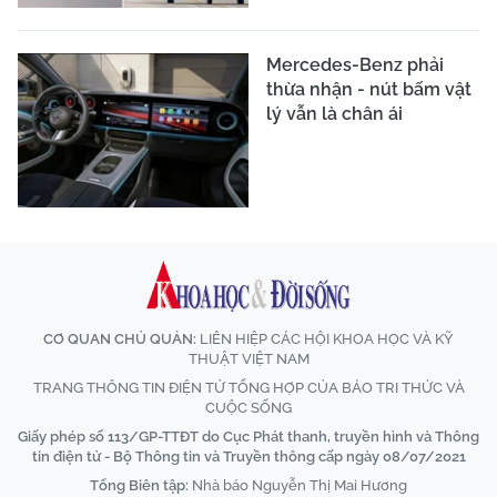
Mercedes-Benz phải
thừa nhận - nút bấm vật
lý vẫn là chân ái
CƠ QUAN CHỦ QUẢN:
LIÊN HIỆP CÁC HỘI KHOA HỌC VÀ KỸ
THUẬT VIỆT NAM
TRANG THÔNG TIN ĐIỆN TỬ TỔNG HỢP CỦA BÁO TRI THỨC VÀ
CUỘC SỐNG
Giấy phép số 113/GP-TTĐT do Cục Phát thanh, truyền hình và Thông
tin điện tử - Bộ Thông tin và Truyền thông cấp ngày 08/07/2021
Tổng Biên tập:
Nhà báo Nguyễn Thị Mai Hương