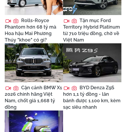
Rolls-Royce
Tận mục Ford
Phantom hơn 68 tỷ mà
Territory Hybrid Platinum
Hoa hậu Mai Phương
từ 710 triệu đồng, chờ về
Thúy "khoe" có gì?
Việt Nam
Cận cảnh BMW X1
BYD Denza Z9S
2026 chính hãng Việt
hơn 1,1 tỷ đồng - lăn
Nam, chốt giá 1,668 tỷ
bánh được 1.100 km, kèm
đồng
sạc siêu nhanh