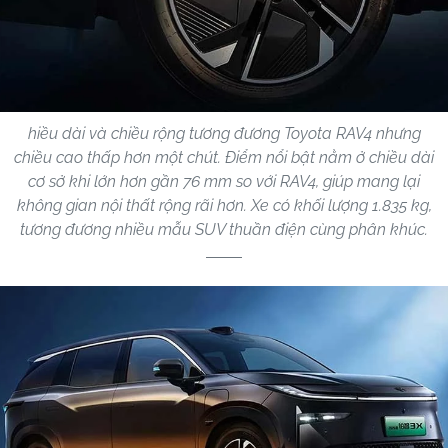
hiều dài và chiều rộng tương đương Toyota RAV4 nhưng
chiều cao thấp hơn một chút. Điểm nổi bật nằm ở chiều dài
cơ sở khi lớn hơn gần 76 mm so với RAV4, giúp mang lại
không gian nội thất rộng rãi hơn. Xe có khối lượng 1.835 kg,
tương đương nhiều mẫu SUV thuần điện cùng phân khúc.