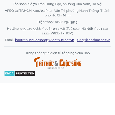
Tòa soạn:
Số 70 Trần Hưng Đạo, phường Cửa Nam, Hà Nội
VPĐD tại TP.HCM:
590/24 Phan Văn Trị, phường Hạnh Thông, Thành
phố Hồ Chí Minh
Điện thoại:
024 6 254 3519
Hotline:
035 249 5588 / 096 523 7756 (Toà soạn Hà Nội) / 091 122
1222 (VPĐD TPHCM)
Email:
baotrithuccuocsong@kienthuc.net.vn
-
tkts@kienthuc.net.vn
Trang thông tin điện tử tổng hợp của Báo