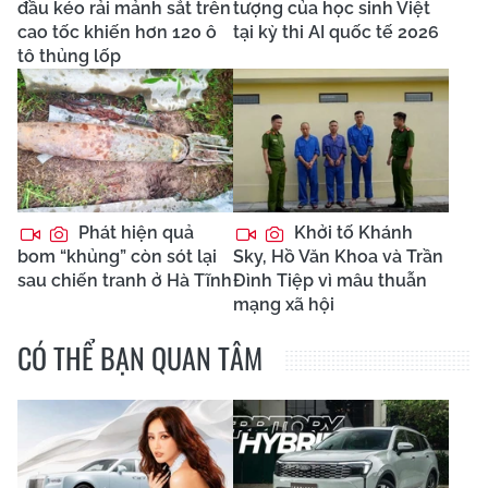
đầu kéo rải mảnh sắt trên
tượng của học sinh Việt
cao tốc khiến hơn 120 ô
tại kỳ thi AI quốc tế 2026
tô thủng lốp
Phát hiện quả
Khởi tố Khánh
bom “khủng” còn sót lại
Sky, Hồ Văn Khoa và Trần
sau chiến tranh ở Hà Tĩnh
Đình Tiệp vì mâu thuẫn
mạng xã hội
CÓ THỂ BẠN QUAN TÂM