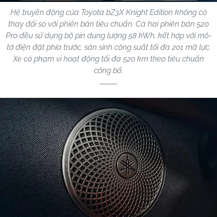
Hệ truyền động của Toyota bZ3X Knight Edition không có
thay đổi so với phiên bản tiêu chuẩn. Cả hai phiên bản 520
Pro đều sử dụng bộ pin dung lượng 58 kWh, kết hợp với mô-
tơ điện đặt phía trước, sản sinh công suất tối đa 201 mã lực.
Xe có phạm vi hoạt động tối đa 520 km theo tiêu chuẩn
công bố.