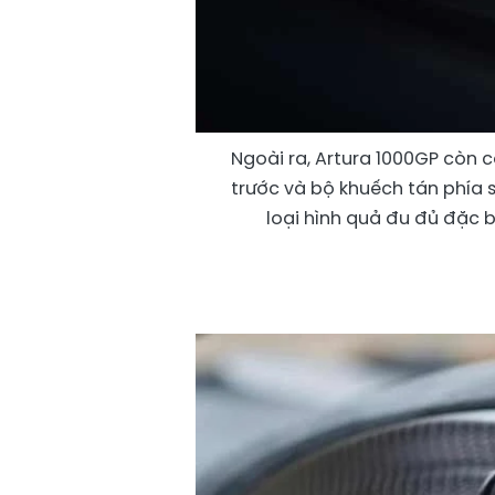
Ngoài ra, Artura 1000GP còn 
trước và bộ khuếch tán phía
loại hình quả đu đủ đặc b