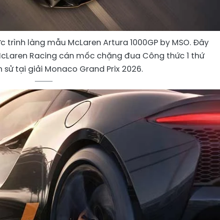
c trình làng mẫu McLaren Artura 1000GP by MSO. Đây
 McLaren Racing cán mốc chặng đua Công thức 1 thứ
ch sử tại giải Monaco Grand Prix 2026.