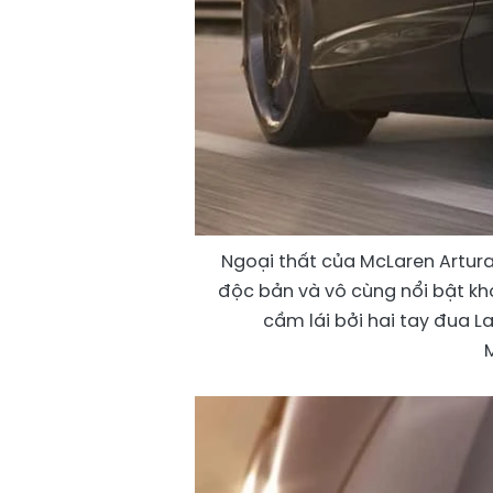
Ngoại thất của McLaren Artura
độc bản và vô cùng nổi bật kh
cầm lái bởi hai tay đua L