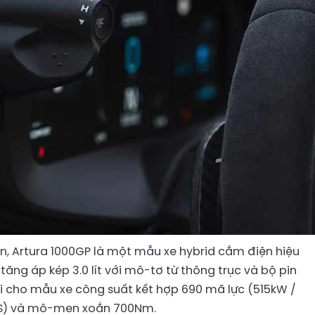
n, Artura 1000GP là một mẫu xe hybrid cắm điện hiệu
tăng áp kép 3.0 lít với mô-tơ từ thông trục và bộ pin
i cho mẫu xe công suất kết hợp 690 mã lực (515kW /
S) và mô-men xoắn 700Nm.