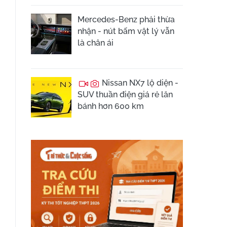
Mercedes-Benz phải thừa
nhận - nút bấm vật lý vẫn
là chân ái
Nissan NX7 lộ diện -
SUV thuần điện giá rẻ lăn
bánh hơn 600 km