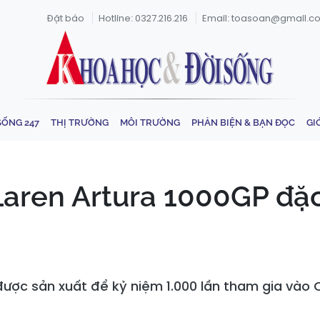
Đặt báo
Hotline: 0327.216.216
Email: toasoan@gmail.c
SỐNG 247
THỊ TRƯỜNG
MÔI TRƯỜNG
PHẢN BIỆN & BẠN ĐỌC
GI
aren Artura 1000GP đặc b
được sản xuất để kỷ niệm 1.000 lần tham gia vào C