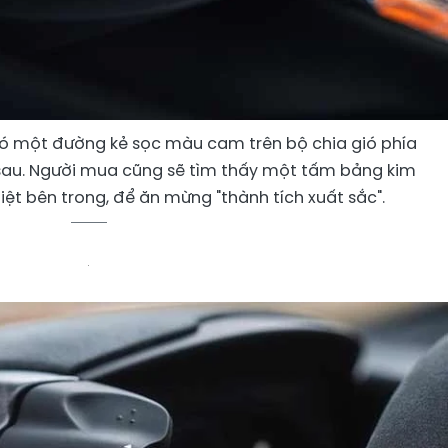
có một đường kẻ sọc màu cam trên bộ chia gió phía
 sau. Người mua cũng sẽ tìm thấy một tấm bảng kim
iệt bên trong, để ăn mừng "thành tích xuất sắc".