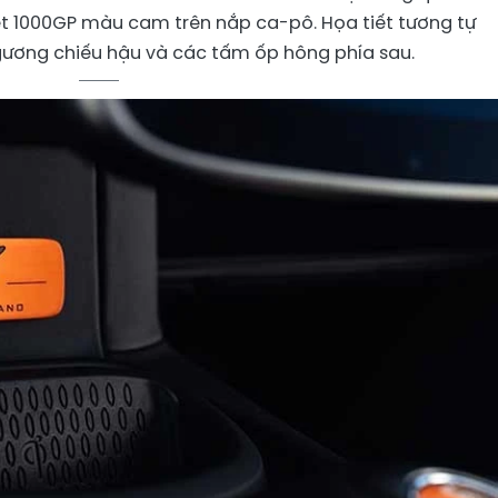
t 1000GP màu cam trên nắp ca-pô. Họa tiết tương tự
gương chiếu hậu và các tấm ốp hông phía sau.