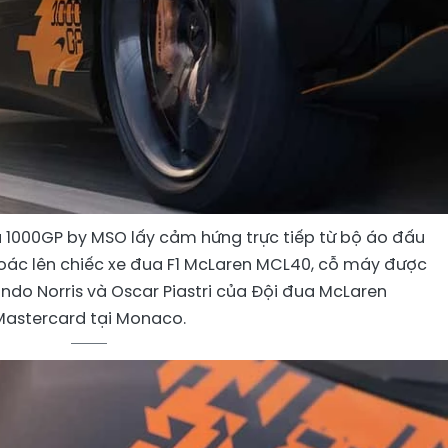
 1000GP by MSO lấy cảm hứng trực tiếp từ bộ áo đấu
oác lên chiếc xe đua F1 McLaren MCL40, cỗ máy được
ando Norris và Oscar Piastri của Đội đua McLaren
Mastercard tại Monaco.