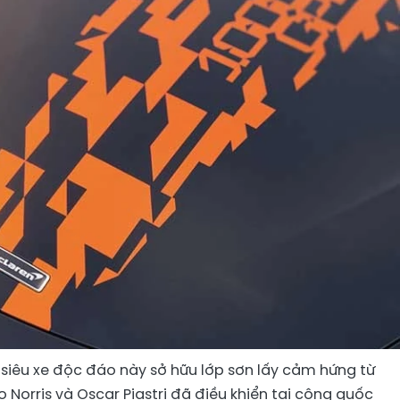
, siêu xe độc ​​đáo này sở hữu lớp sơn lấy cảm hứng từ
Norris và Oscar Piastri đã điều khiển tại công quốc