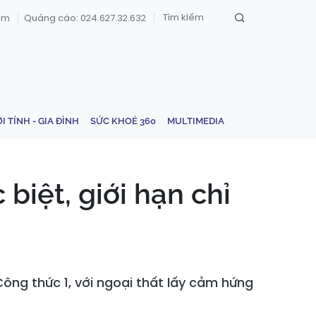
om
Quảng cáo: 024.627.32.632
ỚI TÍNH - GIA ĐÌNH
SỨC KHOẺ 360
MULTIMEDIA
iệt, giới hạn chỉ
ông thức 1, với ngoại thất lấy cảm hứng