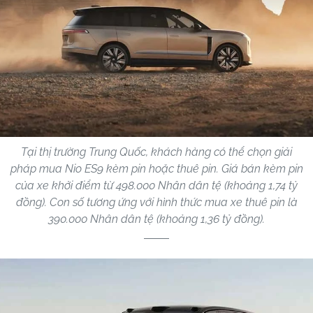
Tại thị trường Trung Quốc, khách hàng có thể chọn giải
pháp mua Nio ES9 kèm pin hoặc thuê pin. Giá bán kèm pin
của xe khởi điểm từ 498.000 Nhân dân tệ (khoảng 1,74 tỷ
đồng). Con số tương ứng với hình thức mua xe thuê pin là
390.000 Nhân dân tệ (khoảng 1,36 tỷ đồng).