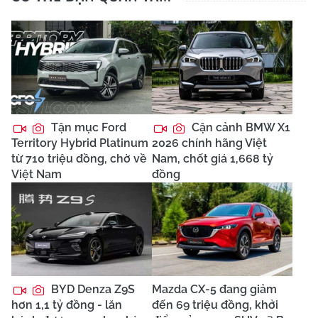
Tận mục Ford
Cận cảnh BMW X1
Territory Hybrid Platinum
2026 chính hãng Việt
từ 710 triệu đồng, chờ về
Nam, chốt giá 1,668 tỷ
Việt Nam
đồng
BYD Denza Z9S
Mazda CX-5 đang giảm
hơn 1,1 tỷ đồng - lăn
đến 69 triệu đồng, khởi