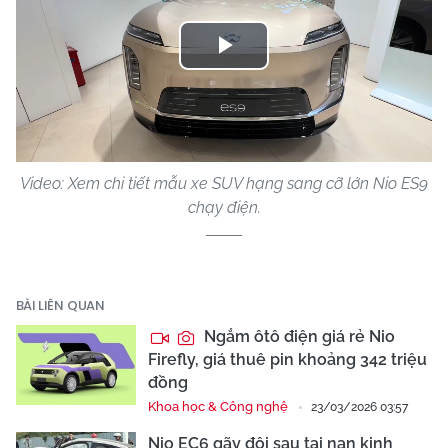
Play
Video
Video: Xem chi tiết mẫu xe SUV hạng sang cỡ lớn Nio ES9
chạy điện.
BÀI LIÊN QUAN
Ngắm ôtô điện giá rẻ Nio
Firefly, giá thuê pin khoảng 342 triệu
đồng
Khoa học & Công nghệ
23/03/2026 03:57
Nio EC6 gãy đôi sau tai nạn kinh