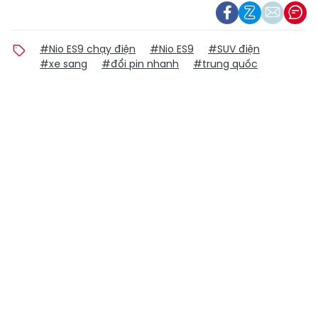
#Nio ES9 chạy điện
#Nio ES9
#SUV điện
#xe sang
#đổi pin nhanh
#trung quốc