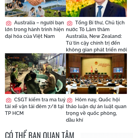
Australia – người bạn
Tổng Bí thư, Chủ tịch
lớn trong hành trình hiện
nước Tô Lâm thăm
đại hóa của Việt Nam
Australia, New Zealand:
Từ tin cậy chính trị đến
không gian phát triển mới
CSGT kiểm tra ma tuý
Hôm nay, Quốc hội
tài xế vận tải đêm 7/8 tại
thảo luận dự án luật quan
TP HCM
trọng về quốc phòng,
dầu khí
CÓ THỂ BẠN QUAN TÂM