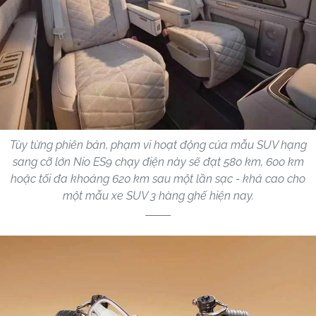
Tùy từng phiên bản, phạm vi hoạt động của mẫu SUV hạng
sang cỡ lớn Nio ES9 chạy điện này sẽ đạt 580 km, 600 km
hoặc tối đa khoảng 620 km sau một lần sạc - khá cao cho
một mẫu xe SUV 3 hàng ghế hiện nay.