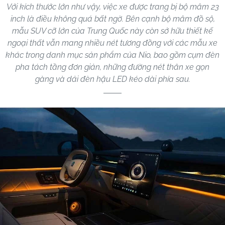
Với kích thước lớn như vậy, việc xe được trang bị bộ mâm 23
inch là điều không quá bất ngờ. Bên cạnh bộ mâm đồ sộ,
mẫu SUV cỡ lớn của Trung Quốc này còn sở hữu thiết kế
ngoại thất vẫn mang nhiều nét tương đồng với các mẫu xe
khác trong danh mục sản phẩm của Nio, bao gồm cụm đèn
pha tách tầng đơn giản, những đường nét thân xe gọn
gàng và dải đèn hậu LED kéo dài phía sau.