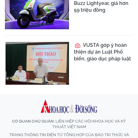
Buzz Lightyear, giá hơn
59 triệu đồng
VUSTA góp ý hoàn
thiện dự án Luật Phổ
biến, giáo dục pháp luật
CƠ QUAN CHỦ QUẢN:
LIÊN HIỆP CÁC HỘI KHOA HỌC VÀ KỸ
THUẬT VIỆT NAM
TRANG THÔNG TIN ĐIỆN TỬ TỔNG HỢP CỦA BÁO TRI THỨC VÀ