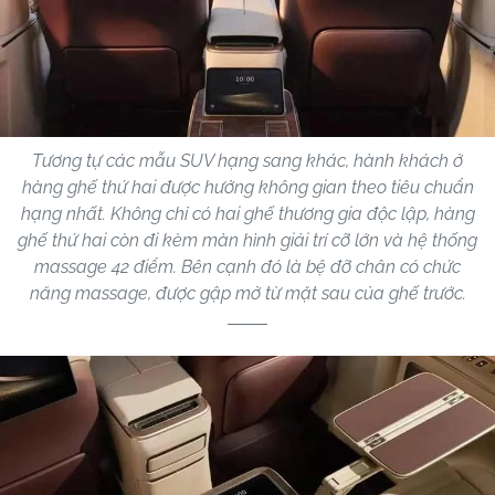
Tương tự các mẫu SUV hạng sang khác, hành khách ở
hàng ghế thứ hai được hưởng không gian theo tiêu chuẩn
hạng nhất. Không chỉ có hai ghế thương gia độc lập, hàng
ghế thứ hai còn đi kèm màn hình giải trí cỡ lớn và hệ thống
massage 42 điểm. Bên cạnh đó là bệ đỡ chân có chức
năng massage, được gập mở từ mặt sau của ghế trước.