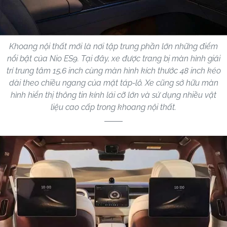
Khoang nội thất mới là nơi tập trung phần lớn những điểm
nổi bật của Nio ES9. Tại đây, xe được trang bị màn hình giải
trí trung tâm 15,6 inch cùng màn hình kích thước 48 inch kéo
dài theo chiều ngang của mặt táp-lô. Xe cũng sở hữu màn
hình hiển thị thông tin kính lái cỡ lớn và sử dụng nhiều vật
liệu cao cấp trong khoang nội thất.