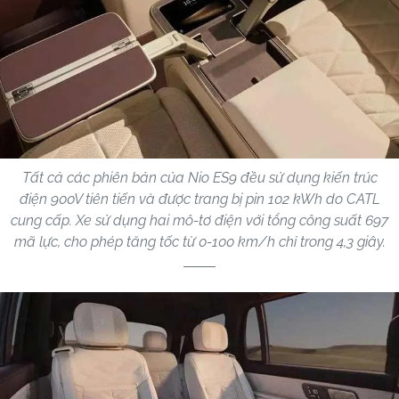
Tất cả các phiên bản của Nio ES9 đều sử dụng kiến trúc
điện 900V tiên tiến và được trang bị pin 102 kWh do CATL
cung cấp. Xe sử dụng hai mô-tơ điện với tổng công suất 697
mã lực, cho phép tăng tốc từ 0-100 km/h chỉ trong 4,3 giây.