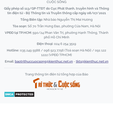
CUỘC SỐNG
Giấy phép số 113/GP-TTĐT do Cục Phát thanh, truyền hình và Thông
tin điện tử - Bộ Thông tin và Truyền thông cấp ngày 08/07/2021
Tổng Biên tập:
Nhà báo Nguyễn Thị Mai Hương
Tòa soạn:
Số 70 Trần Hưng Đạo, phường Cửa Nam, Hà Nội
VPĐD tại TP.HCM:
590/24 Phan Văn Trị, phường Hạnh Thông, Thành
phố Hồ Chí Minh
Điện thoại:
024 6 254 3519
Hotline:
035 249 5588 / 096 523 7756 (Toà soạn Hà Nội) / 091 122
1222 (VPĐD TPHCM)
Email:
baotrithuccuocsong@kienthuc.net.vn
-
tkts@kienthuc.net.vn
Trang thông tin điện tử tổng hợp của Báo