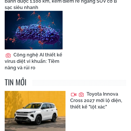
bánh được 1.100 km, kèm
điểm rẻ ngang SUV cỡ B
sạc siêu nhanh
Công nghệ AI thiết kế
virus diệt vi khuẩn: Tiềm
năng và rủi ro
TIN MỚI
Toyota Innova
Cross 2027 mới lộ diện,
thiết kế "lột xác"