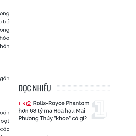
rong
ộ bề
rong
 hóa
phản
ngăn
ĐỌC NHIỀU
Rolls-Royce Phantom
hơn 68 tỷ mà Hoa hậu Mai
toán
Phương Thúy "khoe" có gì?
hoạt
 các