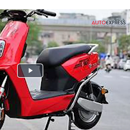
Play
Video