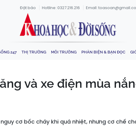
Đặt báo
Hotline: 0327.216.216
Email: toasoan@gmail.c
SỐNG 247
THỊ TRƯỜNG
MÔI TRƯỜNG
PHẢN BIỆN & BẠN ĐỌC
GI
ăng và xe điện mùa nắn
 nguy cơ bốc cháy khi quá nhiệt, nhưng cơ chế c