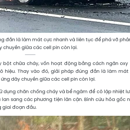
úng đắn là làm mát cực nhanh và liên tục để phá vỡ phả
 chuyền giữa các cell pin còn lại.
ay bột chữa cháy, vốn hoạt động bằng cách ngăn oxy 
vô hiệu. Thay vào đó, giải pháp đúng đắn là làm mát
ứng dây chuyền giữa các cell pin còn lại.
sử dụng chăn chống cháy và bể ngâm để cô lập nhiệt l
 lan sang các phương tiện lân cận. Bình cứu hỏa gốc 
g giai đoạn đầu.