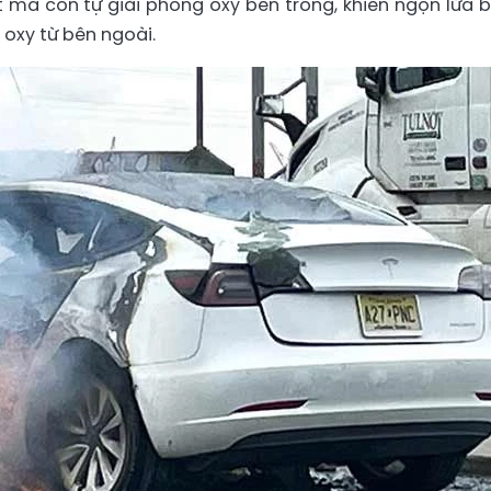
ệt mà còn tự giải phóng oxy bên trong, khiến ngọn lửa 
oxy từ bên ngoài.