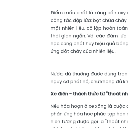
Điểm mấu chốt là xăng cần oxy để
công tác dập lửa: bọt chữa cháy 
mặt nhiên liệu, cô lập hoàn toà
thời gian ngắn. Với các đám lửa
học cũng phát huy hiệu quả bằng
ứng đốt cháy của nhiên liệu.
Nước, dù thường được dùng trong
nguy cơ phát nổ, chứ không đủ kh
Xe điện - thách thức từ "thoát n
Nếu hỏa hoạn ở xe xăng là cuộc ch
phản ứng hóa học phức tạp hơn nhiề
hiện tượng được gọi là "thoát nh