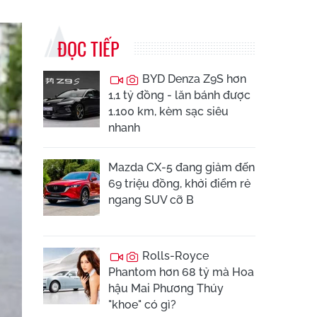
ĐỌC TIẾP
BYD Denza Z9S hơn
1,1 tỷ đồng - lăn bánh được
1.100 km, kèm sạc siêu
nhanh
Mazda CX-5 đang giảm đến
69 triệu đồng, khởi điểm rẻ
ngang SUV cỡ B
Rolls-Royce
Phantom hơn 68 tỷ mà Hoa
hậu Mai Phương Thúy
"khoe" có gì?