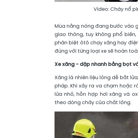
Video: Cháy nổ pi
Mùa nắng nóng đang bước vào gia
giao thông, tuy không phổ biến,
phân biệt ôtô chạy xăng hay điện
đúng với từng loại xe sẽ hoàn to
Xe xăng - dập nhanh bằng bọt v
Xăng là nhiên liệu lỏng dễ bắt l
pháp. Khi xảy ra va chạm hoặc rò 
lửa nhỏ, hỗn hợp hơi xăng và o
theo dòng chảy của chất lỏng.