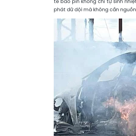
tế bào pin không chỉ tự sinh nhi
phát dữ dội mà không cần nguồn 