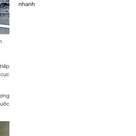
nhanh
n
tiếp
 cực
ượng
nước