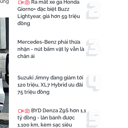
bùng
Ra mắt xe ga Honda
Giorno+ đặc biệt Buzz
Lightyear, giá hơn 59 triệu
đồng
Mercedes-Benz phải thừa
nhận - nút bấm vật lý vẫn là
chân ái
Suzuki Jimny đang giảm tới
120 triệu, XL7 Hybrid ưu đãi
75 triệu đồng
BYD Denza Z9S hơn 1,1
tỷ đồng - lăn bánh được
1.100 km, kèm sạc siêu