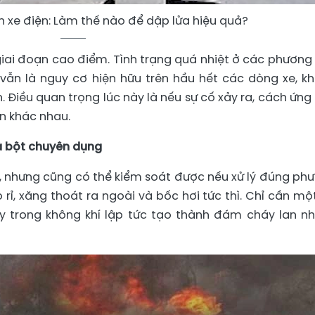
n xe điện: Làm thế nào để dập lửa hiệu quả?
i đoạn cao điểm. Tình trạng quá nhiệt ở các phương 
 vẫn là nguy cơ hiện hữu trên hầu hết các dòng xe, k
. Điều quan trọng lúc này là nếu sự cố xảy ra, cách ứng
àn khác nhau.
à bột chuyên dụng
ửa, nhưng cũng có thể kiểm soát được nếu xử lý đúng ph
rỉ, xăng thoát ra ngoài và bốc hơi tức thì. Chỉ cần một
xy trong không khí lập tức tạo thành đám cháy lan n