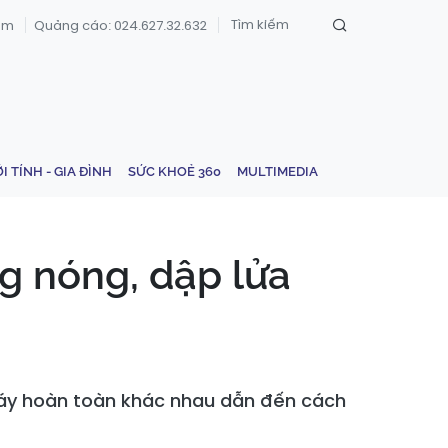
om
Quảng cáo: 024.627.32.632
ỚI TÍNH - GIA ĐÌNH
SỨC KHOẺ 360
MULTIMEDIA
g nóng, dập lửa
háy hoàn toàn khác nhau dẫn đến cách