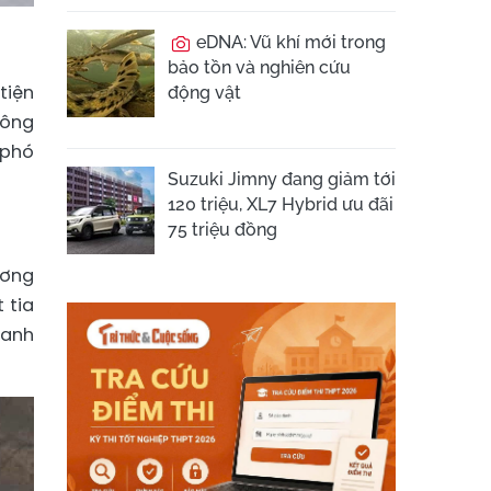
eDNA: Vũ khí mới trong
bảo tồn và nghiên cứu
tiện
động vật
hông
 phó
Suzuki Jimny đang giảm tới
120 triệu, XL7 Hybrid ưu đãi
75 triệu đồng
ương
 tia
hanh