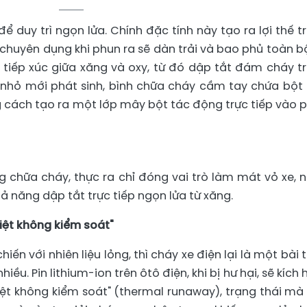
 duy trì ngọn lửa. Chính đặc tính này tạo ra lợi thế t
chuyên dụng khi phun ra sẽ dàn trải và bao phủ toàn b
n tiếp xúc giữa xăng và oxy, từ đó dập tắt đám cháy t
 nhỏ mới phát sinh, bình chữa cháy cầm tay chứa bột
 cách tạo ra một lớp mây bột tác động trực tiếp vào 
 chữa cháy, thực ra chỉ đóng vai trò làm mát vỏ xe, 
ả năng dập tắt trực tiếp ngọn lửa từ xăng.
hiệt không kiểm soát"
iến với nhiên liệu lỏng, thì cháy xe điện lại là một bài 
u. Pin lithium-ion trên ôtô điện, khi bị hư hại, sẽ kích 
iệt không kiểm soát" (thermal runaway), trạng thái mà