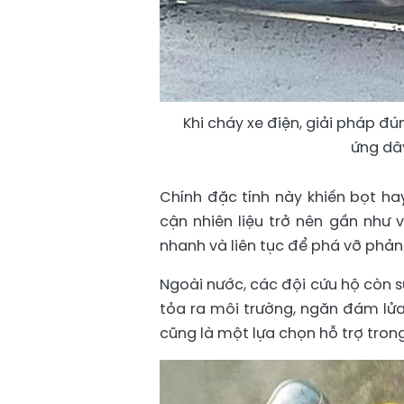
Khi cháy xe điện, giải pháp đ
ứng dây
Chính đặc tính này khiến bọt h
cận nhiên liệu trở nên gần như 
nhanh và liên tục để phá vỡ phản 
Ngoài nước, các đội cứu hộ còn 
tỏa ra môi trường, ngăn đám lửa
cũng là một lựa chọn hỗ trợ tron