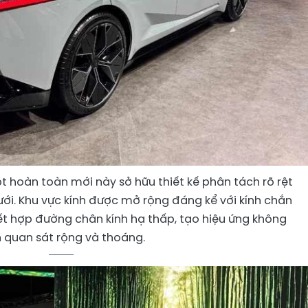
 hoàn toàn mới này sở hữu thiết kế phân tách rõ rệt
ưới. Khu vực kính được mở rộng đáng kể với kính chắn
kết hợp đường chân kính hạ thấp, tạo hiệu ứng không
 quan sát rộng và thoáng.