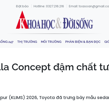
Đặt báo
Hotline: 0327.216.216
Email: toasoan@gmail.c
SỐNG 247
THỊ TRƯỜNG
MÔI TRƯỜNG
PHẢN BIỆN & BẠN ĐỌC
GI
la Concept đậm chất tươ
mpur (KLIMS) 2026, Toyota đã trưng bày mẫu seda