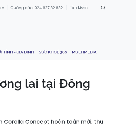
om
Quảng cáo: 024.627.32.632
ỚI TÍNH - GIA ĐÌNH
SỨC KHOẺ 360
MULTIMEDIA
ng lai tại Đông
n Corolla Concept hoàn toàn mới, thu