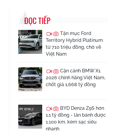
ĐỌC TIẾP
Tận mục Ford
Territory Hybrid Platinum
từ 710 triệu đồng, chờ về
Việt Nam
Cận cảnh BMW X1
2026 chính hãng Việt Nam,
chốt giá 1,668 tỷ đồng
BYD Denza Z9S hơn
1,1 tỷ đồng - lăn bánh được
1.100 km, kèm sạc siêu
nhanh