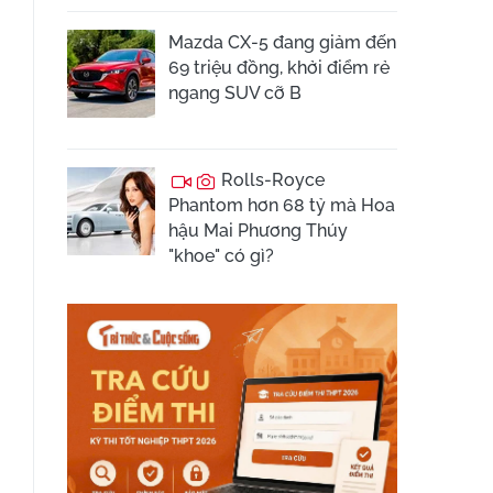
Mazda CX-5 đang giảm đến
69 triệu đồng, khởi điểm rẻ
ngang SUV cỡ B
Rolls-Royce
Phantom hơn 68 tỷ mà Hoa
hậu Mai Phương Thúy
"khoe" có gì?