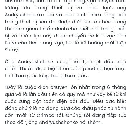
Novoazovsk, sau đó tới Taganrog, vận chuyển một
lượng lớn trang thiết bị và nhân lực”, ông
Andryushchenko nói và cho biết thêm rằng các
trang thiết bị sau đó được đưa lên tàu hỏa trong
khi các nguồn tin ẩn danh cho. biết các trang thiết
bị và nhân lực này được chuyển về khu vực tỉnh
Kursk của Liên bang Nga, tức là về hướng mặt trận
Sumy.
Ông Andryushchenk cũng tiết lộ một dấu hiệu
chiến thuật đặc biệt trên các phương tiện: một
hình tam giác lồng trong tam giác.
“Đây là cuộc dịch chuyển lớn nhất trong 6 tháng
qua và là lần đầu tiên có quy mô như vậy kể từ khi
cuộc xung đột toàn diện bắt đầu. Điều đặc biệt
đáng chú ý là họ đang đưa các khẩu pháo tự hành
còn ‘mới’ từ Crimea tới. Chúng tôi đang tiếp tục
theo dõi”, ông Andryushchenko nói thêm.