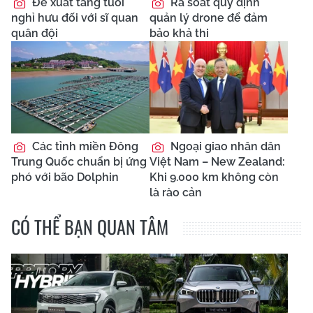
Đề xuất tăng tuổi
Rà soát quy định
nghỉ hưu đối với sĩ quan
quản lý drone để đảm
quân đội
bảo khả thi
Các tỉnh miền Đông
Ngoại giao nhân dân
Trung Quốc chuẩn bị ứng
Việt Nam – New Zealand:
phó với bão Dolphin
Khi 9.000 km không còn
là rào cản
CÓ THỂ BẠN QUAN TÂM