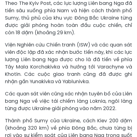
Theo The Kyiv Post, các lực lượng Liên bang Nga đã
tiến sâu xuống phía Nam và hiện cách thành phố
Sumy, thủ phủ của khu vực Đông Bắc Ukraine từng
được giải phóng hoàn toàn đầu cuộc chiến, chỉ
còn 18 dặm (khoảng 29 km).
Viện Nghiên cứu Chiến tranh (ISW) và các quan sát
viên độc lập đã xác nhận bước tiến này, khi các lực
lượng Liên bang Nga được cho là đã tiến về phía
Tây Mala Korchakivka và hướng tới Varachyne và
Khotin. Các cuộc giao tranh cũng đã được ghi
nhận gần Yunakivka và Yablunivka.
Các quan sát viên cũng xác nhận tuyên bố của Liên
bang Nga về việc tái chiếm làng Loknia, ngôi làng
từng được Ukraine giải phóng vào năm 2022.
Thành phố Sumy của Ukraine, cách Kiev 200 dặm
(khoảng 320 km) về phía Đông Bắc, chưa từng bị
rơi vào sự kiểm soát của Liên bang Nga trong suốt