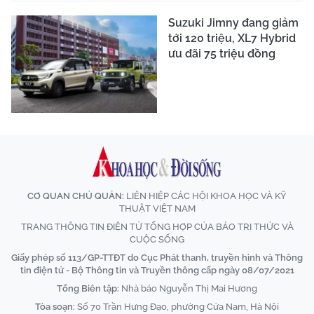
Suzuki Jimny đang giảm
tới 120 triệu, XL7 Hybrid
ưu đãi 75 triệu đồng
CƠ QUAN CHỦ QUẢN:
LIÊN HIỆP CÁC HỘI KHOA HỌC VÀ KỸ
THUẬT VIỆT NAM
TRANG THÔNG TIN ĐIỆN TỬ TỔNG HỢP CỦA BÁO TRI THỨC VÀ
CUỘC SỐNG
Giấy phép số 113/GP-TTĐT do Cục Phát thanh, truyền hình và Thông
tin điện tử - Bộ Thông tin và Truyền thông cấp ngày 08/07/2021
Tổng Biên tập:
Nhà báo Nguyễn Thị Mai Hương
Tòa soạn:
Số 70 Trần Hưng Đạo, phường Cửa Nam, Hà Nội