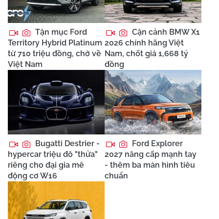
Tận mục Ford
Cận cảnh BMW X1
Territory Hybrid Platinum
2026 chính hãng Việt
từ 710 triệu đồng, chờ về
Nam, chốt giá 1,668 tỷ
Việt Nam
đồng
Bugatti Destrier -
Ford Explorer
hypercar triệu đô "thửa"
2027 nâng cấp mạnh tay
riêng cho đại gia mê
- thêm ba màn hình tiêu
động cơ W16
chuẩn