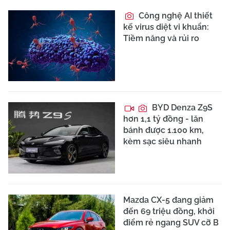
Công nghệ AI thiết
kế virus diệt vi khuẩn:
Tiềm năng và rủi ro
BYD Denza Z9S
hơn 1,1 tỷ đồng - lăn
bánh được 1.100 km,
kèm sạc siêu nhanh
Mazda CX-5 đang giảm
đến 69 triệu đồng, khởi
điểm rẻ ngang SUV cỡ B