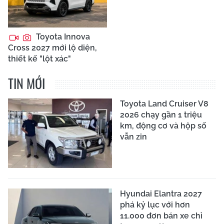
Toyota Innova
Cross 2027 mới lộ diện,
thiết kế "lột xác"
TIN MỚI
Toyota Land Cruiser V8
2026 chạy gần 1 triệu
km, động cơ và hộp số
vẫn zin
Hyundai Elantra 2027
phá kỷ lục với hơn
11.000 đơn bán xe chỉ