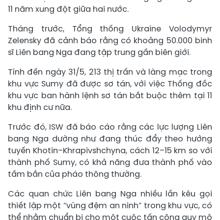
11 năm xung đột giữa hai nước.
Tháng trước, Tổng thống Ukraine Volodymyr
Zelensky đã cảnh báo rằng có khoảng 50.000 binh
sĩ Liên bang Nga đang tập trung gần biên giới.
Tính đến ngày 31/5, 213 thị trấn và làng mạc trong
khu vực Sumy đã được sơ tán, với việc Thống đốc
khu vực ban hành lệnh sơ tán bắt buộc thêm tại 11
khu định cư nữa.
Trước đó, ISW đã báo cáo rằng các lực lượng Liên
bang Nga dường như đang thúc đẩy theo hướng
tuyến Khotin–Khrapivshchyna, cách 12–15 km so với
thành phố Sumy, có khả năng đưa thành phố vào
tầm bắn của pháo thông thường.
Các quan chức Liên bang Nga nhiều lần kêu gọi
thiết lập một “vùng đệm an ninh” trong khu vực, có
thể nhằm chuẩn bị cho một cuộc tấn công quy mô