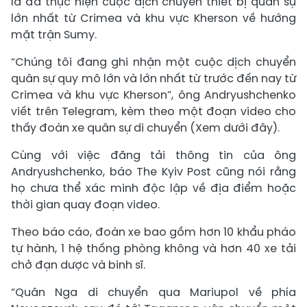
là đã thực hiện cuộc dịch chuyển thiết bị quân sự
lớn nhất từ Crimea và khu vực Kherson về hướng
mặt trận Sumy.
“Chúng tôi đang ghi nhận một cuộc dịch chuyển
quân sự quy mô lớn và lớn nhất từ trước đến nay từ
Crimea và khu vực Kherson”, ông Andryushchenko
viết trên Telegram, kèm theo một đoạn video cho
thấy đoàn xe quân sự di chuyển (Xem dưới đây).
Cùng với việc đăng tải thông tin của ông
Andryushchenko, báo The Kyiv Post cũng nói rằng
họ chưa thể xác minh độc lập về địa điểm hoặc
thời gian quay đoạn video.
Theo báo cáo, đoàn xe bao gồm hơn 10 khẩu pháo
tự hành, 1 hệ thống phòng không và hơn 40 xe tải
chở đạn dược và binh sĩ.
“Quân Nga di chuyển qua Mariupol về phía