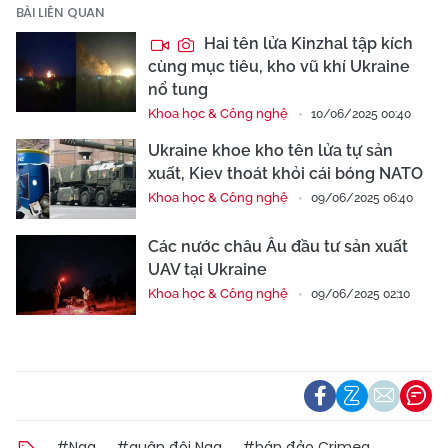
BÀI LIÊN QUAN
Hai tên lửa Kinzhal tập kích
cùng mục tiêu, kho vũ khí Ukraine
nổ tung
Khoa học & Công nghệ
10/06/2025 00:40
Ukraine khoe kho tên lửa tự sản
xuất, Kiev thoát khỏi cái bóng NATO
Khoa học & Công nghệ
09/06/2025 06:40
Các nước châu Âu đầu tư sản xuất
UAV tại Ukraine
Khoa học & Công nghệ
09/06/2025 02:10
#Nga
#quân đội Nga
#bán đảo Crimea