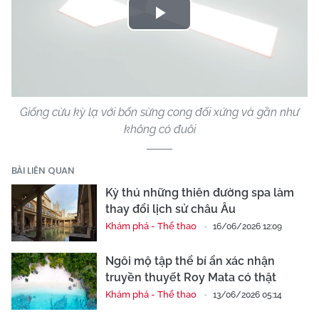
Play
Video
Giống cừu kỳ lạ với bốn sừng cong đối xứng và gần như
không có đuôi
BÀI LIÊN QUAN
Kỳ thú những thiên đường spa làm
thay đổi lịch sử châu Âu
Khám phá - Thể thao
16/06/2026 12:09
Ngôi mộ tập thể bí ẩn xác nhận
truyền thuyết Roy Mata có thật
Khám phá - Thể thao
13/06/2026 05:14