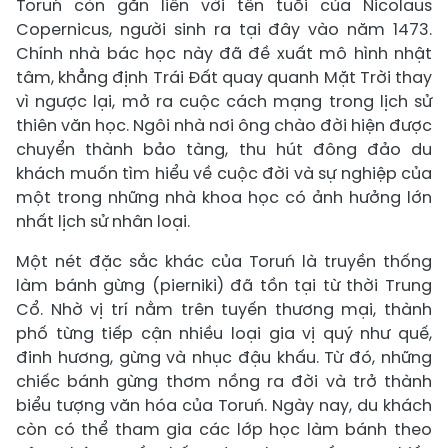
Toruń còn gắn liền với tên tuổi của Nicolaus
Copernicus, người sinh ra tại đây vào năm 1473.
Chính nhà bác học này đã đề xuất mô hình nhật
tâm, khẳng định Trái Đất quay quanh Mặt Trời thay
vì ngược lại, mở ra cuộc cách mạng trong lịch sử
thiên văn học. Ngôi nhà nơi ông chào đời hiện được
chuyển thành bảo tàng, thu hút đông đảo du
khách muốn tìm hiểu về cuộc đời và sự nghiệp của
một trong những nhà khoa học có ảnh hưởng lớn
nhất lịch sử nhân loại.
Một nét đặc sắc khác của Toruń là truyền thống
làm bánh gừng (pierniki) đã tồn tại từ thời Trung
Cổ. Nhờ vị trí nằm trên tuyến thương mại, thành
phố từng tiếp cận nhiều loại gia vị quý như quế,
đinh hương, gừng và nhục đậu khấu. Từ đó, những
chiếc bánh gừng thơm nồng ra đời và trở thành
biểu tượng văn hóa của Toruń. Ngày nay, du khách
còn có thể tham gia các lớp học làm bánh theo