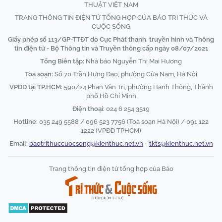
THUẬT VIỆT NAM
TRANG THÔNG TIN ĐIỆN TỬ TỔNG HỢP CỦA BÁO TRI THỨC VÀ
CUỘC SỐNG
Giấy phép số 113/GP-TTĐT do Cục Phát thanh, truyền hình và Thông
tin điện tử - Bộ Thông tin và Truyền thông cấp ngày 08/07/2021
Tổng Biên tập:
Nhà báo Nguyễn Thị Mai Hương
Tòa soạn:
Số 70 Trần Hưng Đạo, phường Cửa Nam, Hà Nội
VPĐD tại TP.HCM:
590/24 Phan Văn Trị, phường Hạnh Thông, Thành
phố Hồ Chí Minh
Điện thoại:
024 6 254 3519
Hotline:
035 249 5588 / 096 523 7756 (Toà soạn Hà Nội) / 091 122
1222 (VPĐD TPHCM)
Email:
baotrithuccuocsong@kienthuc.net.vn
-
tkts@kienthuc.net.vn
Trang thông tin điện tử tổng hợp của Báo