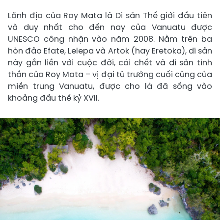
Lãnh địa của Roy Mata là Di sản Thế giới đầu tiên
và duy nhất cho đến nay của Vanuatu được
UNESCO công nhận vào năm 2008. Nằm trên ba
hòn đảo Efate, Lelepa và Artok (hay Eretoka), di sản
này gắn liền với cuộc đời, cái chết và di sản tinh
thần của Roy Mata – vị đại tù trưởng cuối cùng của
miền trung Vanuatu, được cho là đã sống vào
khoảng đầu thế kỷ XVII.