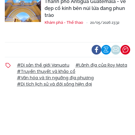
Thành phố Antigua Guatemala - vẻ
đẹp cổ kính bên núi lửa đang phun
trào
Khám phá - Thể thao
20/05/2026 23:32
#Di sản thế giới Vanuatu
#Lãnh địa của Roy Mata
#Truyền thuyết và khảo cổ
#Văn hóa và tín ngưỡng địa phương
#Di tích lịch sử và đời sống hiện đại