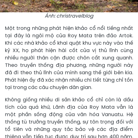
Ảnh: christravelblog
Một trong những phát hiện khảo cổ nổi tiếng nhất
tại đây là ngôi mộ của Roy Mata trên đảo Artok.
Khi các nhà khảo cổ khai quật khu vực này vào thế
kỷ XX, họ phát hiện hài cốt của vị thủ lĩnh cùng
nhiều người thân cận được chôn cất xung quanh.
Theo truyền thống địa phương, những người này
đã đi theo thủ lĩnh của mình sang thế giới bên kia.
Phát hiện ấy đã xác nhận nhiều chi tiết từng chỉ tồn
tại trong các câu chuyện dân gian.
Không giống nhiều di sản khảo cổ chỉ còn là dấu
tích của quá khứ, Lãnh địa của Roy Mata vẫn là
một phần sống động của văn hóa Vanuatu. Hệ
thống tù trưởng truyền thống, sự tôn trọng đối với
tổ tiên và những quy tắc bảo vệ các địa điểm
thiêng vẫn tiếp tục được duy trì sau hơn 400 năm.