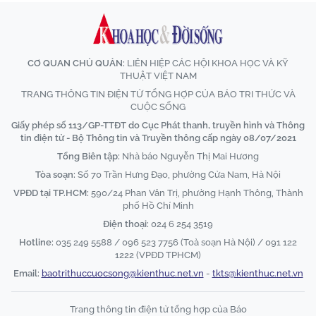
CƠ QUAN CHỦ QUẢN:
LIÊN HIỆP CÁC HỘI KHOA HỌC VÀ KỸ
THUẬT VIỆT NAM
TRANG THÔNG TIN ĐIỆN TỬ TỔNG HỢP CỦA BÁO TRI THỨC VÀ
CUỘC SỐNG
Giấy phép số 113/GP-TTĐT do Cục Phát thanh, truyền hình và Thông
tin điện tử - Bộ Thông tin và Truyền thông cấp ngày 08/07/2021
Tổng Biên tập:
Nhà báo Nguyễn Thị Mai Hương
Tòa soạn:
Số 70 Trần Hưng Đạo, phường Cửa Nam, Hà Nội
VPĐD tại TP.HCM:
590/24 Phan Văn Trị, phường Hạnh Thông, Thành
phố Hồ Chí Minh
Điện thoại:
024 6 254 3519
Hotline:
035 249 5588 / 096 523 7756 (Toà soạn Hà Nội) / 091 122
1222 (VPĐD TPHCM)
Email:
baotrithuccuocsong@kienthuc.net.vn
-
tkts@kienthuc.net.vn
Trang thông tin điện tử tổng hợp của Báo