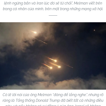
lệnh ngừng bắn và Iran lúc đó sẽ từ chối”, Melman viết trên
trang cá nhân của mình, trên một trong những mạng xã hội.
Có lẽ lời nói của ông Melman “đáng để lắng nghe”, nhưng rõ
ràng là Tổng thống Donald Trump đã biết tất cả những điều