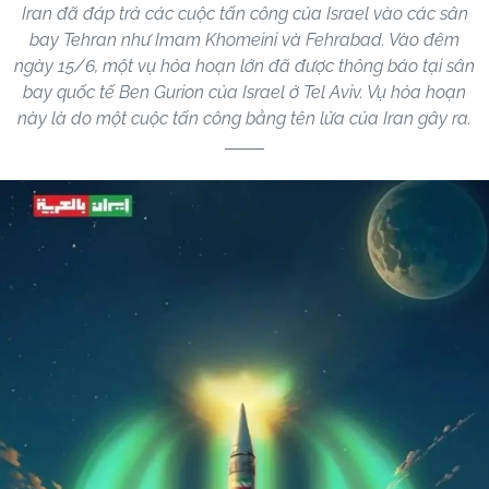
Iran đã đáp trả các cuộc tấn công của Israel vào các sân
bay Tehran như Imam Khomeini và Fehrabad. Vào đêm
ngày 15/6, một vụ hỏa hoạn lớn đã được thông báo tại sân
bay quốc tế Ben Gurion của Israel ở Tel Aviv. Vụ hỏa hoạn
này là do một cuộc tấn công bằng tên lửa của Iran gây ra.