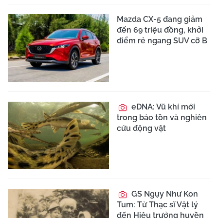
Mazda CX-5 đang giảm
đến 69 triệu đồng, khởi
điểm rẻ ngang SUV cỡ B
eDNA: Vũ khí mới
trong bảo tồn và nghiên
cứu động vật
GS Ngụy Như Kon
Tum: Từ Thạc sĩ Vật lý
đến Hiệu trưởng huyền