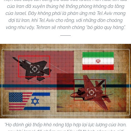
của Iran đã xuyên thủng hệ thống phòng không đa tầng
của Israel. Đây không phải là phản ứng mà Tel Aviv mong
đợi từ Iran, khi Tel Aviv cho rằng, với những đòn choáng
váng như vậy, Tehran sẽ nhanh chóng “bó giáo quy hàng”.
“Họ đánh giá thấp khả năng tập hợp lại lực lượng của Iran,