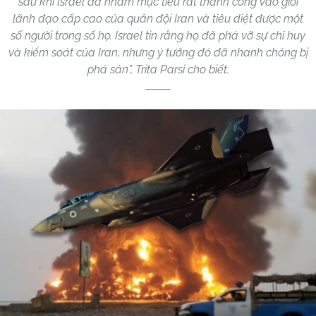
sau khi Israel đã nhắm mục tiêu rất thành công vào giới
lãnh đạo cấp cao của quân đội Iran và tiêu diệt được một
số người trong số họ. Israel tin rằng họ đã phá vỡ sự chỉ huy
và kiểm soát của Iran, nhưng ý tưởng đó đã nhanh chóng bị
phá sản”, Trita Parsi cho biết.