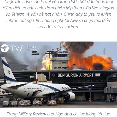
Cuộc tấn công của Israel vào Iran, được bắt đầu trước thời
điểm diễn ra các cuộc đàm phán tiếp theo giữa Washington
và Tehran về vấn đề hạt nhân. Chính đây là yếu tố khiến
Tehran bất ngờ, khi không nghĩ Tel Aviv sẽ chọn thời điểm
này để ra tay với Iran.
Trang Military Review của Nga đưa tin, lực lượng tên lửa