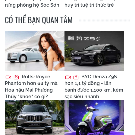
rừng phòng hộ Sóc Sơn
huy trí tuệ trí thức trẻ
CÓ THỂ BẠN QUAN TÂM
Rolls-Royce
BYD Denza Z9S
Phantom hơn 68 tỷ mà
hơn 1,1 tỷ đồng - lăn
Hoa hậu Mai Phương
bánh được 1.100 km, kèm
Thúy "khoe" có gì?
sạc siêu nhanh