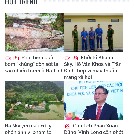
HOT TREND
Phát hiện quả
Khởi tố Khánh
bom “khủng” còn sót lại
Sky, Hồ Văn Khoa và Trần
sau chiến tranh ở Hà Tĩnh
Đình Tiệp vì mâu thuẫn
mạng xã hội
Hà Nội yêu cầu xử lý
Chủ tịch Phan Xuân
phản ánh vi phạm tại
Dũng: Vĩnh Long cần phát