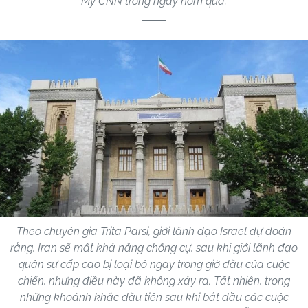
Mỹ CNN trong ngày hôm qua.
Theo chuyên gia Trita Parsi, giới lãnh đạo Israel dự đoán
rằng, Iran sẽ mất khả năng chống cự, sau khi giới lãnh đạo
quân sự cấp cao bị loại bỏ ngay trong giờ đầu của cuộc
chiến, nhưng điều này đã không xảy ra. Tất nhiên, trong
những khoảnh khắc đầu tiên sau khi bắt đầu các cuộc