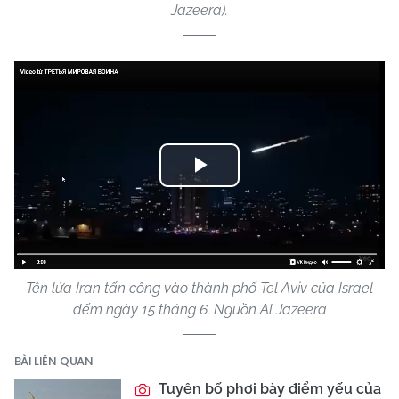
Jazeera).
Play
Video
Tên lửa Iran tấn công vào thành phố Tel Aviv của Israel
đếm ngày 15 tháng 6. Nguồn Al Jazeera
BÀI LIÊN QUAN
Tuyên bố phơi bày điểm yếu của