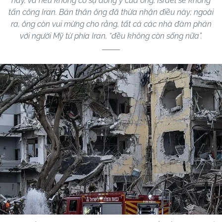
này, và nếu không có sự đồng ý của ông, Israel sẽ không
tấn công Iran. Bản thân ông đã thừa nhận điều này; ngoài
ra, ông còn vui mừng cho rằng, tất cả các nhà đàm phán
với người Mỹ từ phía Iran, “đều không còn sống nữa”.