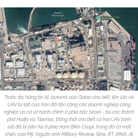
Trước đó, hãng tin Al Jazeera của Qatar cho biết, tên lửa và
UAV tự sát của Iran đã tấn công các doanh nghiệp công
nghiệp và cơ sở hành chính ở phía bắc Israel - tại các thành
phố Haifa và Tiberias. Đồng thời cho biết có hai UAV trinh
sát đã bị bắn hạ ở phía nam Biển Caspi, trong đó có một
chiếc của Mỹ. (nguồn ảnh Military Review, Sina, RT, IRNA, Al