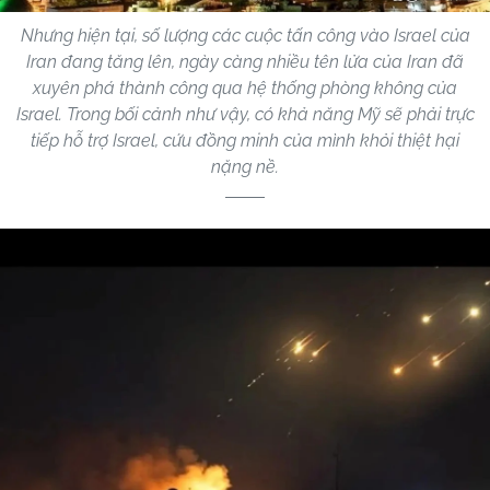
Nhưng hiện tại, số lượng các cuộc tấn công vào Israel của
Iran đang tăng lên, ngày càng nhiều tên lửa của Iran đã
xuyên phá thành công qua hệ thống phòng không của
Israel. Trong bối cảnh như vậy, có khả năng Mỹ sẽ phải trực
tiếp hỗ trợ Israel, cứu đồng minh của mình khỏi thiệt hại
nặng nề.