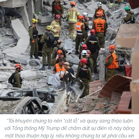
“Tôi khuyên chúng ta nên “cắt lỗ” và quay sang thảo luận
với Tổng thống Mỹ Trump để chấm dứt sự điên rồ này bằng
một thỏa thuận hợp lý, nếu không chúng ta sẽ phải cầu xin