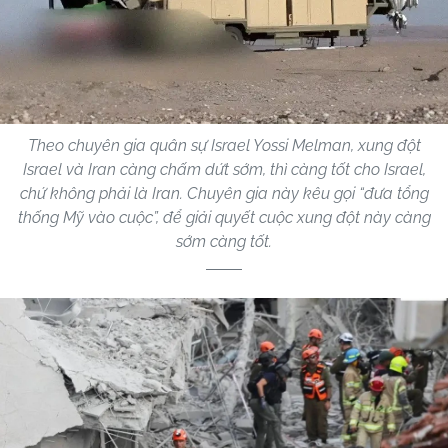
Theo chuyên gia quân sự Israel Yossi Melman, xung đột
Israel và Iran càng chấm dứt sớm, thì càng tốt cho Israel,
chứ không phải là Iran. Chuyên gia này kêu gọi “đưa tổng
thống Mỹ vào cuộc”, để giải quyết cuộc xung đột này càng
sớm càng tốt.