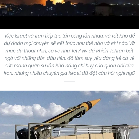
Việc Israel và Iran tiếp tục tấn công lẫn nhau, và rất khó để
dự đoán mọi chuyện sẽ kết thúc như thế nào và khi nào. Và
mặc dù thoạt nhìn, có vẻ như Tel Aviv đã khiến Tehran bất
ngờ với những đòn đầu tiên, đã làm suy yếu đáng kể cả về
sức mạnh quân sự lẫn khả năng chỉ huy của quân đội của
Iran; nhưng nhiều chuyên gia Israel đã đặt câu hỏi nghi ngờ.