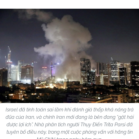
Israel đã tính toán sai lầm khi đánh giá thấp khả năng trả
đũa của Iran, và chính Iran mới đang là bên đang “gặt hái
được lợi ích”. Nhà phân tích người Thụy Điển Trita Parsi đã
tuyên bố điều này, trong một cuộc phỏng vấn với hãng tin