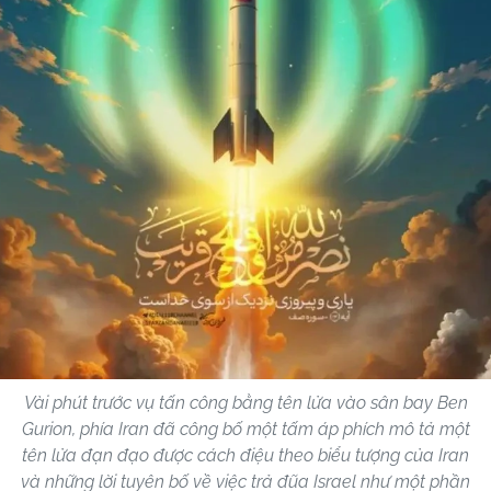
Vài phút trước vụ tấn công bằng tên lửa vào sân bay Ben
Gurion, phía Iran đã công bố một tấm áp phích mô tả một
tên lửa đạn đạo được cách điệu theo biểu tượng của Iran
và những lời tuyên bố về việc trả đũa Israel như một phần