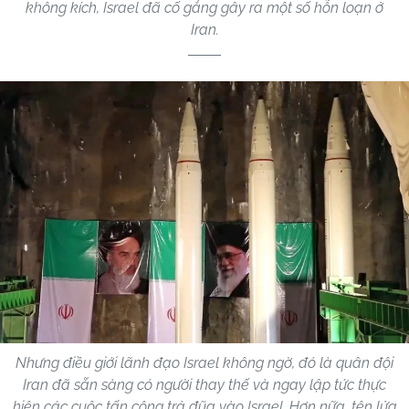
không kích, Israel đã cố gắng gây ra một số hỗn loạn ở
Iran.
Nhưng điều giới lãnh đạo Israel không ngờ, đó là quân đội
Iran đã sẵn sàng có người thay thế và ngay lập tức thực
hiện các cuộc tấn công trả đũa vào Israel. Hơn nữa, tên lửa