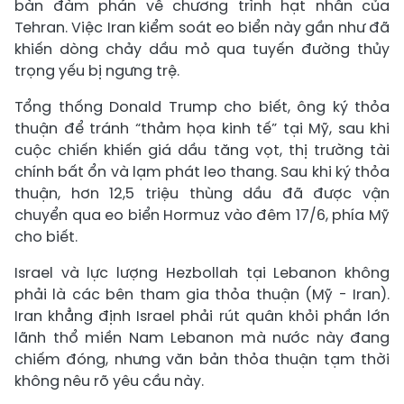
bàn đàm phán về chương trình hạt nhân của
Tehran. Việc Iran kiểm soát eo biển này gần như đã
khiến dòng chảy dầu mỏ qua tuyến đường thủy
trọng yếu bị ngưng trệ.
Tổng thống Donald Trump cho biết, ông ký thỏa
thuận để tránh “thảm họa kinh tế” tại Mỹ, sau khi
cuộc chiến khiến giá dầu tăng vọt, thị trường tài
chính bất ổn và lạm phát leo thang. Sau khi ký thỏa
thuận, hơn 12,5 triệu thùng dầu đã được vận
chuyển qua eo biển Hormuz vào đêm 17/6, phía Mỹ
cho biết.
Israel và lực lượng Hezbollah tại Lebanon không
phải là các bên tham gia thỏa thuận (Mỹ - Iran).
Iran khẳng định Israel phải rút quân khỏi phần lớn
lãnh thổ miền Nam Lebanon mà nước này đang
chiếm đóng, nhưng văn bản thỏa thuận tạm thời
không nêu rõ yêu cầu này.