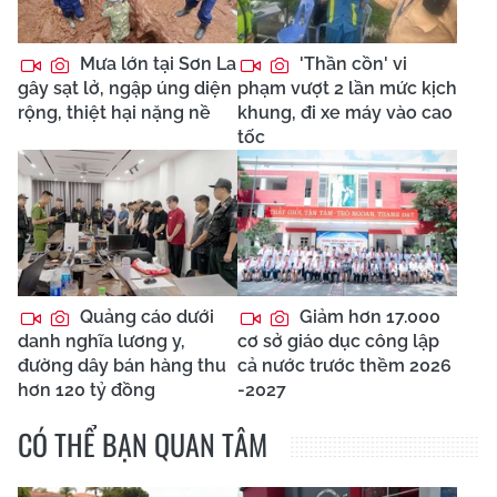
Mưa lớn tại Sơn La
'Thần cồn' vi
gây sạt lở, ngập úng diện
phạm vượt 2 lần mức kịch
rộng, thiệt hại nặng nề
khung, đi xe máy vào cao
tốc
Quảng cáo dưới
Giảm hơn 17.000
danh nghĩa lương y,
cơ sở giáo dục công lập
đường dây bán hàng thu
cả nước trước thềm 2026
hơn 120 tỷ đồng
-2027
CÓ THỂ BẠN QUAN TÂM