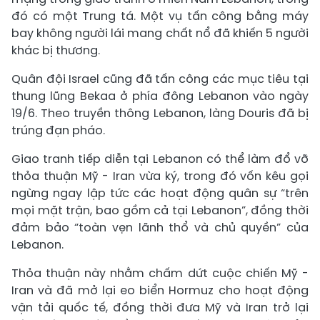
đó có một Trung tá. Một vụ tấn công bằng máy
bay không người lái mang chất nổ đã khiến 5 người
khác bị thương.
Quân đội Israel cũng đã tấn công các mục tiêu tại
thung lũng Bekaa ở phía đông Lebanon vào ngày
19/6. Theo truyền thông Lebanon, làng Douris đã bị
trúng đạn pháo.
Giao tranh tiếp diễn tại Lebanon có thể làm đổ vỡ
thỏa thuận Mỹ - Iran vừa ký, trong đó vốn kêu gọi
ngừng ngay lập tức các hoạt động quân sự “trên
mọi mặt trận, bao gồm cả tại Lebanon”, đồng thời
đảm bảo “toàn vẹn lãnh thổ và chủ quyền” của
Lebanon.
Thỏa thuận này nhằm chấm dứt cuộc chiến Mỹ -
Iran và đã mở lại eo biển Hormuz cho hoạt động
vận tải quốc tế, đồng thời đưa Mỹ và Iran trở lại