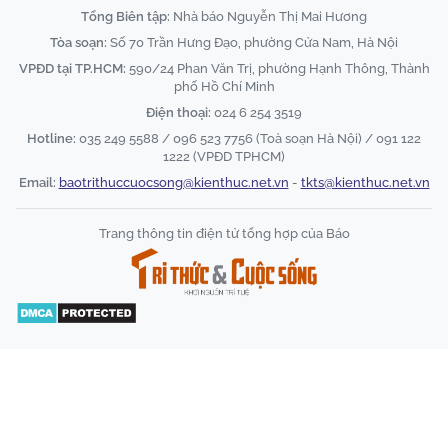
Tổng Biên tập:
Nhà báo Nguyễn Thị Mai Hương
Tòa soạn:
Số 70 Trần Hưng Đạo, phường Cửa Nam, Hà Nội
VPĐD tại TP.HCM:
590/24 Phan Văn Trị, phường Hạnh Thông, Thành
phố Hồ Chí Minh
Điện thoại:
024 6 254 3519
Hotline:
035 249 5588 / 096 523 7756 (Toà soạn Hà Nội) / 091 122
1222 (VPĐD TPHCM)
Email:
baotrithuccuocsong@kienthuc.net.vn
-
tkts@kienthuc.net.vn
Trang thông tin điện tử tổng hợp của Báo