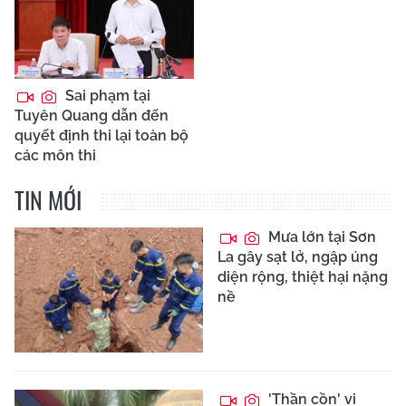
Sai phạm tại
Tuyên Quang dẫn đến
quyết định thi lại toàn bộ
các môn thi
TIN MỚI
Mưa lớn tại Sơn
La gây sạt lở, ngập úng
diện rộng, thiệt hại nặng
nề
'Thần cồn' vi