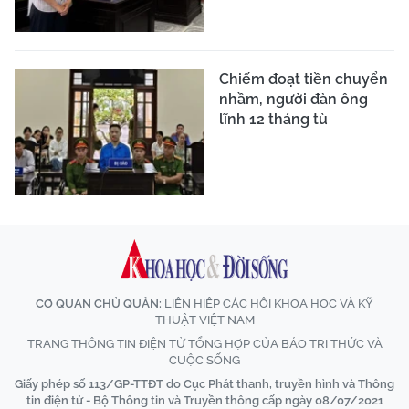
Chiếm đoạt tiền chuyển
nhầm, người đàn ông
lĩnh 12 tháng tù
CƠ QUAN CHỦ QUẢN:
LIÊN HIỆP CÁC HỘI KHOA HỌC VÀ KỸ
THUẬT VIỆT NAM
TRANG THÔNG TIN ĐIỆN TỬ TỔNG HỢP CỦA BÁO TRI THỨC VÀ
CUỘC SỐNG
Giấy phép số 113/GP-TTĐT do Cục Phát thanh, truyền hình và Thông
tin điện tử - Bộ Thông tin và Truyền thông cấp ngày 08/07/2021