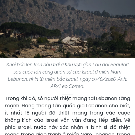
Khói bốc lên trên bầu trời ở khu vực gần Lâu đài Beaufort
sau cuộc tấn công quân sự của Israel ở miền Nam
Lebanon, nhìn từ miền bắc Israel, ngày 19/6/2026. Ảnh:
AP/Leo Correa.
Trong khi đó, số người thiệt mạng tại Lebanon tăng
mạnh. Hãng thông tấn quốc gia Lebanon cho biết,
ít nhất 18 người đã thiệt mạng trong các cuộc
không kích của Israel vốn vẫn đang tiếp diễn. Về
phía Israel, nước này xác nhận 4 binh sĩ đã thiệt
mạng trong giao tranh ở miền Nam Lebanon, trong