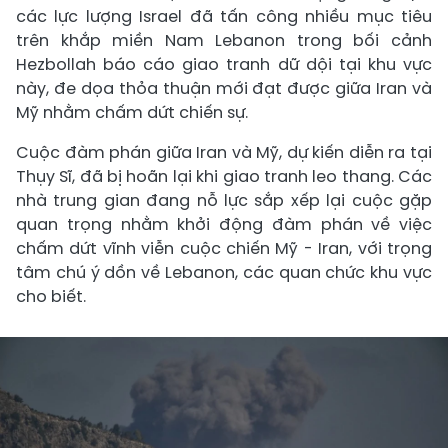
các lực lượng Israel đã tấn công nhiều mục tiêu
trên khắp miền Nam Lebanon trong bối cảnh
Hezbollah báo cáo giao tranh dữ dội tại khu vực
này, đe dọa thỏa thuận mới đạt được giữa Iran và
Mỹ nhằm chấm dứt chiến sự.
Cuộc đàm phán giữa Iran và Mỹ, dự kiến diễn ra tại
Thụy Sĩ, đã bị hoãn lại khi giao tranh leo thang. Các
nhà trung gian đang nỗ lực sắp xếp lại cuộc gặp
quan trọng nhằm khởi động đàm phán về việc
chấm dứt vĩnh viễn cuộc chiến Mỹ - Iran, với trọng
tâm chú ý dồn về Lebanon, các quan chức khu vực
cho biết.