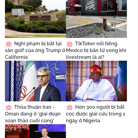
Nghi phạm bị bắt tại
TikToker nổi tiếng
sân golf của ông Trump ở
Mexico bị bắn tử vong khi
California
livestream là ai?
Thỏa thuận Iran -
Hơn 300 người bị bắt
Oman đang ở 'giai đoạn
cóc được giải cứu trong 1
soạn thảo cuối cùng'
ngày ở Nigeria