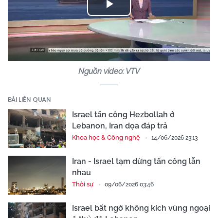
Play
Video
Nguồn video: VTV
BÀI LIÊN QUAN
Israel tấn công Hezbollah ở
Lebanon, Iran dọa đáp trả
Khoa học & Công nghệ
14/06/2026 23:13
Iran - Israel tạm dừng tấn công lẫn
nhau
Thời sự
09/06/2026 03:46
Israel bất ngờ không kích vùng ngoại