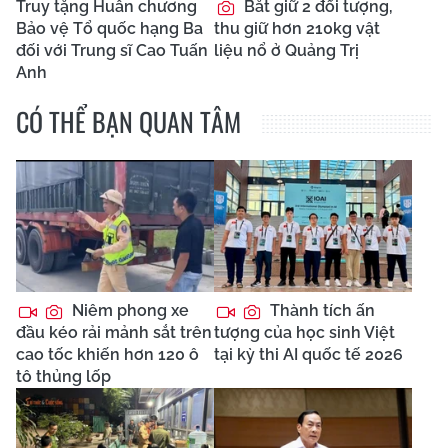
Truy tặng Huân chương
Bắt giữ 2 đối tượng,
Bảo vệ Tổ quốc hạng Ba
thu giữ hơn 210kg vật
đối với Trung sĩ Cao Tuấn
liệu nổ ở Quảng Trị
Anh
CÓ THỂ BẠN QUAN TÂM
Niêm phong xe
Thành tích ấn
đầu kéo rải mảnh sắt trên
tượng của học sinh Việt
cao tốc khiến hơn 120 ô
tại kỳ thi AI quốc tế 2026
tô thủng lốp