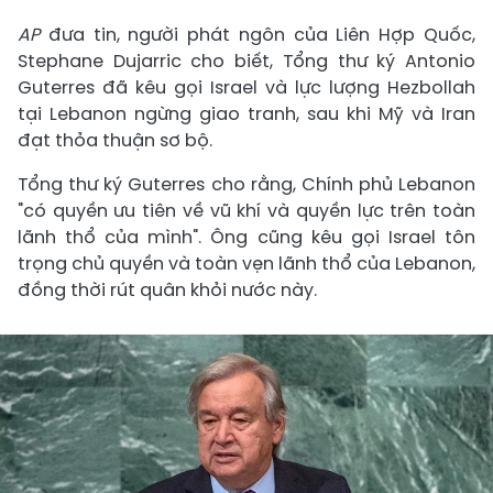
AP
đưa tin, người phát ngôn của Liên Hợp Quốc,
Stephane Dujarric cho biết, Tổng thư ký Antonio
Guterres đã kêu gọi Israel và lực lượng Hezbollah
tại Lebanon ngừng giao tranh, sau khi Mỹ và Iran
đạt thỏa thuận sơ bộ.
Tổng thư ký Guterres cho rằng, Chính phủ Lebanon
"có quyền ưu tiên về vũ khí và quyền lực trên toàn
lãnh thổ của mình". Ông cũng kêu gọi Israel tôn
trọng chủ quyền và toàn vẹn lãnh thổ của Lebanon,
đồng thời rút quân khỏi nước này.