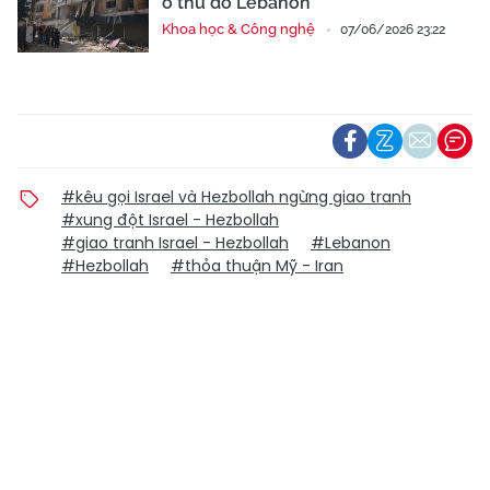
ô thủ đô Lebanon
Khoa học & Công nghệ
07/06/2026 23:22
#kêu gọi Israel và Hezbollah ngừng giao tranh
#xung đột Israel - Hezbollah
#giao tranh Israel - Hezbollah
#Lebanon
#Hezbollah
#thỏa thuận Mỹ - Iran