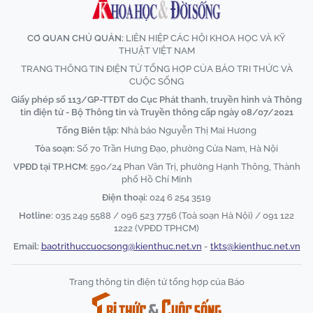
CƠ QUAN CHỦ QUẢN:
LIÊN HIỆP CÁC HỘI KHOA HỌC VÀ KỸ
THUẬT VIỆT NAM
TRANG THÔNG TIN ĐIỆN TỬ TỔNG HỢP CỦA BÁO TRI THỨC VÀ
CUỘC SỐNG
Giấy phép số 113/GP-TTĐT do Cục Phát thanh, truyền hình và Thông
tin điện tử - Bộ Thông tin và Truyền thông cấp ngày 08/07/2021
Tổng Biên tập:
Nhà báo Nguyễn Thị Mai Hương
Tòa soạn:
Số 70 Trần Hưng Đạo, phường Cửa Nam, Hà Nội
VPĐD tại TP.HCM:
590/24 Phan Văn Trị, phường Hạnh Thông, Thành
phố Hồ Chí Minh
Điện thoại:
024 6 254 3519
Hotline:
035 249 5588 / 096 523 7756 (Toà soạn Hà Nội) / 091 122
1222 (VPĐD TPHCM)
Email:
baotrithuccuocsong@kienthuc.net.vn
-
tkts@kienthuc.net.vn
Trang thông tin điện tử tổng hợp của Báo